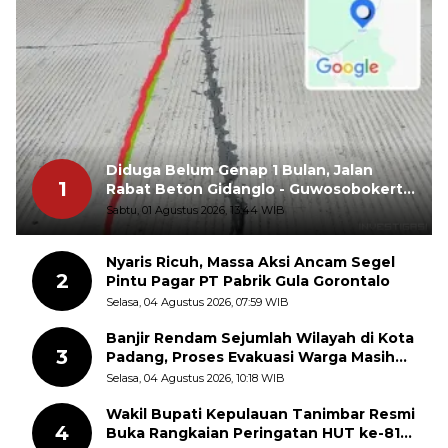
Diduga Belum Genap 1 Bulan, Jalan
1
Rabat Beton Gidanglo - Guwosobokerto
Sudah Pecah
Sabtu, 01 Agustus 2026, 13:44 WIB
Nyaris Ricuh, Massa Aksi Ancam Segel
2
Pintu Pagar PT Pabrik Gula Gorontalo
Selasa, 04 Agustus 2026, 07:59 WIB
Banjir Rendam Sejumlah Wilayah di Kota
3
Padang, Proses Evakuasi Warga Masih
Berlangsung
Selasa, 04 Agustus 2026, 10:18 WIB
Wakil Bupati Kepulauan Tanimbar Resmi
4
Buka Rangkaian Peringatan HUT ke-81