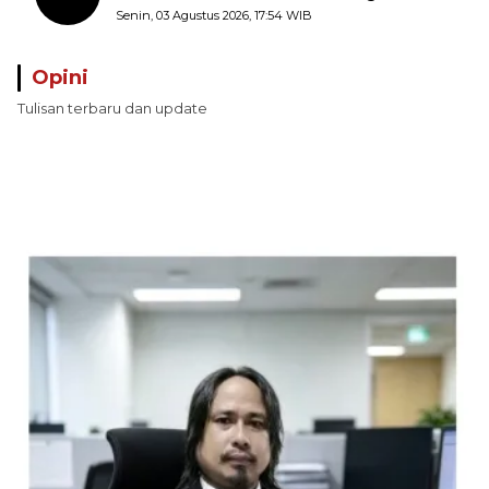
Pungli terhadap Nelayan Bale-Bale di
Senin, 03 Agustus 2026, 17:54 WIB
Perairan Pulau Seira
Opini
Tulisan terbaru dan update