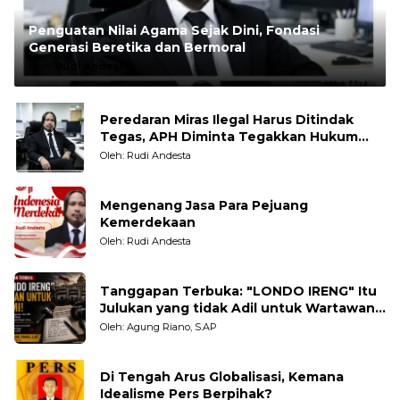
Penguatan Nilai Agama Sejak Dini, Fondasi
Generasi Beretika dan Bermoral
Oleh:
Rudi Andesta
Peredaran Miras Ilegal Harus Ditindak
Tegas, APH Diminta Tegakkan Hukum
Tanpa Pandang Bulu
Oleh: Rudi Andesta
Mengenang Jasa Para Pejuang
Kemerdekaan
Oleh: Rudi Andesta
Tanggapan Terbuka: "LONDO IRENG" Itu
Julukan yang tidak Adil untuk Wartawan,
Pengamat dan LSM
Oleh: Agung Riano, S.AP
Di Tengah Arus Globalisasi, Kemana
Idealisme Pers Berpihak?