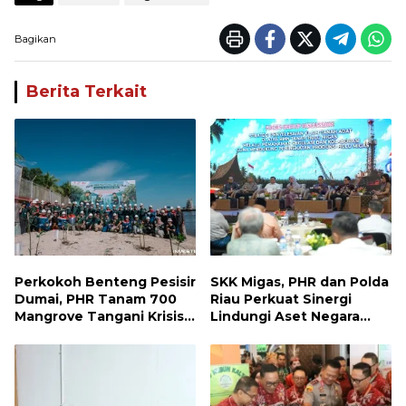
Bagikan
Berita Terkait
Perkokoh Benteng Pesisir
SKK Migas, PHR dan Polda
Dumai, PHR Tanam 700
Riau Perkuat Sinergi
Mangrove Tangani Krisis
Lindungi Aset Negara
Iklim dan Lindungi
demi Menjaga Ketahanan
Keanekaragaman Hayati
Energi Nasional