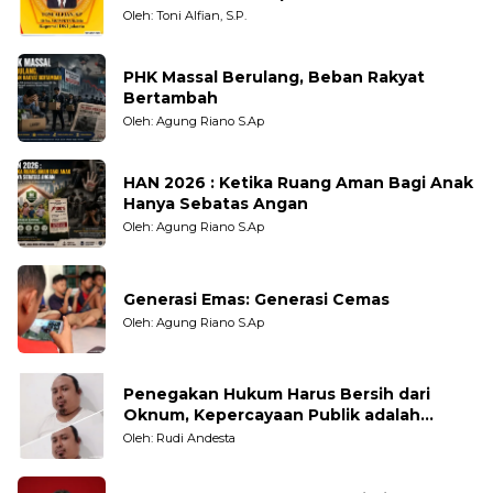
Oleh: Toni Alfian, S.P.
PHK Massal Berulang, Beban Rakyat
Bertambah
Oleh: Agung Riano S.Ap
HAN 2026 : Ketika Ruang Aman Bagi Anak
Hanya Sebatas Angan
Oleh: Agung Riano S.Ap
Generasi Emas: Generasi Cemas
Oleh: Agung Riano S.Ap
Penegakan Hukum Harus Bersih dari
Oknum, Kepercayaan Publik adalah
Taruhannya
Oleh: Rudi Andesta