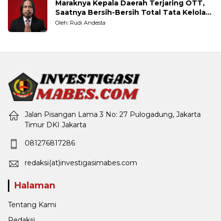
Maraknya Kepala Daerah Terjaring OTT,
Saatnya Bersih-Bersih Total Tata Kelola
Pemerintahan
Oleh: Rudi Andesta
Jalan Pisangan Lama 3 No: 27 Pulogadung, Jakarta
Timur DKI Jakarta
081276817286
redaksi(at)investigasimabes.com
Halaman
Tentang Kami
Redaksi