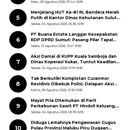
Kemerdekaan RI, ASN Diajak Perkuat
Rabu, 05 Agustus 2026, 07:44 WIB
Semangat Nasionalisme
Menjelang HUT Ke-81 RI, Bendera Merah
5
Putih di Kantor Dinas Kehutanan Sulut
Disorot Warga
Selasa, 04 Agustus 2026, 05:36 WIB
PT Buana Estate Langgar Kesepakatan
6
RDP DPRD Sumut: Pasang Pilar Tapal
Batas Sepihak Tanpa Libatkan
Sabtu, 01 Agustus 2026, 13:41 WIB
Masyarakat
Aksi Damai di KUPP Kuala Samboja dan
7
Dinas Koperasi Kukar, Tuntut Keadilan
dan Kesempatan Kerja yang Adil
Selasa, 04 Agustus 2026, 01:19 WIB
Tak Berkutik! Komplotan Curanmor
8
Residivis Dibekuk Polisi, Delapan Aksi
Curanmor Di Candipuro Terungkap
Kamis, 06 Agustus 2026, 12:50 WIB
Mayat Pria Ditemukan di Parit
9
Perkebunan Sawit PT Hindoli Keluang,
Polisi Selidiki Penyebab Kematian
Selasa, 04 Agustus 2026, 05:39 WIB
Diduga Lemahnya Pengawasan Gugus
10
Pulau Provinsi Maluku Picu Dugaan