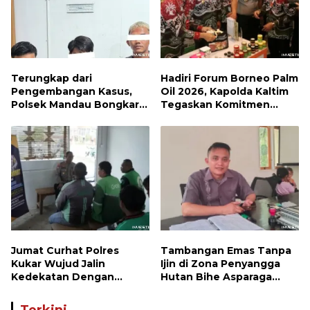
Terungkap dari
Hadiri Forum Borneo Palm
Pengembangan Kasus,
Oil 2026, Kapolda Kaltim
Polsek Mandau Bongkar
Tegaskan Komitmen
Peredaran Sabu dan
Cegah Karhutla
Ekstasi di Air Jamban,
Tiga Pelaku Diamankan
Jumat Curhat Polres
Tambangan Emas Tanpa
Kukar Wujud Jalin
Ijin di Zona Penyangga
Kedekatan Dengan
Hutan Bihe Asparaga
Masyarakat
Dihentikan, Air Sungai
Keruh dan Wisata