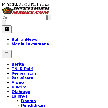
Minggu, 9 Agustus 2026
BuliranNews
Media Laksamana
Berita
TNI & Polri
Pemerintah
Pariwisata
Video
Hukrim
Olahraga
Lainnya
Daerah
Pendidikan