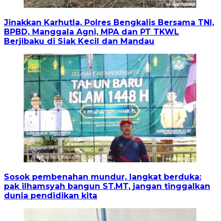
Jinakkan Karhutla, Polres Bengkalis Bersama TNI,
BPBD, Manggala Agni, MPA dan PT TKWL
Berjibaku di Siak Kecil dan Mandau
Sosok pembenahan mundur, langkat berduka:
pak ilhamsyah bangun ST.MT, jangan tinggalkan
dunia pendidikan kita