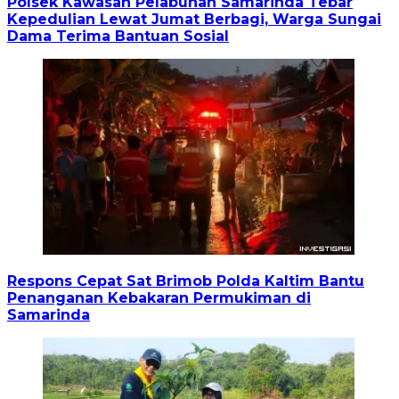
Polsek Kawasan Pelabuhan Samarinda Tebar
Kepedulian Lewat Jumat Berbagi, Warga Sungai
Dama Terima Bantuan Sosial
Respons Cepat Sat Brimob Polda Kaltim Bantu
Penanganan Kebakaran Permukiman di
Samarinda