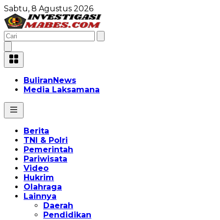
Sabtu, 8 Agustus 2026
BuliranNews
Media Laksamana
Berita
TNI & Polri
Pemerintah
Pariwisata
Video
Hukrim
Olahraga
Lainnya
Daerah
Pendidikan