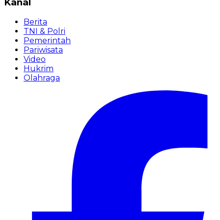
Kanal
Berita
TNI & Polri
Pemerintah
Pariwisata
Video
Hukrim
Olahraga