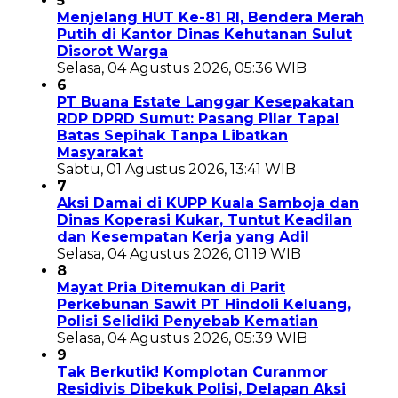
5
Menjelang HUT Ke-81 RI, Bendera Merah
Putih di Kantor Dinas Kehutanan Sulut
Disorot Warga
Selasa, 04 Agustus 2026, 05:36 WIB
6
PT Buana Estate Langgar Kesepakatan
RDP DPRD Sumut: Pasang Pilar Tapal
Batas Sepihak Tanpa Libatkan
Masyarakat
Sabtu, 01 Agustus 2026, 13:41 WIB
7
Aksi Damai di KUPP Kuala Samboja dan
Dinas Koperasi Kukar, Tuntut Keadilan
dan Kesempatan Kerja yang Adil
Selasa, 04 Agustus 2026, 01:19 WIB
8
Mayat Pria Ditemukan di Parit
Perkebunan Sawit PT Hindoli Keluang,
Polisi Selidiki Penyebab Kematian
Selasa, 04 Agustus 2026, 05:39 WIB
9
Tak Berkutik! Komplotan Curanmor
Residivis Dibekuk Polisi, Delapan Aksi