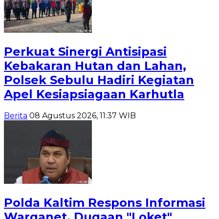
Perkuat Sinergi Antisipasi
Kebakaran Hutan dan Lahan,
Polsek Sebulu Hadiri Kegiatan
Apel Kesiapsiagaan Karhutla
Berita
08 Agustus 2026, 11:37 WIB
Polda Kaltim Respons Informasi
Warganet, Dugaan "Loket"