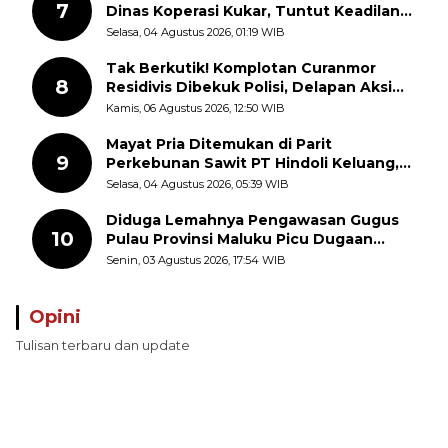
7
Dinas Koperasi Kukar, Tuntut Keadilan
dan Kesempatan Kerja yang Adil
Selasa, 04 Agustus 2026, 01:19 WIB
Tak Berkutik! Komplotan Curanmor
8
Residivis Dibekuk Polisi, Delapan Aksi
Curanmor Di Candipuro Terungkap
Kamis, 06 Agustus 2026, 12:50 WIB
Mayat Pria Ditemukan di Parit
9
Perkebunan Sawit PT Hindoli Keluang,
Polisi Selidiki Penyebab Kematian
Selasa, 04 Agustus 2026, 05:39 WIB
Diduga Lemahnya Pengawasan Gugus
10
Pulau Provinsi Maluku Picu Dugaan
Pungli terhadap Nelayan Bale-Bale di
Senin, 03 Agustus 2026, 17:54 WIB
Perairan Pulau Seira
Opini
Tulisan terbaru dan update