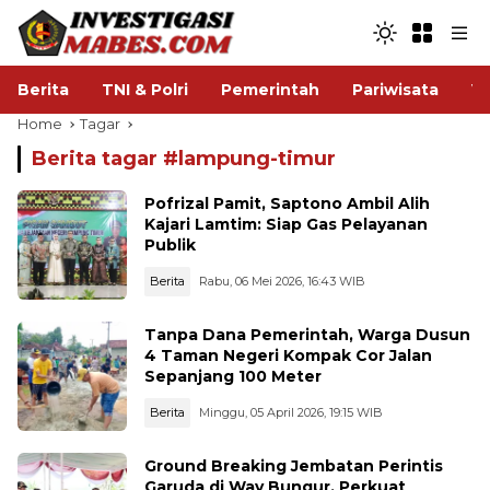
Berita
TNI & Polri
Pemerintah
Pariwisata
V
Home
Tagar
Berita tagar #
lampung-timur
Pofrizal Pamit, Saptono Ambil Alih
Kajari Lamtim: Siap Gas Pelayanan
Publik
Berita
Rabu, 06 Mei 2026, 16:43 WIB
Tanpa Dana Pemerintah, Warga Dusun
4 Taman Negeri Kompak Cor Jalan
Sepanjang 100 Meter
Berita
Minggu, 05 April 2026, 19:15 WIB
Ground Breaking Jembatan Perintis
Garuda di Way Bungur, Perkuat