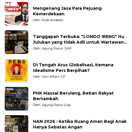
Mengenang Jasa Para Pejuang
Kemerdekaan
Oleh: Rudi Andesta
Tanggapan Terbuka: "LONDO IRENG" Itu
Julukan yang tidak Adil untuk Wartawan,
Pengamat dan LSM
Oleh: Agung Riano, S.AP
Di Tengah Arus Globalisasi, Kemana
Idealisme Pers Berpihak?
Oleh: Toni Alfian, S.P.
PHK Massal Berulang, Beban Rakyat
Bertambah
Oleh: Agung Riano S.Ap
HAN 2026 : Ketika Ruang Aman Bagi Anak
Hanya Sebatas Angan