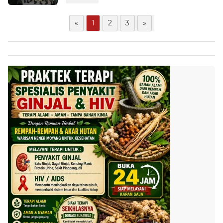
«
1
2
3
»