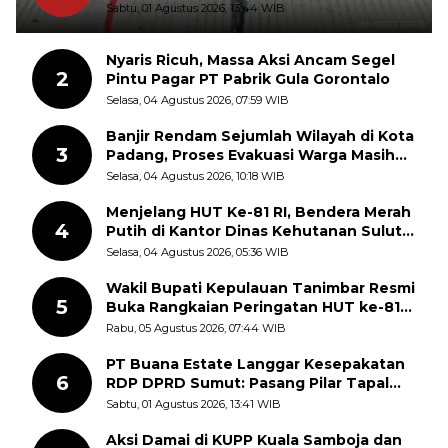
Sudah Pecah
Sabtu, 01 Agustus 2026, 13:44 WIB
Nyaris Ricuh, Massa Aksi Ancam Segel
2
Pintu Pagar PT Pabrik Gula Gorontalo
Selasa, 04 Agustus 2026, 07:59 WIB
Banjir Rendam Sejumlah Wilayah di Kota
3
Padang, Proses Evakuasi Warga Masih
Berlangsung
Selasa, 04 Agustus 2026, 10:18 WIB
Menjelang HUT Ke-81 RI, Bendera Merah
4
Putih di Kantor Dinas Kehutanan Sulut
Disorot Warga
Selasa, 04 Agustus 2026, 05:36 WIB
Wakil Bupati Kepulauan Tanimbar Resmi
5
Buka Rangkaian Peringatan HUT ke-81
Kemerdekaan RI, ASN Diajak Perkuat
Rabu, 05 Agustus 2026, 07:44 WIB
Semangat Nasionalisme
PT Buana Estate Langgar Kesepakatan
6
RDP DPRD Sumut: Pasang Pilar Tapal
Batas Sepihak Tanpa Libatkan
Sabtu, 01 Agustus 2026, 13:41 WIB
Masyarakat
Aksi Damai di KUPP Kuala Samboja dan