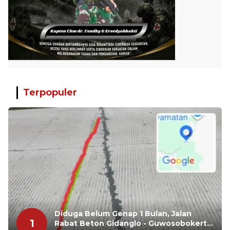
Terpopuler
Diduga Belum Genap 1 Bulan, Jalan
1
Rabat Beton Gidanglo - Guwosobokerto