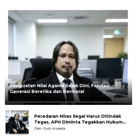
Penguatan Nilai Agama Sejak Dini, Fondasi
Generasi Beretika dan Bermoral
Oleh:
Rudi Andesta
Peredaran Miras Ilegal Harus Ditindak
Tegas, APH Diminta Tegakkan Hukum
Tanpa Pandang Bulu
Oleh: Rudi Andesta