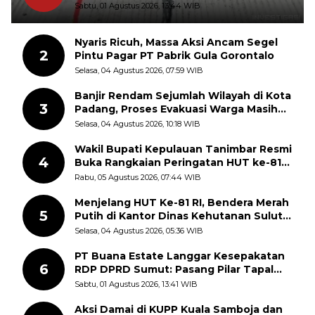
Sudah Pecah
Sabtu, 01 Agustus 2026, 13:44 WIB
Nyaris Ricuh, Massa Aksi Ancam Segel
2
Pintu Pagar PT Pabrik Gula Gorontalo
Selasa, 04 Agustus 2026, 07:59 WIB
Banjir Rendam Sejumlah Wilayah di Kota
3
Padang, Proses Evakuasi Warga Masih
Berlangsung
Selasa, 04 Agustus 2026, 10:18 WIB
Wakil Bupati Kepulauan Tanimbar Resmi
4
Buka Rangkaian Peringatan HUT ke-81
Kemerdekaan RI, ASN Diajak Perkuat
Rabu, 05 Agustus 2026, 07:44 WIB
Semangat Nasionalisme
Menjelang HUT Ke-81 RI, Bendera Merah
5
Putih di Kantor Dinas Kehutanan Sulut
Disorot Warga
Selasa, 04 Agustus 2026, 05:36 WIB
PT Buana Estate Langgar Kesepakatan
6
RDP DPRD Sumut: Pasang Pilar Tapal
Batas Sepihak Tanpa Libatkan
Sabtu, 01 Agustus 2026, 13:41 WIB
Masyarakat
Aksi Damai di KUPP Kuala Samboja dan