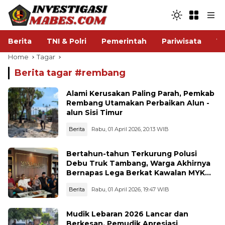
Berita
TNI & Polri
Pemerintah
Pariwisata
V
Home
Tagar
Berita tagar #
rembang
Alami Kerusakan Paling Parah, Pemkab
Rembang Utamakan Perbaikan Alun -
alun Sisi Timur
Berita
Rabu, 01 April 2026, 20:13 WIB
Bertahun-tahun Terkurung Polusi
Debu Truk Tambang, Warga Akhirnya
Bernapas Lega Berkat Kawalan MYK
Law Firma Rembang
Berita
Rabu, 01 April 2026, 19:47 WIB
Mudik Lebaran 2026 Lancar dan
Berkesan, Pemudik Apresiasi