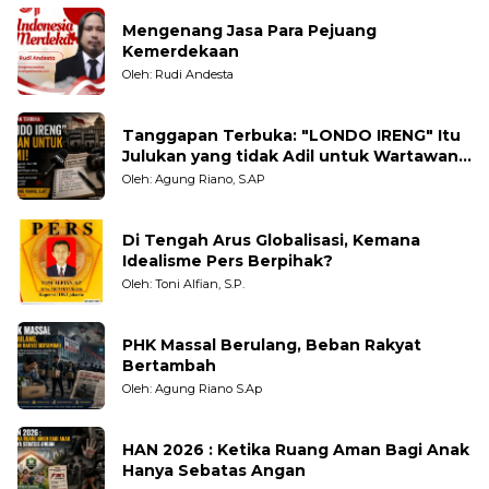
Mengenang Jasa Para Pejuang
Kemerdekaan
Oleh: Rudi Andesta
Tanggapan Terbuka: "LONDO IRENG" Itu
Julukan yang tidak Adil untuk Wartawan,
Pengamat dan LSM
Oleh: Agung Riano, S.AP
Di Tengah Arus Globalisasi, Kemana
Idealisme Pers Berpihak?
Oleh: Toni Alfian, S.P.
PHK Massal Berulang, Beban Rakyat
Bertambah
Oleh: Agung Riano S.Ap
HAN 2026 : Ketika Ruang Aman Bagi Anak
Hanya Sebatas Angan