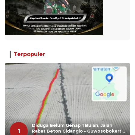
Terpopuler
Diduga Belum Genap 1 Bulan, Jalan
1
Rabat Beton Gidanglo - Guwosobokerto