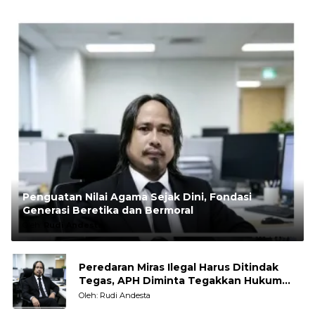
Penguatan Nilai Agama Sejak Dini, Fondasi
Generasi Beretika dan Bermoral
Oleh:
Rudi Andesta
Peredaran Miras Ilegal Harus Ditindak
Tegas, APH Diminta Tegakkan Hukum
Tanpa Pandang Bulu
Oleh: Rudi Andesta