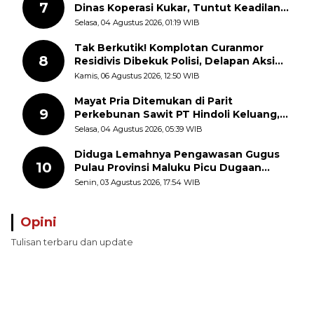
7
Dinas Koperasi Kukar, Tuntut Keadilan
dan Kesempatan Kerja yang Adil
Selasa, 04 Agustus 2026, 01:19 WIB
Tak Berkutik! Komplotan Curanmor
8
Residivis Dibekuk Polisi, Delapan Aksi
Curanmor Di Candipuro Terungkap
Kamis, 06 Agustus 2026, 12:50 WIB
Mayat Pria Ditemukan di Parit
9
Perkebunan Sawit PT Hindoli Keluang,
Polisi Selidiki Penyebab Kematian
Selasa, 04 Agustus 2026, 05:39 WIB
Diduga Lemahnya Pengawasan Gugus
10
Pulau Provinsi Maluku Picu Dugaan
Pungli terhadap Nelayan Bale-Bale di
Senin, 03 Agustus 2026, 17:54 WIB
Perairan Pulau Seira
Opini
Tulisan terbaru dan update