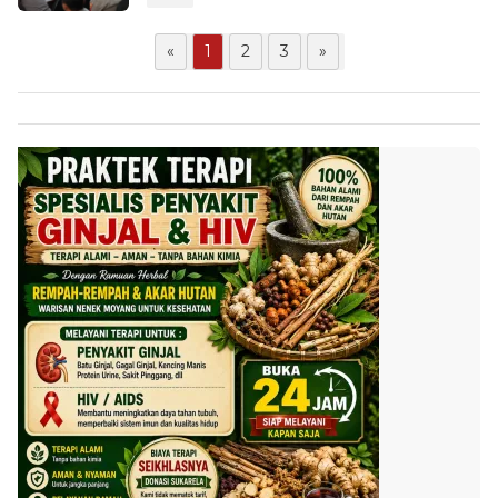
«
1
2
3
»