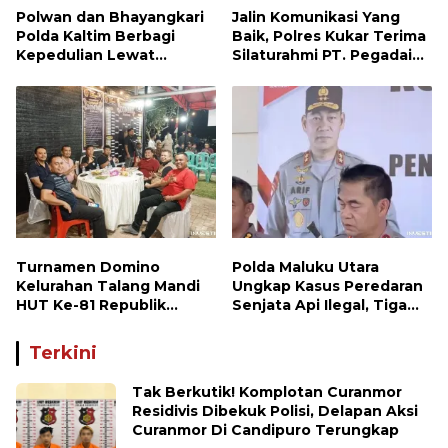
Polwan dan Bhayangkari
Jalin Komunikasi Yang
Polda Kaltim Berbagi
Baik, Polres Kukar Terima
Kepedulian Lewat
Silaturahmi PT. Pegadaian
Penyaluran Bantuan
Cabang Tenggarong
Sosial kepada Warga
Turnamen Domino
Polda Maluku Utara
Kelurahan Talang Mandi
Ungkap Kasus Peredaran
HUT Ke-81 Republik
Senjata Api Ilegal, Tiga
Indonesia
Tersangka Diamankan
Terkini
Tak Berkutik! Komplotan Curanmor
Residivis Dibekuk Polisi, Delapan Aksi
Curanmor Di Candipuro Terungkap