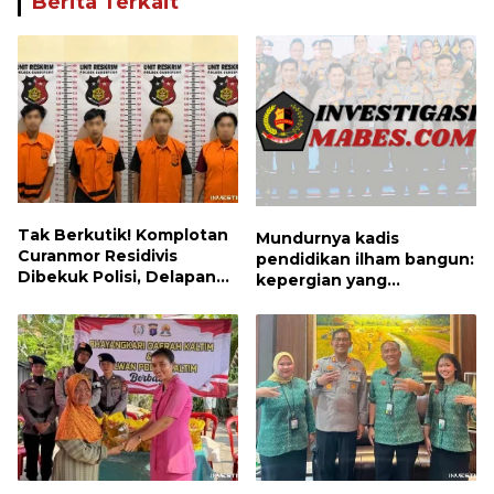
Berita Terkait
Tak Berkutik! Komplotan
Mundurnya kadis
Curanmor Residivis
pendidikan ilham bangun:
Dibekuk Polisi, Delapan
kepergian yang
Aksi Curanmor Di
disayangkan, panggilan
Candipuro Terungkap
untuk kembali berbenah