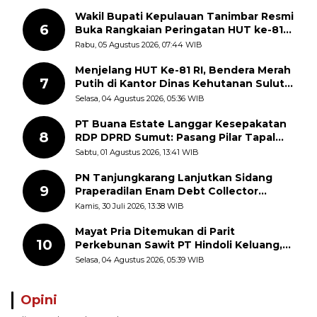
Wakil Bupati Kepulauan Tanimbar Resmi
6
Buka Rangkaian Peringatan HUT ke-81
Kemerdekaan RI, ASN Diajak Perkuat
Rabu, 05 Agustus 2026, 07:44 WIB
Semangat Nasionalisme
Menjelang HUT Ke-81 RI, Bendera Merah
7
Putih di Kantor Dinas Kehutanan Sulut
Disorot Warga
Selasa, 04 Agustus 2026, 05:36 WIB
PT Buana Estate Langgar Kesepakatan
8
RDP DPRD Sumut: Pasang Pilar Tapal
Batas Sepihak Tanpa Libatkan
Sabtu, 01 Agustus 2026, 13:41 WIB
Masyarakat
PN Tanjungkarang Lanjutkan Sidang
9
Praperadilan Enam Debt Collector
dengan Pemeriksaan Saksi
Kamis, 30 Juli 2026, 13:38 WIB
Mayat Pria Ditemukan di Parit
10
Perkebunan Sawit PT Hindoli Keluang,
Polisi Selidiki Penyebab Kematian
Selasa, 04 Agustus 2026, 05:39 WIB
Opini