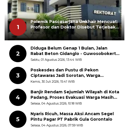
Polemik Pascasarjana Unkhair Mencuat:
1
Profesor dan Doktor Disebut Terjebak
dalam Rutinitas Akademik Akhir Pekan
Kamis, 30 Juli 2026, 13:32 WIB
Diduga Belum Genap 1 Bulan, Jalan
2
Rabat Beton Gidanglo - Guwosobokerto
Sudah Pecah
Sabtu, 01 Agustus 2026, 13:44 WIB
Poskesdes dan Pustu di Pekon
3
Ciptawaras Jadi Sorotan, Warga
Keluhkan Fasilitas Terbengkalai dan
Kamis, 30 Juli 2026, 15:41 WIB
Dugaan Pungutan
Banjir Rendam Sejumlah Wilayah di Kota
4
Padang, Proses Evakuasi Warga Masih
Berlangsung
Selasa, 04 Agustus 2026, 10:18 WIB
Nyaris Ricuh, Massa Aksi Ancam Segel
5
Pintu Pagar PT Pabrik Gula Gorontalo
Selasa, 04 Agustus 2026, 07:59 WIB