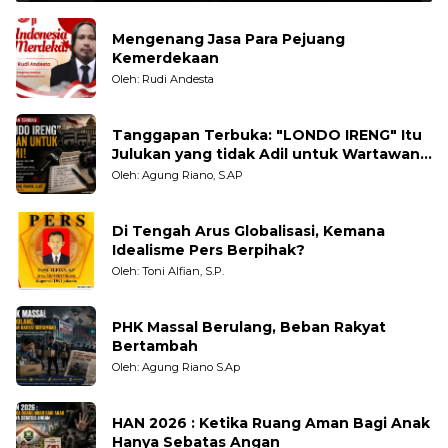
Mengenang Jasa Para Pejuang
Kemerdekaan
Oleh: Rudi Andesta
Tanggapan Terbuka: "LONDO IRENG" Itu
Julukan yang tidak Adil untuk Wartawan,
Pengamat dan LSM
Oleh: Agung Riano, S.AP
Di Tengah Arus Globalisasi, Kemana
Idealisme Pers Berpihak?
Oleh: Toni Alfian, S.P.
PHK Massal Berulang, Beban Rakyat
Bertambah
Oleh: Agung Riano S.Ap
HAN 2026 : Ketika Ruang Aman Bagi Anak
Hanya Sebatas Angan