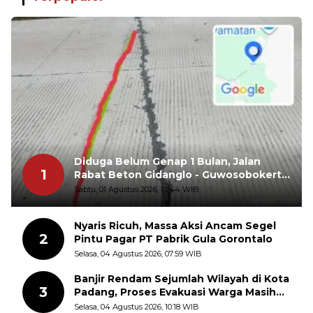
Diduga Belum Genap 1 Bulan, Jalan
1
Rabat Beton Gidanglo - Guwosobokerto
Sudah Pecah
Sabtu, 01 Agustus 2026, 13:44 WIB
Nyaris Ricuh, Massa Aksi Ancam Segel
2
Pintu Pagar PT Pabrik Gula Gorontalo
Selasa, 04 Agustus 2026, 07:59 WIB
Banjir Rendam Sejumlah Wilayah di Kota
3
Padang, Proses Evakuasi Warga Masih
Berlangsung
Selasa, 04 Agustus 2026, 10:18 WIB