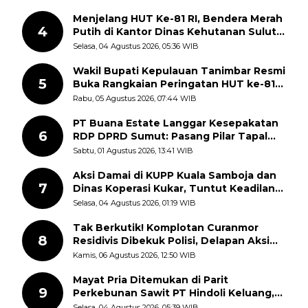
Menjelang HUT Ke-81 RI, Bendera Merah
4
Putih di Kantor Dinas Kehutanan Sulut
Disorot Warga
Selasa, 04 Agustus 2026, 05:36 WIB
Wakil Bupati Kepulauan Tanimbar Resmi
5
Buka Rangkaian Peringatan HUT ke-81
Kemerdekaan RI, ASN Diajak Perkuat
Rabu, 05 Agustus 2026, 07:44 WIB
Semangat Nasionalisme
PT Buana Estate Langgar Kesepakatan
6
RDP DPRD Sumut: Pasang Pilar Tapal
Batas Sepihak Tanpa Libatkan
Sabtu, 01 Agustus 2026, 13:41 WIB
Masyarakat
Aksi Damai di KUPP Kuala Samboja dan
7
Dinas Koperasi Kukar, Tuntut Keadilan
dan Kesempatan Kerja yang Adil
Selasa, 04 Agustus 2026, 01:19 WIB
Tak Berkutik! Komplotan Curanmor
8
Residivis Dibekuk Polisi, Delapan Aksi
Curanmor Di Candipuro Terungkap
Kamis, 06 Agustus 2026, 12:50 WIB
Mayat Pria Ditemukan di Parit
9
Perkebunan Sawit PT Hindoli Keluang,
Polisi Selidiki Penyebab Kematian
Selasa, 04 Agustus 2026, 05:39 WIB