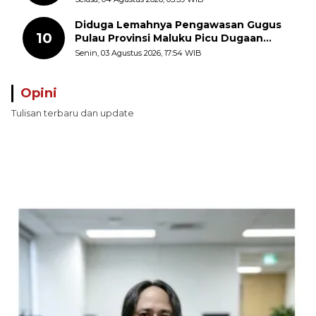
Diduga Lemahnya Pengawasan Gugus
10
Pulau Provinsi Maluku Picu Dugaan
Pungli terhadap Nelayan Bale-Bale di
Senin, 03 Agustus 2026, 17:54 WIB
Perairan Pulau Seira
Opini
Tulisan terbaru dan update