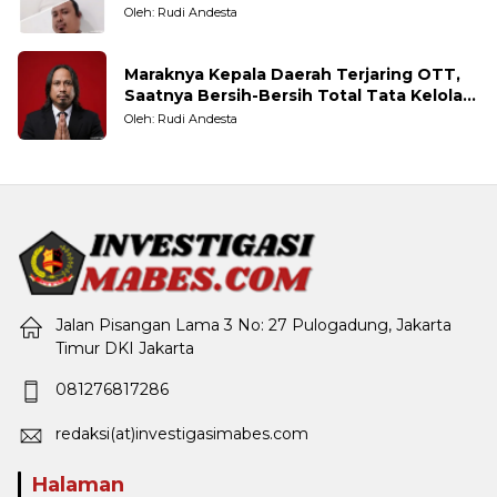
Taruhannya
Oleh: Rudi Andesta
Maraknya Kepala Daerah Terjaring OTT,
Saatnya Bersih-Bersih Total Tata Kelola
Pemerintahan
Oleh: Rudi Andesta
Jalan Pisangan Lama 3 No: 27 Pulogadung, Jakarta
Timur DKI Jakarta
081276817286
redaksi(at)investigasimabes.com
Halaman