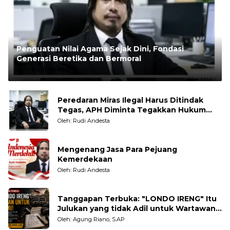
Penguatan Nilai Agama Sejak Dini, Fondasi
Generasi Beretika dan Bermoral
Oleh:
Rudi Andesta
Peredaran Miras Ilegal Harus Ditindak
Tegas, APH Diminta Tegakkan Hukum
Tanpa Pandang Bulu
Oleh: Rudi Andesta
Mengenang Jasa Para Pejuang
Kemerdekaan
Oleh: Rudi Andesta
Tanggapan Terbuka: "LONDO IRENG" Itu
Julukan yang tidak Adil untuk Wartawan,
Pengamat dan LSM
Oleh: Agung Riano, S.AP