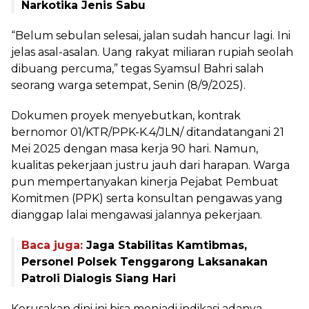
Narkotika Jenis Sabu
“Belum sebulan selesai, jalan sudah hancur lagi. Ini
jelas asal-asalan. Uang rakyat miliaran rupiah seolah
dibuang percuma,” tegas Syamsul Bahri salah
seorang warga setempat, Senin (8/9/2025).
Dokumen proyek menyebutkan, kontrak
bernomor 01/KTR/PPK-K.4/JLN/ ditandatangani 21
Mei 2025 dengan masa kerja 90 hari. Namun,
kualitas pekerjaan justru jauh dari harapan. Warga
pun mempertanyakan kinerja Pejabat Pembuat
Komitmen (PPK) serta konsultan pengawas yang
dianggap lalai mengawasi jalannya pekerjaan.
Baca juga:
Jaga Stabilitas Kamtibmas,
Personel Polsek Tenggarong Laksanakan
Patroli Dialogis Siang Hari
Kerusakan dini ini bisa menjadi indikasi adanya