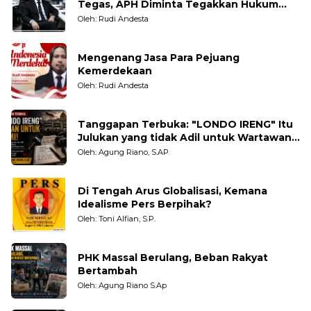
Tegas, APH Diminta Tegakkan Hukum
Tanpa Pandang Bulu
Oleh: Rudi Andesta
Mengenang Jasa Para Pejuang
Kemerdekaan
Oleh: Rudi Andesta
Tanggapan Terbuka: "LONDO IRENG" Itu
Julukan yang tidak Adil untuk Wartawan,
Pengamat dan LSM
Oleh: Agung Riano, S.AP
Di Tengah Arus Globalisasi, Kemana
Idealisme Pers Berpihak?
Oleh: Toni Alfian, S.P.
PHK Massal Berulang, Beban Rakyat
Bertambah
Oleh: Agung Riano S.Ap