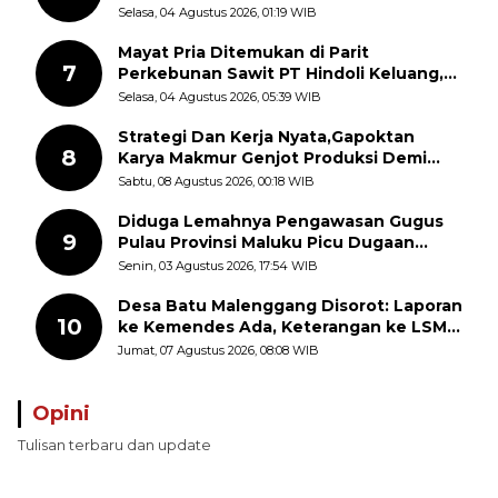
dan Kesempatan Kerja yang Adil
Selasa, 04 Agustus 2026, 01:19 WIB
Mayat Pria Ditemukan di Parit
7
Perkebunan Sawit PT Hindoli Keluang,
Polisi Selidiki Penyebab Kematian
Selasa, 04 Agustus 2026, 05:39 WIB
Strategi Dan Kerja Nyata,Gapoktan
8
Karya Makmur Genjot Produksi Demi
Swasembada Pangan
Sabtu, 08 Agustus 2026, 00:18 WIB
Diduga Lemahnya Pengawasan Gugus
9
Pulau Provinsi Maluku Picu Dugaan
Pungli terhadap Nelayan Bale-Bale di
Senin, 03 Agustus 2026, 17:54 WIB
Perairan Pulau Seira
Desa Batu Malenggang Disorot: Laporan
10
ke Kemendes Ada, Keterangan ke LSM
GMAS Berbeda
Jumat, 07 Agustus 2026, 08:08 WIB
Opini
Tulisan terbaru dan update