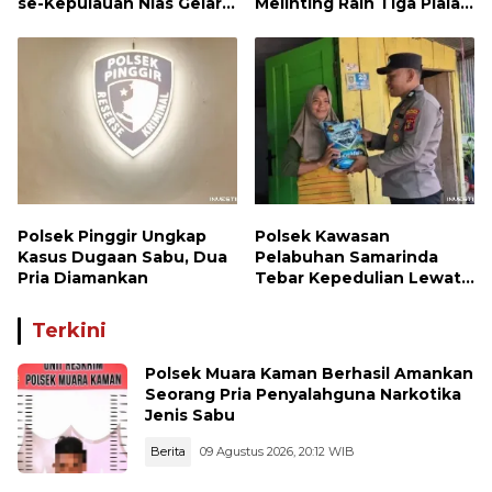
se-Kepulauan Nias Gelar
Melinting Raih Tiga Piala
Rapat Terbatas
Bergengsi di Ajang Loud
Championship, Lampung
Timur
Polsek Pinggir Ungkap
Polsek Kawasan
Kasus Dugaan Sabu, Dua
Pelabuhan Samarinda
Pria Diamankan
Tebar Kepedulian Lewat
Jumat Berbagi, Warga
Sungai Dama Terima
Terkini
Bantuan Sosial
Polsek Muara Kaman Berhasil Amankan
Seorang Pria Penyalahguna Narkotika
Jenis Sabu
Berita
09 Agustus 2026, 20:12 WIB