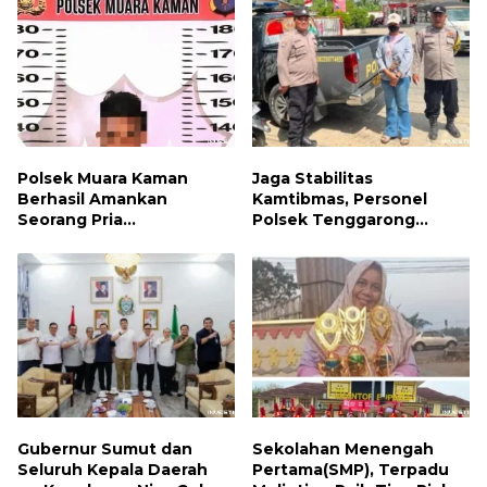
Polsek Muara Kaman
Jaga Stabilitas
Berhasil Amankan
Kamtibmas, Personel
Seorang Pria
Polsek Tenggarong
Penyalahguna Narkotika
Laksanakan Patroli
Jenis Sabu
Dialogis Siang Hari
Gubernur Sumut dan
Sekolahan Menengah
Seluruh Kepala Daerah
Pertama(SMP), Terpadu