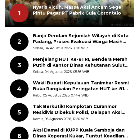
Nyaris Ricuh, Massa Aksi Ancam Segel
1
Pintu Pagar PT Pabrik Gula Gorontalo
Selasa, 04 Agustus 2026, 07:59 WIB
Banjir Rendam Sejumlah Wilayah di Kota
2
Padang, Proses Evakuasi Warga Masih
Berlangsung
Selasa, 04 Agustus 2026, 10:18 WIB
Menjelang HUT Ke-81 RI, Bendera Merah
3
Putih di Kantor Dinas Kehutanan Sulut
Disorot Warga
Selasa, 04 Agustus 2026, 05:36 WIB
Wakil Bupati Kepulauan Tanimbar Resmi
4
Buka Rangkaian Peringatan HUT ke-81
Kemerdekaan RI, ASN Diajak Perkuat
Rabu, 05 Agustus 2026, 07:44 WIB
Semangat Nasionalisme
Tak Berkutik! Komplotan Curanmor
5
Residivis Dibekuk Polisi, Delapan Aksi
Curanmor Di Candipuro Terungkap
Kamis, 06 Agustus 2026, 12:50 WIB
Aksi Damai di KUPP Kuala Samboja dan
6
Dinas Koperasi Kukar, Tuntut Keadilan