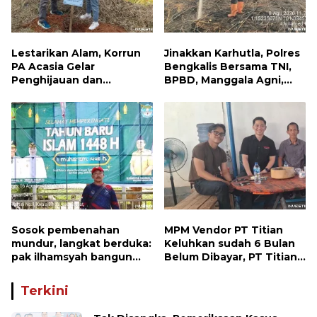
Lestarikan Alam, Korrun
Jinakkan Karhutla, Polres
PA Acasia Gelar
Bengkalis Bersama TNI,
Penghijauan dan
BPBD, Manggala Agni,
Pelepasan Burung
MPA dan PT TKWL
Wujudkan Kepedulian
Berjibaku di Siak Kecil
Lingkungan
dan Mandau
Sosok pembenahan
MPM Vendor PT Titian
mundur, langkat berduka:
Keluhkan sudah 6 Bulan
pak ilhamsyah bangun
Belum Dibayar, PT Titian
ST.MT, jangan tinggalkan
beralasan Invoice Belum
dunia pendidikan kita
di Bayar Pertamina
Terkini