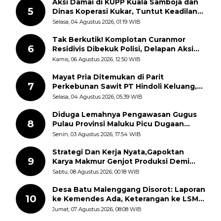
Aksi Damai di KUPP Kuala Samboja dan
5
Dinas Koperasi Kukar, Tuntut Keadilan
dan Kesempatan Kerja yang Adil
Selasa, 04 Agustus 2026, 01:19 WIB
Tak Berkutik! Komplotan Curanmor
6
Residivis Dibekuk Polisi, Delapan Aksi
Curanmor Di Candipuro Terungkap
Kamis, 06 Agustus 2026, 12:50 WIB
Mayat Pria Ditemukan di Parit
7
Perkebunan Sawit PT Hindoli Keluang,
Polisi Selidiki Penyebab Kematian
Selasa, 04 Agustus 2026, 05:39 WIB
Diduga Lemahnya Pengawasan Gugus
8
Pulau Provinsi Maluku Picu Dugaan
Pungli terhadap Nelayan Bale-Bale di
Senin, 03 Agustus 2026, 17:54 WIB
Perairan Pulau Seira
Strategi Dan Kerja Nyata,Gapoktan
9
Karya Makmur Genjot Produksi Demi
Swasembada Pangan
Sabtu, 08 Agustus 2026, 00:18 WIB
Desa Batu Malenggang Disorot: Laporan
10
ke Kemendes Ada, Keterangan ke LSM
GMAS Berbeda
Jumat, 07 Agustus 2026, 08:08 WIB