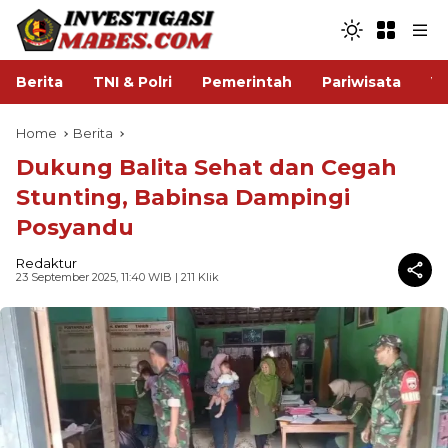
Berita
TNI & Polri
Pemerintah
Pariwisata
V
Home
Berita
Dukung Balita Sehat dan Cegah
Stunting, Babinsa Dampingi
Posyandu
Redaktur
23 September 2025, 11:40 WIB
| 211 Klik