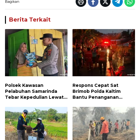
Bagikan
Berita Terkait
Polsek Kawasan
Respons Cepat Sat
Pelabuhan Samarinda
Brimob Polda Kaltim
Tebar Kepedulian Lewat
Bantu Penanganan
Jumat Berbagi, Warga
Kebakaran Permukiman di
Sungai Dama Terima
Samarinda
Bantuan Sosial