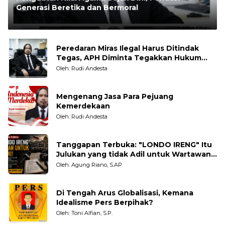
Generasi Beretika dan Bermoral
Oleh:
Rudi Andesta
Peredaran Miras Ilegal Harus Ditindak
Tegas, APH Diminta Tegakkan Hukum
Tanpa Pandang Bulu
Oleh: Rudi Andesta
Mengenang Jasa Para Pejuang
Kemerdekaan
Oleh: Rudi Andesta
Tanggapan Terbuka: "LONDO IRENG" Itu
Julukan yang tidak Adil untuk Wartawan,
Pengamat dan LSM
Oleh: Agung Riano, S.AP
Di Tengah Arus Globalisasi, Kemana
Idealisme Pers Berpihak?
Oleh: Toni Alfian, S.P.