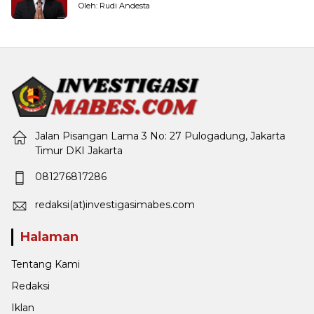
Pemerintahan
Oleh: Rudi Andesta
Jalan Pisangan Lama 3 No: 27 Pulogadung, Jakarta
Timur DKI Jakarta
081276817286
redaksi(at)investigasimabes.com
Halaman
Tentang Kami
Redaksi
Iklan