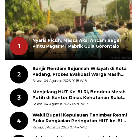
Nyaris Ricuh, Massa Aksi Ancam Segel
1
Pintu Pagar PT Pabrik Gula Gorontalo
Selasa, 04 Agustus 2026, 07:59 WIB
Banjir Rendam Sejumlah Wilayah di Kota
2
Padang, Proses Evakuasi Warga Masih
Berlangsung
Selasa, 04 Agustus 2026, 10:18 WIB
Menjelang HUT Ke-81 RI, Bendera Merah
3
Putih di Kantor Dinas Kehutanan Sulut
Disorot Warga
Selasa, 04 Agustus 2026, 05:36 WIB
Wakil Bupati Kepulauan Tanimbar Resmi
4
Buka Rangkaian Peringatan HUT ke-81
Kemerdekaan RI, ASN Diajak Perkuat
Rabu, 05 Agustus 2026, 07:44 WIB
Semangat Nasionalisme