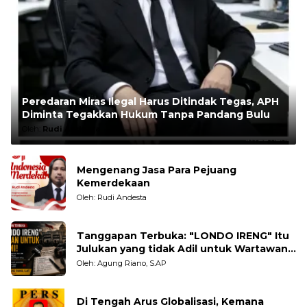
Peredaran Miras Ilegal Harus Ditindak Tegas, APH
Diminta Tegakkan Hukum Tanpa Pandang Bulu
Oleh:
Rudi Andesta
Mengenang Jasa Para Pejuang
Kemerdekaan
Oleh: Rudi Andesta
Tanggapan Terbuka: "LONDO IRENG" Itu
Julukan yang tidak Adil untuk Wartawan,
Pengamat dan LSM
Oleh: Agung Riano, S.AP
Di Tengah Arus Globalisasi, Kemana