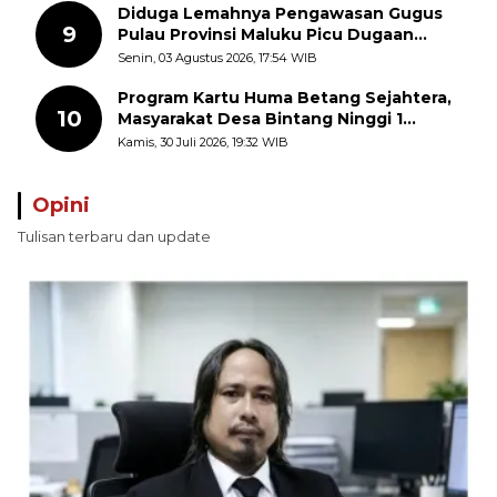
Diduga Lemahnya Pengawasan Gugus
9
Pulau Provinsi Maluku Picu Dugaan
Pungli terhadap Nelayan Bale-Bale di
Senin, 03 Agustus 2026, 17:54 WIB
Perairan Pulau Seira
Program Kartu Huma Betang Sejahtera,
10
Masyarakat Desa Bintang Ninggi 1
Terima Sembako dan Uang Tunai
Kamis, 30 Juli 2026, 19:32 WIB
Opini
Tulisan terbaru dan update