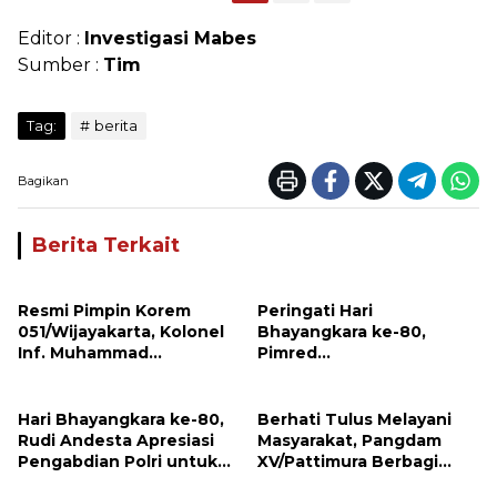
Editor :
Investigasi Mabes
Sumber :
Tim
Tag:
berita
Bagikan
Berita Terkait
Resmi Pimpin Korem
Peringati Hari
051/Wijayakarta, Kolonel
Bhayangkara ke-80,
Inf. Muhammad
Pimred
Benrieyadin Sjafrie
Investigasimabes.com
Emban Amanah Baru
Rudi Andesta Sampaikan
Apresiasi dan Ucapan
Hari Bhayangkara ke-80,
Berhati Tulus Melayani
Selamat kepada Kapolres
Rudi Andesta Apresiasi
Masyarakat, Pangdam
Sijunjung
Pengabdian Polri untuk
XV/Pattimura Berbagi
Bangsa
Kasih Bersama Pedagang