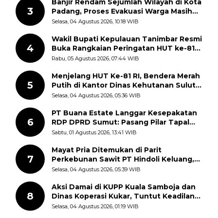
Banjir Rendam Sejumlah Wilayah di Kota
3
Padang, Proses Evakuasi Warga Masih
Berlangsung
Selasa, 04 Agustus 2026, 10:18 WIB
Wakil Bupati Kepulauan Tanimbar Resmi
4
Buka Rangkaian Peringatan HUT ke-81
Kemerdekaan RI, ASN Diajak Perkuat
Rabu, 05 Agustus 2026, 07:44 WIB
Semangat Nasionalisme
Menjelang HUT Ke-81 RI, Bendera Merah
5
Putih di Kantor Dinas Kehutanan Sulut
Disorot Warga
Selasa, 04 Agustus 2026, 05:36 WIB
PT Buana Estate Langgar Kesepakatan
6
RDP DPRD Sumut: Pasang Pilar Tapal
Batas Sepihak Tanpa Libatkan
Sabtu, 01 Agustus 2026, 13:41 WIB
Masyarakat
Mayat Pria Ditemukan di Parit
7
Perkebunan Sawit PT Hindoli Keluang,
Polisi Selidiki Penyebab Kematian
Selasa, 04 Agustus 2026, 05:39 WIB
Aksi Damai di KUPP Kuala Samboja dan
8
Dinas Koperasi Kukar, Tuntut Keadilan
dan Kesempatan Kerja yang Adil
Selasa, 04 Agustus 2026, 01:19 WIB