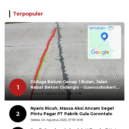
Terpopuler
Diduga Belum Genap 1 Bulan, Jalan
1
Rabat Beton Gidanglo - Guwosobokerto
Sudah Pecah
Sabtu, 01 Agustus 2026, 13:44 WIB
Nyaris Ricuh, Massa Aksi Ancam Segel
2
Pintu Pagar PT Pabrik Gula Gorontalo
Selasa, 04 Agustus 2026, 07:59 WIB