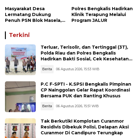
Kue di Desa Lermatang
Masyarakat Desa
Polres Bengkalis Hadirkan
Lermatang Dukung
Klinik Terapung Melalui
Penuh PSN Blok Masela,
Program JALUR
Harapkan Pangdam
XV/Pattimura Terus Hadir
Terkini
di Tengah Rakyat
Terluar, Terisolir, dan Tertinggal (3T),
Polda Riau dan Polres Bengkalis
Hadirkan Bakti Sosial, Cek Kesehatan
Gratis, hingga Dialog Kebangsaan di
Berita
06 Agustus 2026, 15:53 WIB
Rupat
P.C F-SPTI - K.SPSI Bengkalis Pimpinan
CP Nainggolan Gelar Rapat Koordinasi
Bersama PUK dan Ranting Khusus
Berita
06 Agustus 2026, 15:51 WIB
Tak Berkutik! Komplotan Curanmor
Residivis Dibekuk Polisi, Delapan Aksi
Curanmor Di Candipuro Terungkap