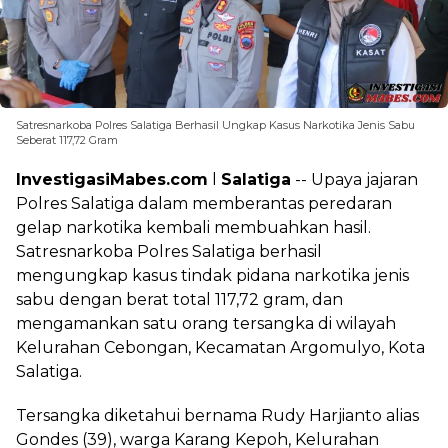
Satresnarkoba Polres Salatiga Berhasil Ungkap Kasus Narkotika Jenis Sabu
Seberat 117,72 Gram
InvestigasiMabes.com
l
Salatiga
-- Upaya jajaran
Polres Salatiga dalam memberantas peredaran
gelap narkotika kembali membuahkan hasil.
Satresnarkoba Polres Salatiga berhasil
mengungkap kasus tindak pidana narkotika jenis
sabu dengan berat total 117,72 gram, dan
mengamankan satu orang tersangka di wilayah
Kelurahan Cebongan, Kecamatan Argomulyo, Kota
Salatiga.
Tersangka diketahui bernama Rudy Harjianto alias
Gondes (39), warga Karang Kepoh, Kelurahan