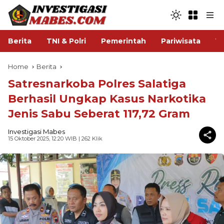
Berita
TNI & Polri
Pemerintah
Pariwisata
V
Home
Berita
Satresnarkoba Polres Salatiga
Berhasil Ungkap Kasus Narkotika
Jenis Sabu Seberat 117,72 Gram
Investigasi Mabes
15 Oktober 2025, 12:20 WIB
| 262 Klik