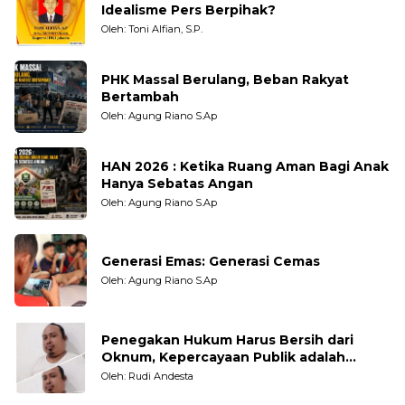
Idealisme Pers Berpihak?
Oleh: Toni Alfian, S.P.
PHK Massal Berulang, Beban Rakyat
Bertambah
Oleh: Agung Riano S.Ap
HAN 2026 : Ketika Ruang Aman Bagi Anak
Hanya Sebatas Angan
Oleh: Agung Riano S.Ap
Generasi Emas: Generasi Cemas
Oleh: Agung Riano S.Ap
Penegakan Hukum Harus Bersih dari
Oknum, Kepercayaan Publik adalah
Taruhannya
Oleh: Rudi Andesta