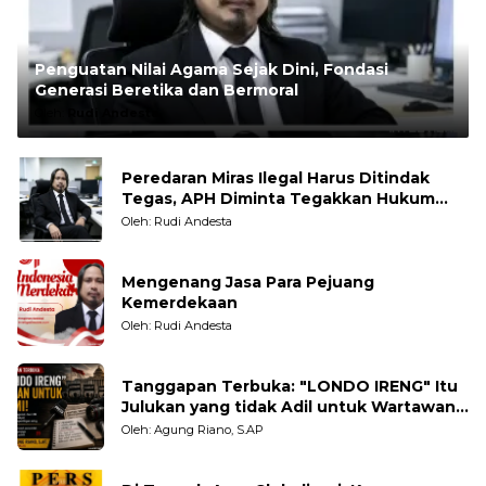
Penguatan Nilai Agama Sejak Dini, Fondasi
Generasi Beretika dan Bermoral
Oleh:
Rudi Andesta
Peredaran Miras Ilegal Harus Ditindak
Tegas, APH Diminta Tegakkan Hukum
Tanpa Pandang Bulu
Oleh: Rudi Andesta
Mengenang Jasa Para Pejuang
Kemerdekaan
Oleh: Rudi Andesta
Tanggapan Terbuka: "LONDO IRENG" Itu
Julukan yang tidak Adil untuk Wartawan,
Pengamat dan LSM
Oleh: Agung Riano, S.AP