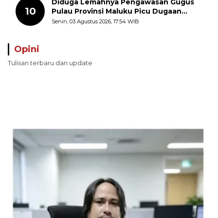
Diduga Lemahnya Pengawasan Gugus
10
Pulau Provinsi Maluku Picu Dugaan
Pungli terhadap Nelayan Bale-Bale di
Senin, 03 Agustus 2026, 17:54 WIB
Perairan Pulau Seira
Opini
Tulisan terbaru dan update