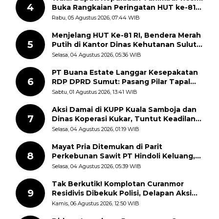
4
Buka Rangkaian Peringatan HUT ke-81
Kemerdekaan RI, ASN Diajak Perkuat
Rabu, 05 Agustus 2026, 07:44 WIB
Semangat Nasionalisme
Menjelang HUT Ke-81 RI, Bendera Merah
5
Putih di Kantor Dinas Kehutanan Sulut
Disorot Warga
Selasa, 04 Agustus 2026, 05:36 WIB
PT Buana Estate Langgar Kesepakatan
6
RDP DPRD Sumut: Pasang Pilar Tapal
Batas Sepihak Tanpa Libatkan
Sabtu, 01 Agustus 2026, 13:41 WIB
Masyarakat
Aksi Damai di KUPP Kuala Samboja dan
7
Dinas Koperasi Kukar, Tuntut Keadilan
dan Kesempatan Kerja yang Adil
Selasa, 04 Agustus 2026, 01:19 WIB
Mayat Pria Ditemukan di Parit
8
Perkebunan Sawit PT Hindoli Keluang,
Polisi Selidiki Penyebab Kematian
Selasa, 04 Agustus 2026, 05:39 WIB
Tak Berkutik! Komplotan Curanmor
9
Residivis Dibekuk Polisi, Delapan Aksi
Curanmor Di Candipuro Terungkap
Kamis, 06 Agustus 2026, 12:50 WIB