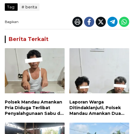
Tag:
berita
Bagikan
Berita Terkait
Polsek Mandau Amankan
Laporan Warga
Pria Diduga Terlibat
Ditindaklanjuti, Polsek
Penyalahgunaan Sabu di
Mandau Amankan Dua
Bumbung
Terduga Pelaku dan 5
Paket Sabu