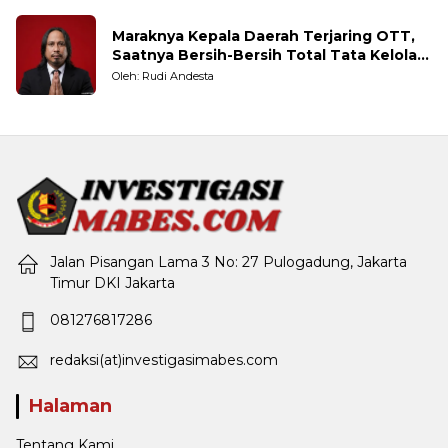
Maraknya Kepala Daerah Terjaring OTT,
Saatnya Bersih-Bersih Total Tata Kelola
Pemerintahan
Oleh: Rudi Andesta
Jalan Pisangan Lama 3 No: 27 Pulogadung, Jakarta
Timur DKI Jakarta
081276817286
redaksi(at)investigasimabes.com
Halaman
Tentang Kami