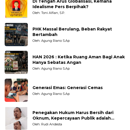
Di Tengah Arus Globalisasi, Kemana
Idealisme Pers Berpihak?
Oleh: Toni Alfian, S.P.
PHK Massal Berulang, Beban Rakyat
Bertambah
Oleh: Agung Riano S.Ap
HAN 2026 : Ketika Ruang Aman Bagi Anak
Hanya Sebatas Angan
Oleh: Agung Riano S.Ap
Generasi Emas: Generasi Cemas
Oleh: Agung Riano S.Ap
Penegakan Hukum Harus Bersih dari
Oknum, Kepercayaan Publik adalah
Taruhannya
Oleh: Rudi Andesta