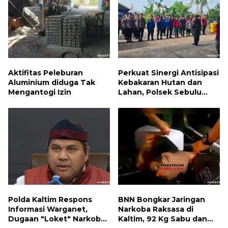
Aktifitas Peleburan
Perkuat Sinergi Antisipasi
Aluminium diduga Tak
Kebakaran Hutan dan
Mengantogi Izin
Lahan, Polsek Sebulu
Hadiri Kegiatan Apel
Kesiapsiagaan Karhutla
Polda Kaltim Respons
BNN Bongkar Jaringan
Informasi Warganet,
Narkoba Raksasa di
Dugaan "Loket" Narkoba
Kaltim, 92 Kg Sabu dan