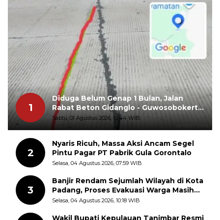
Diduga Belum Genap 1 Bulan, Jalan
1
Rabat Beton Gidanglo - Guwosobokerto
Sudah Pecah
Sabtu, 01 Agustus 2026, 13:44 WIB
Nyaris Ricuh, Massa Aksi Ancam Segel
2
Pintu Pagar PT Pabrik Gula Gorontalo
Selasa, 04 Agustus 2026, 07:59 WIB
Banjir Rendam Sejumlah Wilayah di Kota
3
Padang, Proses Evakuasi Warga Masih
Berlangsung
Selasa, 04 Agustus 2026, 10:18 WIB
Wakil Bupati Kepulauan Tanimbar Resmi