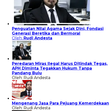
Penguatan Nilai Agama Sejak Dini, Fondasi
Generasi Beretika dan Bermoral
Oleh:
Rudi Andesta
Peredaran Miras Ilegal Harus Ditindak Tegas,
APH Diminta Tegakkan Hukum Tanpa
Pandang Bulu
Oleh: Rudi Andesta
Mengenang Jasa Para Pejuang Kemerdekaan
Oleh: Rudi Andesta