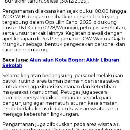
libur akhir tahun, Selasa (30/12/2025).
Pengamanan dilaksanakan sejak pukul 08.00 hingga
17.00 WIB dengan melibatkan personel Polri yang
tergabung dalam Ops Lilin Candi 2025, didukung
unsur TNI Kodim 0728/Wonogiri, petugas kesehatan,
serta unsur terkait lainnya. Kegiatan diawali dengan
apel kesiapan di Pos Pengamanan OW Waduk Gajah
Mungkur sebagai bentuk pengecekan personel dan
sarana pendukung.
Baca juga:
Alun-alun Kota Bogor: Akhir Liburan
Sekolah
Selama kegiatan berlangsung, personel melakukan
patroli rutin di area taman bermain dan area satwa
untuk menjaga situasi keamanan dan ketertiban
masyarakat (kamtibmas). Petugas juga secara
humanis menyampaikan imbauan kepada para
pengunjung agar mematuhi aturan keselamatan,
tertib berlalu lintas di dalam kawasan wisata, serta
menjaga kebersihan lingkungan.
Pengamanan juga difokuskan pada area wisata air,
khususnya dermaga. Personel Pospam melakukan