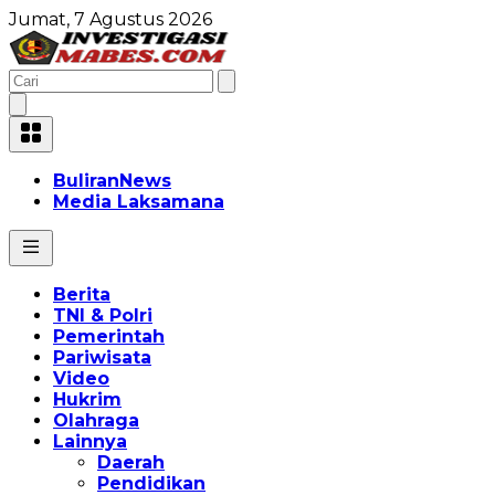
Jumat, 7 Agustus 2026
BuliranNews
Media Laksamana
Berita
TNI & Polri
Pemerintah
Pariwisata
Video
Hukrim
Olahraga
Lainnya
Daerah
Pendidikan