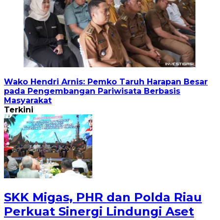
Wako Hendri Arnis: Pemko Taruh Harapan Besar
pada Pengembangan Pariwisata Berbasis
Masyarakat
Terkini
SKK Migas, PHR dan Polda Riau
Perkuat Sinergi Lindungi Aset