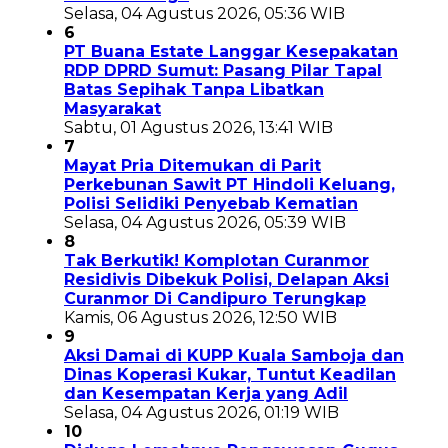
Selasa, 04 Agustus 2026, 05:36 WIB
6
PT Buana Estate Langgar Kesepakatan
RDP DPRD Sumut: Pasang Pilar Tapal
Batas Sepihak Tanpa Libatkan
Masyarakat
Sabtu, 01 Agustus 2026, 13:41 WIB
7
Mayat Pria Ditemukan di Parit
Perkebunan Sawit PT Hindoli Keluang,
Polisi Selidiki Penyebab Kematian
Selasa, 04 Agustus 2026, 05:39 WIB
8
Tak Berkutik! Komplotan Curanmor
Residivis Dibekuk Polisi, Delapan Aksi
Curanmor Di Candipuro Terungkap
Kamis, 06 Agustus 2026, 12:50 WIB
9
Aksi Damai di KUPP Kuala Samboja dan
Dinas Koperasi Kukar, Tuntut Keadilan
dan Kesempatan Kerja yang Adil
Selasa, 04 Agustus 2026, 01:19 WIB
10