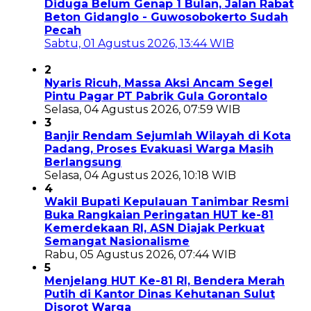
Diduga Belum Genap 1 Bulan, Jalan Rabat
Beton Gidanglo - Guwosobokerto Sudah
Pecah
Sabtu, 01 Agustus 2026, 13:44 WIB
2
Nyaris Ricuh, Massa Aksi Ancam Segel
Pintu Pagar PT Pabrik Gula Gorontalo
Selasa, 04 Agustus 2026, 07:59 WIB
3
Banjir Rendam Sejumlah Wilayah di Kota
Padang, Proses Evakuasi Warga Masih
Berlangsung
Selasa, 04 Agustus 2026, 10:18 WIB
4
Wakil Bupati Kepulauan Tanimbar Resmi
Buka Rangkaian Peringatan HUT ke-81
Kemerdekaan RI, ASN Diajak Perkuat
Semangat Nasionalisme
Rabu, 05 Agustus 2026, 07:44 WIB
5
Menjelang HUT Ke-81 RI, Bendera Merah
Putih di Kantor Dinas Kehutanan Sulut
Disorot Warga