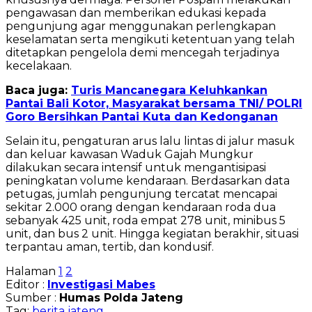
pengawasan dan memberikan edukasi kepada
pengunjung agar menggunakan perlengkapan
keselamatan serta mengikuti ketentuan yang telah
ditetapkan pengelola demi mencegah terjadinya
kecelakaan.
Baca juga:
Turis Mancanegara Keluhkankan
Pantai Bali Kotor, Masyarakat bersama TNI/ POLRI
Goro Bersihkan Pantai Kuta dan Kedonganan
Selain itu, pengaturan arus lalu lintas di jalur masuk
dan keluar kawasan Waduk Gajah Mungkur
dilakukan secara intensif untuk mengantisipasi
peningkatan volume kendaraan. Berdasarkan data
petugas, jumlah pengunjung tercatat mencapai
sekitar 2.000 orang dengan kendaraan roda dua
sebanyak 425 unit, roda empat 278 unit, minibus 5
unit, dan bus 2 unit. Hingga kegiatan berakhir, situasi
terpantau aman, tertib, dan kondusif.
Halaman
1
2
Editor :
Investigasi Mabes
Sumber :
Humas Polda Jateng
Tag:
berita
jateng