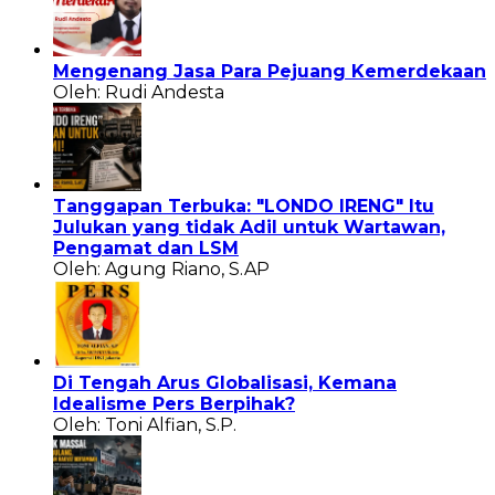
Mengenang Jasa Para Pejuang Kemerdekaan
Oleh: Rudi Andesta
Tanggapan Terbuka: "LONDO IRENG" Itu
Julukan yang tidak Adil untuk Wartawan,
Pengamat dan LSM
Oleh: Agung Riano, S.AP
Di Tengah Arus Globalisasi, Kemana
Idealisme Pers Berpihak?
Oleh: Toni Alfian, S.P.