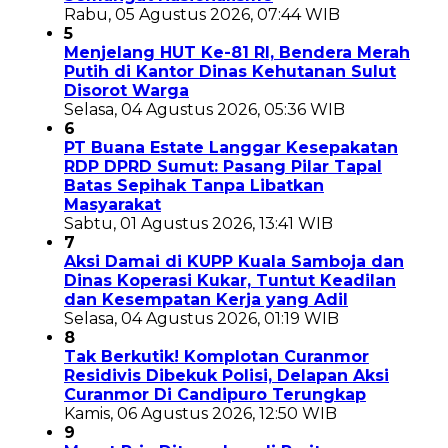
Rabu, 05 Agustus 2026, 07:44 WIB
5
Menjelang HUT Ke-81 RI, Bendera Merah
Putih di Kantor Dinas Kehutanan Sulut
Disorot Warga
Selasa, 04 Agustus 2026, 05:36 WIB
6
PT Buana Estate Langgar Kesepakatan
RDP DPRD Sumut: Pasang Pilar Tapal
Batas Sepihak Tanpa Libatkan
Masyarakat
Sabtu, 01 Agustus 2026, 13:41 WIB
7
Aksi Damai di KUPP Kuala Samboja dan
Dinas Koperasi Kukar, Tuntut Keadilan
dan Kesempatan Kerja yang Adil
Selasa, 04 Agustus 2026, 01:19 WIB
8
Tak Berkutik! Komplotan Curanmor
Residivis Dibekuk Polisi, Delapan Aksi
Curanmor Di Candipuro Terungkap
Kamis, 06 Agustus 2026, 12:50 WIB
9