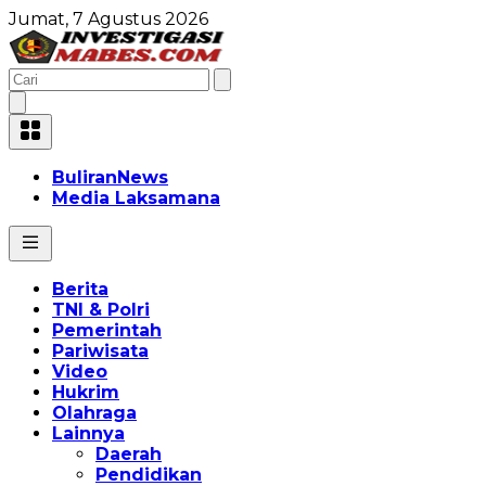
Jumat, 7 Agustus 2026
BuliranNews
Media Laksamana
Berita
TNI & Polri
Pemerintah
Pariwisata
Video
Hukrim
Olahraga
Lainnya
Daerah
Pendidikan