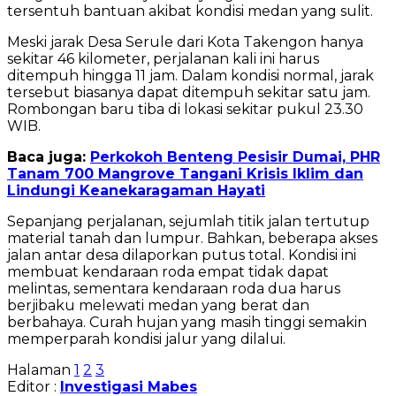
tersentuh bantuan akibat kondisi medan yang sulit.
Meski jarak Desa Serule dari Kota Takengon hanya
sekitar 46 kilometer, perjalanan kali ini harus
ditempuh hingga 11 jam. Dalam kondisi normal, jarak
tersebut biasanya dapat ditempuh sekitar satu jam.
Rombongan baru tiba di lokasi sekitar pukul 23.30
WIB.
Baca juga:
Perkokoh Benteng Pesisir Dumai, PHR
Tanam 700 Mangrove Tangani Krisis Iklim dan
Lindungi Keanekaragaman Hayati
Sepanjang perjalanan, sejumlah titik jalan tertutup
material tanah dan lumpur. Bahkan, beberapa akses
jalan antar desa dilaporkan putus total. Kondisi ini
membuat kendaraan roda empat tidak dapat
melintas, sementara kendaraan roda dua harus
berjibaku melewati medan yang berat dan
berbahaya. Curah hujan yang masih tinggi semakin
memperparah kondisi jalur yang dilalui.
Halaman
1
2
3
Editor :
Investigasi Mabes