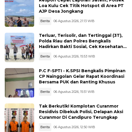
Respon Cepat Laporan Satelit, Polsek
Loa Kulu Cek Titik Hotspot di Area PT
AJP Desa Jongkang
Berita
06 Agustus 2026, 21:13 WIB
Terluar, Terisolir, dan Tertinggal (3T),
Polda Riau dan Polres Bengkalis
Hadirkan Bakti Sosial, Cek Kesehatan
Gratis, hingga Dialog Kebangsaan di
Berita
06 Agustus 2026, 15:53 WIB
Rupat
P.C F-SPTI - K.SPSI Bengkalis Pimpinan
CP Nainggolan Gelar Rapat Koordinasi
Bersama PUK dan Ranting Khusus
Berita
06 Agustus 2026, 15:51 WIB
Tak Berkutik! Komplotan Curanmor
Residivis Dibekuk Polisi, Delapan Aksi
Curanmor Di Candipuro Terungkap
Berita
06 Agustus 2026, 12:50 WIB