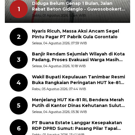
Diduga Belum Genap 1 Bulan, Jalan
1
Rabat Beton Gidanglo - Guwosobokerto
Sudah Pecah
Sabtu, 01 Agustus 2026, 13:44 WIB
Nyaris Ricuh, Massa Aksi Ancam Segel
2
Pintu Pagar PT Pabrik Gula Gorontalo
Selasa, 04 Agustus 2026, 07:59 WIB
Banjir Rendam Sejumlah Wilayah di Kota
3
Padang, Proses Evakuasi Warga Masih
Berlangsung
Selasa, 04 Agustus 2026, 10:18 WIB
Wakil Bupati Kepulauan Tanimbar Resmi
4
Buka Rangkaian Peringatan HUT ke-81
Kemerdekaan RI, ASN Diajak Perkuat
Rabu, 05 Agustus 2026, 07:44 WIB
Semangat Nasionalisme
Menjelang HUT Ke-81 RI, Bendera Merah
5
Putih di Kantor Dinas Kehutanan Sulut
Disorot Warga
Selasa, 04 Agustus 2026, 05:36 WIB
PT Buana Estate Langgar Kesepakatan
6
RDP DPRD Sumut: Pasang Pilar Tapal
Batas Sepihak Tanpa Libatkan
Sabtu, 01 Agustus 2026, 13:41 WIB