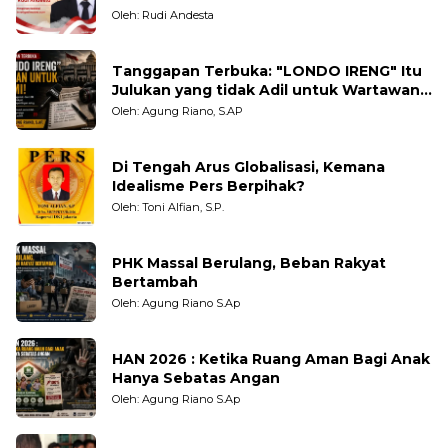
Oleh: Rudi Andesta
Tanggapan Terbuka: "LONDO IRENG" Itu
Julukan yang tidak Adil untuk Wartawan,
Pengamat dan LSM
Oleh: Agung Riano, S.AP
Di Tengah Arus Globalisasi, Kemana
Idealisme Pers Berpihak?
Oleh: Toni Alfian, S.P.
PHK Massal Berulang, Beban Rakyat
Bertambah
Oleh: Agung Riano S.Ap
HAN 2026 : Ketika Ruang Aman Bagi Anak
Hanya Sebatas Angan
Oleh: Agung Riano S.Ap