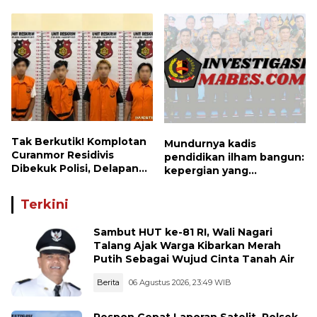
Hadirkan Bakti Sosial, Cek
Koordinasi Bersama PUK
Kesehatan Gratis, hingga
dan Ranting Khusus
Dialog Kebangsaan di
Rupat
Tak Berkutik! Komplotan
Mundurnya kadis
Curanmor Residivis
pendidikan ilham bangun:
Dibekuk Polisi, Delapan
kepergian yang
Aksi Curanmor Di
disayangkan, panggilan
Candipuro Terungkap
untuk kembali berbenah
Terkini
Sambut HUT ke-81 RI, Wali Nagari
Talang Ajak Warga Kibarkan Merah
Putih Sebagai Wujud Cinta Tanah Air
Berita
06 Agustus 2026, 23:49 WIB