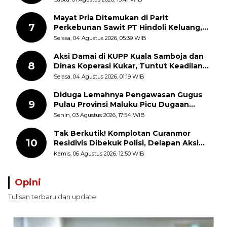
Masyarakat
Mayat Pria Ditemukan di Parit
7
Perkebunan Sawit PT Hindoli Keluang,
Polisi Selidiki Penyebab Kematian
Selasa, 04 Agustus 2026, 05:39 WIB
Aksi Damai di KUPP Kuala Samboja dan
8
Dinas Koperasi Kukar, Tuntut Keadilan
dan Kesempatan Kerja yang Adil
Selasa, 04 Agustus 2026, 01:19 WIB
Diduga Lemahnya Pengawasan Gugus
9
Pulau Provinsi Maluku Picu Dugaan
Pungli terhadap Nelayan Bale-Bale di
Senin, 03 Agustus 2026, 17:54 WIB
Perairan Pulau Seira
Tak Berkutik! Komplotan Curanmor
10
Residivis Dibekuk Polisi, Delapan Aksi
Curanmor Di Candipuro Terungkap
Kamis, 06 Agustus 2026, 12:50 WIB
Opini
Tulisan terbaru dan update