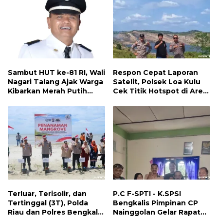
Sambut HUT ke-81 RI, Wali
Respon Cepat Laporan
Nagari Talang Ajak Warga
Satelit, Polsek Loa Kulu
Kibarkan Merah Putih
Cek Titik Hotspot di Area
Sebagai Wujud Cinta
PT AJP Desa Jongkang
Tanah Air
Terluar, Terisolir, dan
P.C F-SPTI - K.SPSI
Tertinggal (3T), Polda
Bengkalis Pimpinan CP
Riau dan Polres Bengkalis
Nainggolan Gelar Rapat