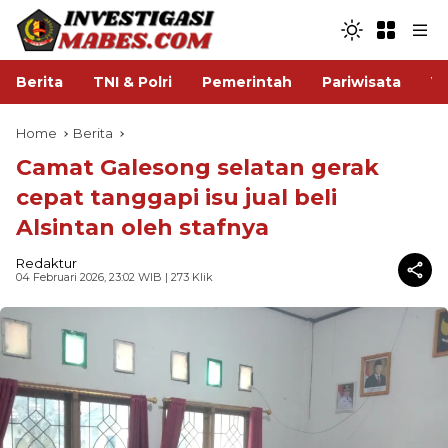
Berita
TNI & Polri
Pemerintah
Pariwisata
V
Home
Berita
Camat Galesong selatan gerak
cepat tanggapi isu jual beli
Alsintan oleh stafnya
Redaktur
04 Februari 2026, 23:02 WIB
| 273 Klik