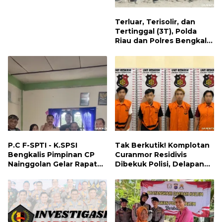
Terluar, Terisolir, dan
Tertinggal (3T), Polda
Riau dan Polres Bengkalis
Hadirkan Bakti Sosial, Cek
Kesehatan Gratis, hingga
Dialog Kebangsaan di
Rupat
P.C F-SPTI - K.SPSI
Tak Berkutik! Komplotan
Bengkalis Pimpinan CP
Curanmor Residivis
Nainggolan Gelar Rapat
Dibekuk Polisi, Delapan
Koordinasi Bersama PUK
Aksi Curanmor Di
dan Ranting Khusus
Candipuro Terungkap