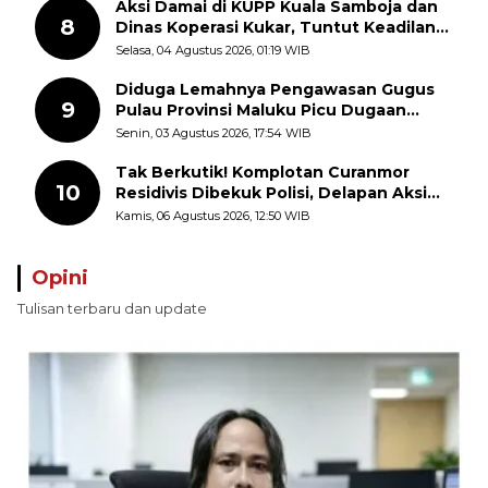
Aksi Damai di KUPP Kuala Samboja dan
8
Dinas Koperasi Kukar, Tuntut Keadilan
dan Kesempatan Kerja yang Adil
Selasa, 04 Agustus 2026, 01:19 WIB
Diduga Lemahnya Pengawasan Gugus
9
Pulau Provinsi Maluku Picu Dugaan
Pungli terhadap Nelayan Bale-Bale di
Senin, 03 Agustus 2026, 17:54 WIB
Perairan Pulau Seira
Tak Berkutik! Komplotan Curanmor
10
Residivis Dibekuk Polisi, Delapan Aksi
Curanmor Di Candipuro Terungkap
Kamis, 06 Agustus 2026, 12:50 WIB
Opini
Tulisan terbaru dan update