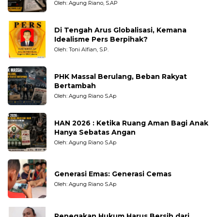
Pengamat dan LSM
Oleh: Agung Riano, S.AP
Di Tengah Arus Globalisasi, Kemana
Idealisme Pers Berpihak?
Oleh: Toni Alfian, S.P.
PHK Massal Berulang, Beban Rakyat
Bertambah
Oleh: Agung Riano S.Ap
HAN 2026 : Ketika Ruang Aman Bagi Anak
Hanya Sebatas Angan
Oleh: Agung Riano S.Ap
Generasi Emas: Generasi Cemas
Oleh: Agung Riano S.Ap
Penegakan Hukum Harus Bersih dari