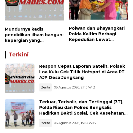
Polwan dan Bhayangkari
Mundurnya kadis
Polda Kaltim Berbagi
pendidikan ilham bangun:
Kepedulian Lewat
kepergian yang
Penyaluran Bantuan
disayangkan, panggilan
Sosial kepada Warga
untuk kembali berbenah
Terkini
Respon Cepat Laporan Satelit, Polsek
Loa Kulu Cek Titik Hotspot di Area PT
AJP Desa Jongkang
Berita
06 Agustus 2026, 21:13 WIB
Terluar, Terisolir, dan Tertinggal (3T),
Polda Riau dan Polres Bengkalis
Hadirkan Bakti Sosial, Cek Kesehatan
Gratis, hingga Dialog Kebangsaan di
Berita
06 Agustus 2026, 15:53 WIB
Rupat