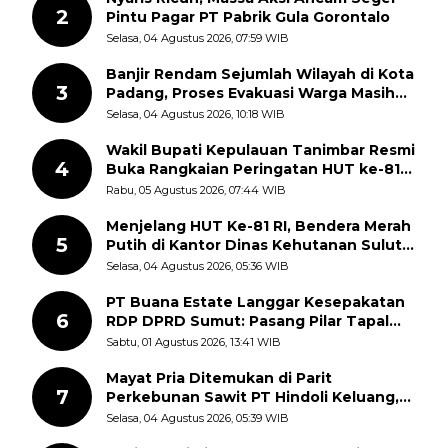
2
Pintu Pagar PT Pabrik Gula Gorontalo
Selasa, 04 Agustus 2026, 07:59 WIB
Banjir Rendam Sejumlah Wilayah di Kota
3
Padang, Proses Evakuasi Warga Masih
Berlangsung
Selasa, 04 Agustus 2026, 10:18 WIB
Wakil Bupati Kepulauan Tanimbar Resmi
4
Buka Rangkaian Peringatan HUT ke-81
Kemerdekaan RI, ASN Diajak Perkuat
Rabu, 05 Agustus 2026, 07:44 WIB
Semangat Nasionalisme
Menjelang HUT Ke-81 RI, Bendera Merah
5
Putih di Kantor Dinas Kehutanan Sulut
Disorot Warga
Selasa, 04 Agustus 2026, 05:36 WIB
PT Buana Estate Langgar Kesepakatan
6
RDP DPRD Sumut: Pasang Pilar Tapal
Batas Sepihak Tanpa Libatkan
Sabtu, 01 Agustus 2026, 13:41 WIB
Masyarakat
Mayat Pria Ditemukan di Parit
7
Perkebunan Sawit PT Hindoli Keluang,
Polisi Selidiki Penyebab Kematian
Selasa, 04 Agustus 2026, 05:39 WIB