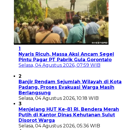
1
Nyaris Ricuh, Massa Aksi Ancam Segel
Pintu Pagar PT Pabrik Gula Gorontalo
Selasa, 04 Agustus 2026, 07:59 WIB
2
Banjir Rendam Sejumlah Wilayah di Kota
Padang, Proses Evakuasi Warga Masih
Berlangsung
Selasa, 04 Agustus 2026, 10:18 WIB
3
Menjelang HUT Ke-81 RI, Bendera Merah
Putih di Kantor Dinas Kehutanan Sulut
Disorot Warga
Selasa, 04 Agustus 2026, 05:36 WIB