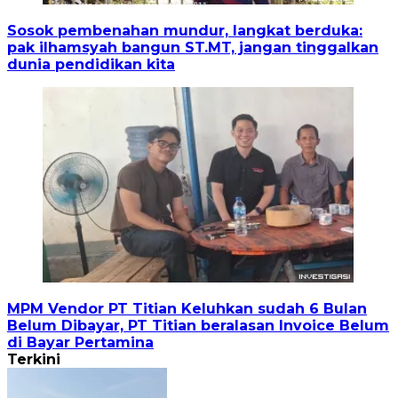
Sosok pembenahan mundur, langkat berduka:
pak ilhamsyah bangun ST.MT, jangan tinggalkan
dunia pendidikan kita
MPM Vendor PT Titian Keluhkan sudah 6 Bulan
Belum Dibayar, PT Titian beralasan Invoice Belum
di Bayar Pertamina
Terkini