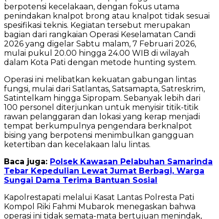
berpotensi kecelakaan, dengan fokus utama
penindakan knalpot brong atau knalpot tidak sesuai
spesifikasi teknis. Kegiatan tersebut merupakan
bagian dari rangkaian Operasi Keselamatan Candi
2026 yang digelar Sabtu malam, 7 Februari 2026,
mulai pukul 20.00 hingga 24.00 WIB di wilayah
dalam Kota Pati dengan metode hunting system.
Operasi ini melibatkan kekuatan gabungan lintas
fungsi, mulai dari Satlantas, Satsamapta, Satreskrim,
Satintelkam hingga Sipropam. Sebanyak lebih dari
100 personel diterjunkan untuk menyisir titik-titik
rawan pelanggaran dan lokasi yang kerap menjadi
tempat berkumpulnya pengendara berknalpot
bising yang berpotensi menimbulkan gangguan
ketertiban dan kecelakaan lalu lintas.
Baca juga:
Polsek Kawasan Pelabuhan Samarinda
Tebar Kepedulian Lewat Jumat Berbagi, Warga
Sungai Dama Terima Bantuan Sosial
Kapolrestapati melalui Kasat Lantas Polresta Pati
Kompol Riki Fahmi Mubarok menegaskan bahwa
operasi ini tidak semata-mata bertujuan menindak,