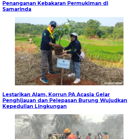
Penanganan Kebakaran Permukiman di
Samarinda
Lestarikan Alam, Korrun PA Acasia Gelar
Penghijauan dan Pelepasan Burung Wujudkan
Kepedulian Lingkungan