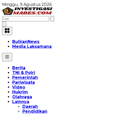
Minggu, 9 Agustus 2026
BuliranNews
Media Laksamana
Berita
TNI & Polri
Pemerintah
Pariwisata
Video
Hukrim
Olahraga
Lainnya
Daerah
Pendidikan