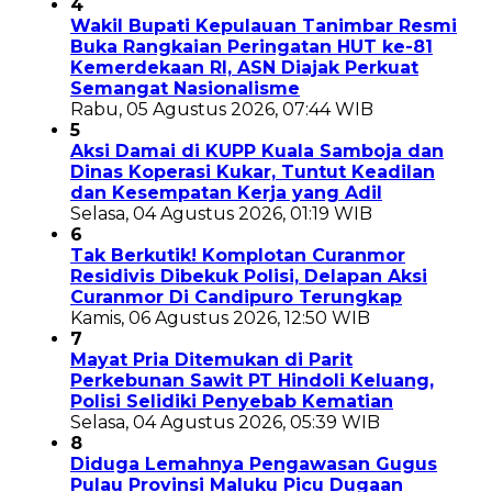
4
Wakil Bupati Kepulauan Tanimbar Resmi
Buka Rangkaian Peringatan HUT ke-81
Kemerdekaan RI, ASN Diajak Perkuat
Semangat Nasionalisme
Rabu, 05 Agustus 2026, 07:44 WIB
5
Aksi Damai di KUPP Kuala Samboja dan
Dinas Koperasi Kukar, Tuntut Keadilan
dan Kesempatan Kerja yang Adil
Selasa, 04 Agustus 2026, 01:19 WIB
6
Tak Berkutik! Komplotan Curanmor
Residivis Dibekuk Polisi, Delapan Aksi
Curanmor Di Candipuro Terungkap
Kamis, 06 Agustus 2026, 12:50 WIB
7
Mayat Pria Ditemukan di Parit
Perkebunan Sawit PT Hindoli Keluang,
Polisi Selidiki Penyebab Kematian
Selasa, 04 Agustus 2026, 05:39 WIB
8
Diduga Lemahnya Pengawasan Gugus
Pulau Provinsi Maluku Picu Dugaan