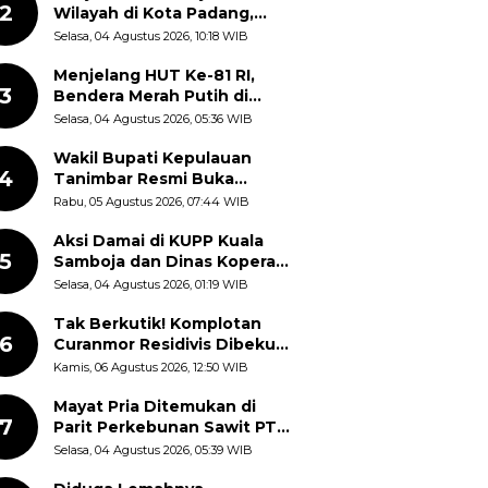
2
Wilayah di Kota Padang,
Proses Evakuasi Warga
Selasa, 04 Agustus 2026, 10:18 WIB
Masih Berlangsung
Menjelang HUT Ke-81 RI,
3
Bendera Merah Putih di
Kantor Dinas Kehutanan
Selasa, 04 Agustus 2026, 05:36 WIB
Sulut Disorot Warga
Wakil Bupati Kepulauan
4
Tanimbar Resmi Buka
Rangkaian Peringatan HUT
Rabu, 05 Agustus 2026, 07:44 WIB
ke-81 Kemerdekaan RI, ASN
Diajak Perkuat Semangat
Aksi Damai di KUPP Kuala
5
Nasionalisme
Samboja dan Dinas Koperasi
Kukar, Tuntut Keadilan dan
Selasa, 04 Agustus 2026, 01:19 WIB
Kesempatan Kerja yang Adil
Tak Berkutik! Komplotan
6
Curanmor Residivis Dibekuk
Polisi, Delapan Aksi
Kamis, 06 Agustus 2026, 12:50 WIB
Curanmor Di Candipuro
Terungkap
Mayat Pria Ditemukan di
7
Parit Perkebunan Sawit PT
Hindoli Keluang, Polisi
Selasa, 04 Agustus 2026, 05:39 WIB
Selidiki Penyebab Kematian