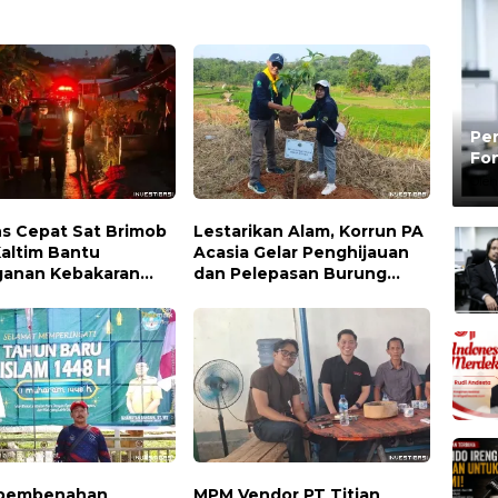
Pen
Fon
Be
Oleh
s Cepat Sat Brimob
Lestarikan Alam, Korrun PA
Kaltim Bantu
Acasia Gelar Penghijauan
anan Kebakaran
dan Pelepasan Burung
iman di Samarinda
Wujudkan Kepedulian
Lingkungan
 pembenahan
MPM Vendor PT Titian