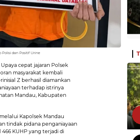
T
 Polisi dan Positif Urine
 Upaya cepat jajaran Polsek
oran masyarakat kembali
inisial Z berhasil diamankan
niayaan terhadap istrinya
ecamatan Mandau, Kabupaten
Si melalui Kapolsek Mandau
an tindak pidana penganiayaan
466 KUHP yang terjadi di