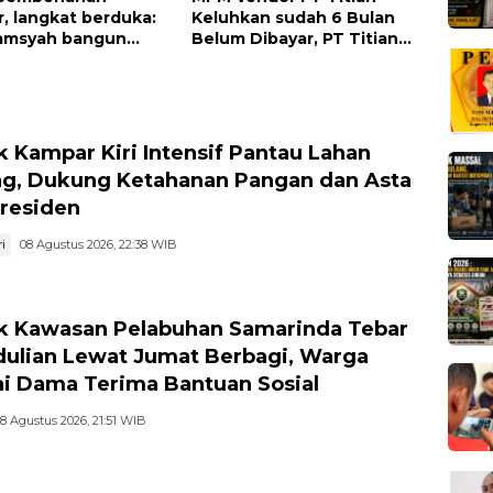
, langkat berduka:
Keluhkan sudah 6 Bulan
hamsyah bangun
Belum Dibayar, PT Titian
 jangan tinggalkan
beralasan Invoice Belum di
endidikan kita
Bayar Pertamina
k Kampar Kiri Intensif Pantau Lahan
g, Dukung Ketahanan Pangan dan Asta
Presiden
i
08 Agustus 2026, 22:38 WIB
k Kawasan Pelabuhan Samarinda Tebar
ulian Lewat Jumat Berbagi, Warga
i Dama Terima Bantuan Sosial
8 Agustus 2026, 21:51 WIB