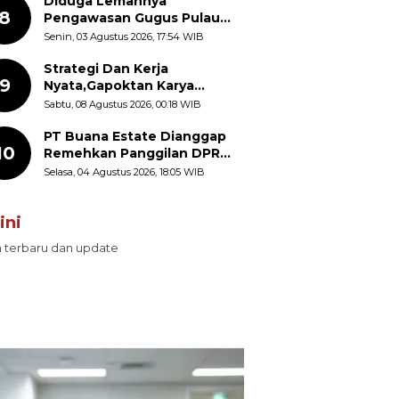
Diduga Lemahnya
8
Pengawasan Gugus Pulau
Provinsi Maluku Picu Dugaan
Senin, 03 Agustus 2026, 17:54 WIB
Pungli terhadap Nelayan
Bale-Bale di Perairan Pulau
Strategi Dan Kerja
9
Seira
Nyata,Gapoktan Karya
Makmur Genjot Produksi
Sabtu, 08 Agustus 2026, 00:18 WIB
Demi Swasembada Pangan
PT Buana Estate Dianggap
10
Remehkan Panggilan DPRD
Sumut
Selasa, 04 Agustus 2026, 18:05 WIB
ini
n terbaru dan update