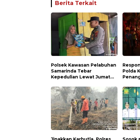
Berita Terkait
Polsek Kawasan Pelabuhan
Respon
Samarinda Tebar
Polda 
Kepedulian Lewat Jumat
Penang
Berbagi, Warga Sungai
Permuk
Dama Terima Bantuan
Sosial
Jinakkan Karhutla, Polres
Sosok