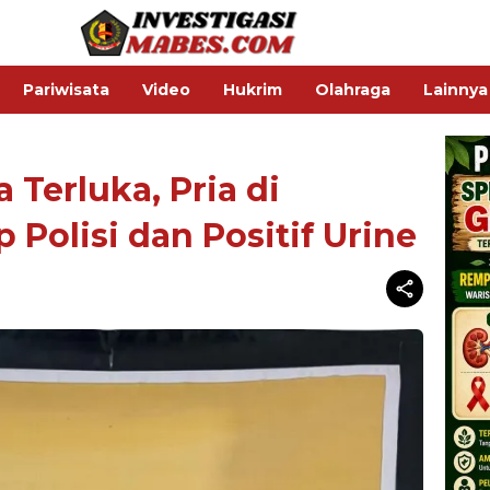
Pariwisata
Video
Hukrim
Olahraga
Lainnya
a Terluka, Pria di
Polisi dan Positif Urine