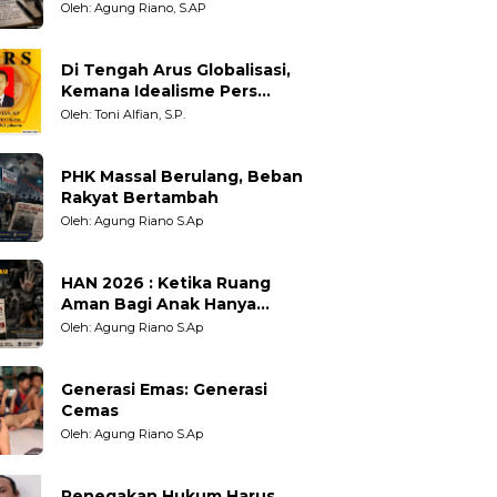
Adil untuk Wartawan,
Oleh: Agung Riano, S.AP
Pengamat dan LSM
Di Tengah Arus Globalisasi,
Kemana Idealisme Pers
Berpihak?
Oleh: Toni Alfian, S.P.
PHK Massal Berulang, Beban
Rakyat Bertambah
Oleh: Agung Riano S.Ap
HAN 2026 : Ketika Ruang
Aman Bagi Anak Hanya
Sebatas Angan
Oleh: Agung Riano S.Ap
Generasi Emas: Generasi
Cemas
Oleh: Agung Riano S.Ap
Penegakan Hukum Harus