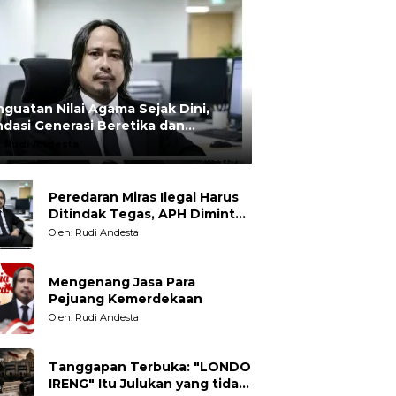
guatan Nilai Agama Sejak Dini,
dasi Generasi Beretika dan
rmoral
:
Rudi Andesta
Peredaran Miras Ilegal Harus
Ditindak Tegas, APH Diminta
Tegakkan Hukum Tanpa
Oleh: Rudi Andesta
Pandang Bulu
Mengenang Jasa Para
Pejuang Kemerdekaan
Oleh: Rudi Andesta
Tanggapan Terbuka: "LONDO
IRENG" Itu Julukan yang tidak