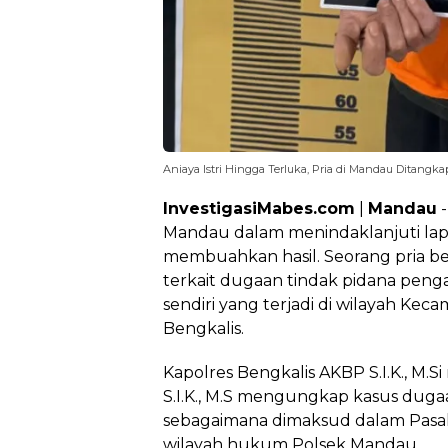
Aniaya Istri Hingga Terluka, Pria di Mandau Ditangkap
InvestigasiMabes.com
|
Mandau
-
Mandau dalam menindaklanjuti lap
membuahkan hasil. Seorang pria ber
terkait dugaan tindak pidana penga
sendiri yang terjadi di wilayah K
Bengkalis.
Kapolres Bengkalis AKBP S.I.K., M.
S.I.K., M.S mengungkap kasus duga
sebagaimana dimaksud dalam Pasal 
wilayah hukum Polsek Mandau.