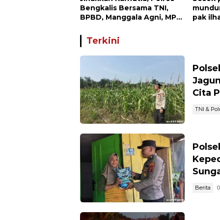
Bengkalis Bersama TNI,
mundur
BPBD, Manggala Agni, MPA
pak il
dan PT TKWL Berjibaku di
ST.MT,
Siak Kecil dan Mandau
dunia p
Terkini
Polse
Jagun
Cita 
TNI & Polr
Polse
Keped
Sunga
Berita
0