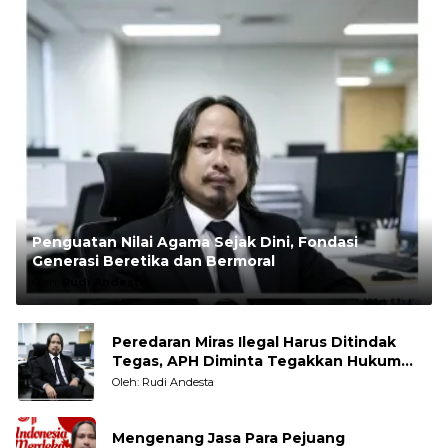
Penguatan Nilai Agama Sejak Dini, Fondasi
Generasi Beretika dan Bermoral
Oleh:
Rudi Andesta
Peredaran Miras Ilegal Harus Ditindak
Tegas, APH Diminta Tegakkan Hukum
Tanpa Pandang Bulu
Oleh: Rudi Andesta
Mengenang Jasa Para Pejuang