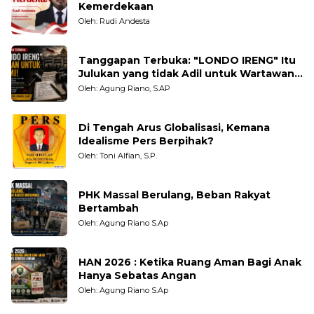
Kemerdekaan
Oleh: Rudi Andesta
Tanggapan Terbuka: "LONDO IRENG" Itu
Julukan yang tidak Adil untuk Wartawan,
Pengamat dan LSM
Oleh: Agung Riano, S.AP
Di Tengah Arus Globalisasi, Kemana
Idealisme Pers Berpihak?
Oleh: Toni Alfian, S.P.
PHK Massal Berulang, Beban Rakyat
Bertambah
Oleh: Agung Riano S.Ap
HAN 2026 : Ketika Ruang Aman Bagi Anak
Hanya Sebatas Angan
Oleh: Agung Riano S.Ap