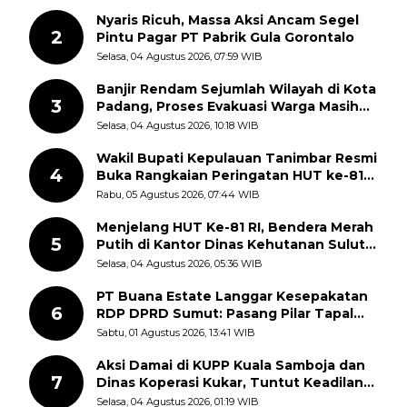
Nyaris Ricuh, Massa Aksi Ancam Segel
2
Pintu Pagar PT Pabrik Gula Gorontalo
Selasa, 04 Agustus 2026, 07:59 WIB
Banjir Rendam Sejumlah Wilayah di Kota
3
Padang, Proses Evakuasi Warga Masih
Berlangsung
Selasa, 04 Agustus 2026, 10:18 WIB
Wakil Bupati Kepulauan Tanimbar Resmi
4
Buka Rangkaian Peringatan HUT ke-81
Kemerdekaan RI, ASN Diajak Perkuat
Rabu, 05 Agustus 2026, 07:44 WIB
Semangat Nasionalisme
Menjelang HUT Ke-81 RI, Bendera Merah
5
Putih di Kantor Dinas Kehutanan Sulut
Disorot Warga
Selasa, 04 Agustus 2026, 05:36 WIB
PT Buana Estate Langgar Kesepakatan
6
RDP DPRD Sumut: Pasang Pilar Tapal
Batas Sepihak Tanpa Libatkan
Sabtu, 01 Agustus 2026, 13:41 WIB
Masyarakat
Aksi Damai di KUPP Kuala Samboja dan
7
Dinas Koperasi Kukar, Tuntut Keadilan
dan Kesempatan Kerja yang Adil
Selasa, 04 Agustus 2026, 01:19 WIB