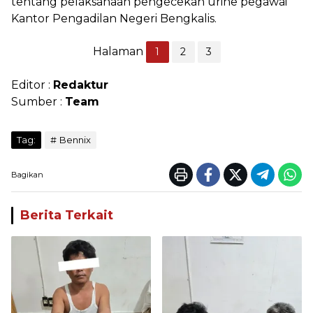
tentang pelaksanaan pengecekan urine pegawai
Kantor Pengadilan Negeri Bengkalis.
Halaman
1
2
3
Editor :
Redaktur
Sumber :
Team
Tag:
Bennix
Bagikan
Berita Terkait