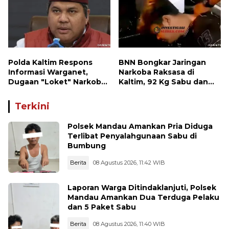
Polda Kaltim Respons
BNN Bongkar Jaringan
Informasi Warganet,
Narkoba Raksasa di
Dugaan "Loket" Narkoba
Kaltim, 92 Kg Sabu dan
di Waru PPU Jadi
1.000 Cartridge Vape
Perhatian
Etomidate Disita
Terkini
Polsek Mandau Amankan Pria Diduga
Terlibat Penyalahgunaan Sabu di
Bumbung
Berita
08 Agustus 2026, 11:42 WIB
Laporan Warga Ditindaklanjuti, Polsek
Mandau Amankan Dua Terduga Pelaku
dan 5 Paket Sabu
Berita
08 Agustus 2026, 11:40 WIB