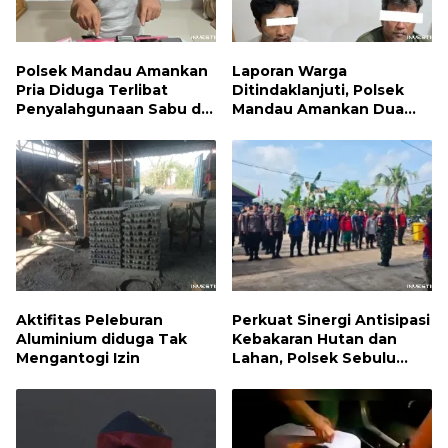
Polsek Mandau Amankan
Laporan Warga
Pria Diduga Terlibat
Ditindaklanjuti, Polsek
Penyalahgunaan Sabu di
Mandau Amankan Dua
Bumbung
Terduga Pelaku dan 5
Paket Sabu
Aktifitas Peleburan
Perkuat Sinergi Antisipasi
Aluminium diduga Tak
Kebakaran Hutan dan
Mengantogi Izin
Lahan, Polsek Sebulu
Hadiri Kegiatan Apel
Kesiapsiagaan Karhutla