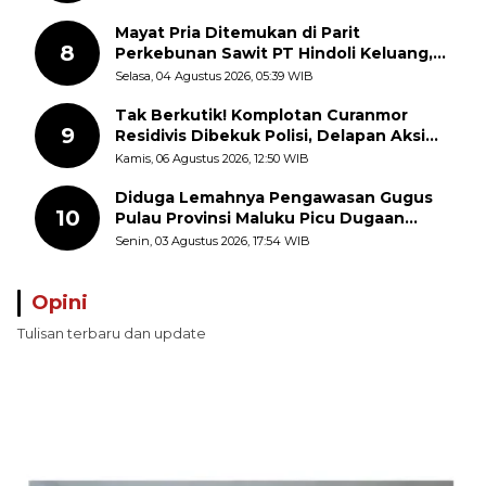
Mayat Pria Ditemukan di Parit
8
Perkebunan Sawit PT Hindoli Keluang,
Polisi Selidiki Penyebab Kematian
Selasa, 04 Agustus 2026, 05:39 WIB
Tak Berkutik! Komplotan Curanmor
9
Residivis Dibekuk Polisi, Delapan Aksi
Curanmor Di Candipuro Terungkap
Kamis, 06 Agustus 2026, 12:50 WIB
Diduga Lemahnya Pengawasan Gugus
10
Pulau Provinsi Maluku Picu Dugaan
Pungli terhadap Nelayan Bale-Bale di
Senin, 03 Agustus 2026, 17:54 WIB
Perairan Pulau Seira
Opini
Tulisan terbaru dan update