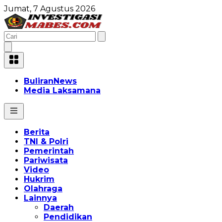
Jumat, 7 Agustus 2026
BuliranNews
Media Laksamana
Berita
TNI & Polri
Pemerintah
Pariwisata
Video
Hukrim
Olahraga
Lainnya
Daerah
Pendidikan