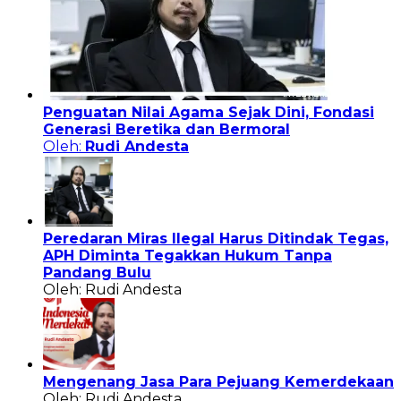
Penguatan Nilai Agama Sejak Dini, Fondasi
Generasi Beretika dan Bermoral
Oleh:
Rudi Andesta
Peredaran Miras Ilegal Harus Ditindak Tegas,
APH Diminta Tegakkan Hukum Tanpa
Pandang Bulu
Oleh: Rudi Andesta
Mengenang Jasa Para Pejuang Kemerdekaan
Oleh: Rudi Andesta