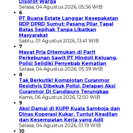
Disorot Warga
Selasa, 04 Agustus 2026, 05:36 WIB
6
PT Buana Estate Langgar Kesepakatan
RDP DPRD Sumut: Pasang Pilar Tapal
Batas Sepihak Tanpa Libatkan
Masyarakat
Sabtu, 01 Agustus 2026, 13:41 WIB
7
Mayat Pria Ditemukan di Parit
Perkebunan Sawit PT Hindoli Keluang,
Polisi Selidiki Penyebab Kematian
Selasa, 04 Agustus 2026, 05:39 WIB
8
Tak Berkutik! Komplotan Curanmor
Residivis Dibekuk Polisi, Delapan Aksi
Curanmor Di Candipuro Terungkap
Kamis, 06 Agustus 2026, 12:50 WIB
9
Aksi Damai di KUPP Kuala Samboja dan
Dinas Koperasi Kukar, Tuntut Keadilan
dan Kesempatan Kerja yang Adil
Selasa, 04 Agustus 2026, 01:19 WIB
10