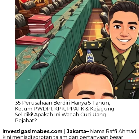
35 Perusahaan Berdiri Hanya 5 Tahun,
Ketum PWDPI: KPK, PPATK & Kejagung
Selidiki! Apakah Ini Wadah Cuci Uang
Pejabat?
Investigasimabes.com
|
Jakarta–
Nama Raffi Ahmad
kini menjadi sorotan tajam dan pertanyaan besar