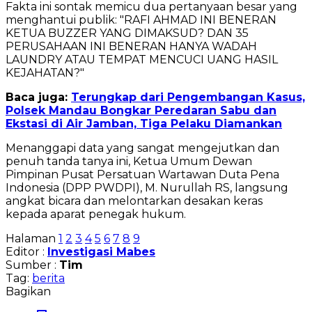
Fakta ini sontak memicu dua pertanyaan besar yang
menghantui publik: "RAFI AHMAD INI BENERAN
KETUA BUZZER YANG DIMAKSUD? DAN 35
PERUSAHAAN INI BENERAN HANYA WADAH
LAUNDRY ATAU TEMPAT MENCUCI UANG HASIL
KEJAHATAN?"
Baca juga:
Terungkap dari Pengembangan Kasus,
Polsek Mandau Bongkar Peredaran Sabu dan
Ekstasi di Air Jamban, Tiga Pelaku Diamankan
Menanggapi data yang sangat mengejutkan dan
penuh tanda tanya ini, Ketua Umum Dewan
Pimpinan Pusat Persatuan Wartawan Duta Pena
Indonesia (DPP PWDPI), M. Nurullah RS, langsung
angkat bicara dan melontarkan desakan keras
kepada aparat penegak hukum.
Halaman
1
2
3
4
5
6
7
8
9
Editor :
Investigasi Mabes
Sumber :
Tim
Tag:
berita
Bagikan