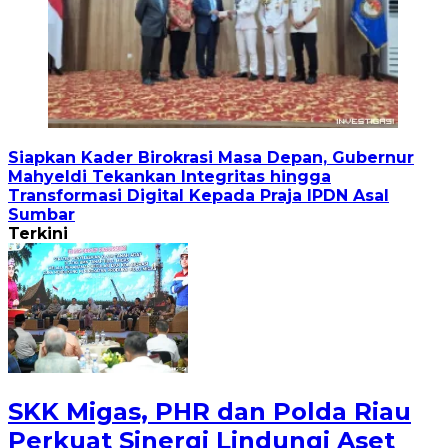
Siapkan Kader Birokrasi Masa Depan, Gubernur
Mahyeldi Tekankan Integritas hingga
Transformasi Digital Kepada Praja IPDN Asal
Sumbar
Terkini
SKK Migas, PHR dan Polda Riau
Perkuat Sinergi Lindungi Aset