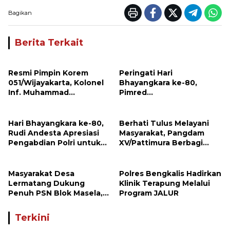
Bagikan
Berita Terkait
Resmi Pimpin Korem
Peringati Hari
051/Wijayakarta, Kolonel
Bhayangkara ke-80,
Inf. Muhammad
Pimred
Benrieyadin Sjafrie
Investigasimabes.com
Emban Amanah Baru
Rudi Andesta Sampaikan
Apresiasi dan Ucapan
Hari Bhayangkara ke-80,
Berhati Tulus Melayani
Selamat kepada Kapolres
Rudi Andesta Apresiasi
Masyarakat, Pangdam
Sijunjung
Pengabdian Polri untuk
XV/Pattimura Berbagi
Bangsa
Kasih Bersama Pedagang
Kue di Desa Lermatang
Masyarakat Desa
Polres Bengkalis Hadirkan
Lermatang Dukung
Klinik Terapung Melalui
Penuh PSN Blok Masela,
Program JALUR
Harapkan Pangdam
XV/Pattimura Terus Hadir
Terkini
di Tengah Rakyat