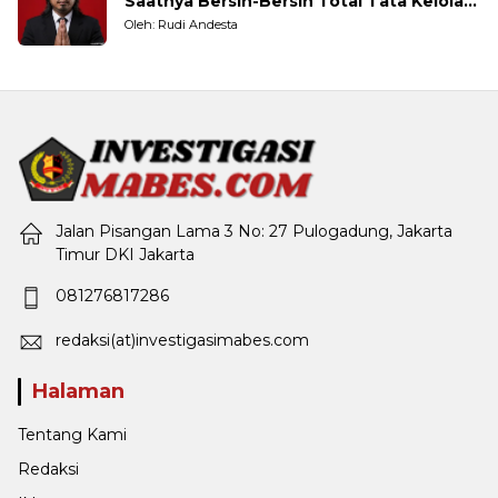
Saatnya Bersih-Bersih Total Tata Kelola
Pemerintahan
Oleh: Rudi Andesta
Jalan Pisangan Lama 3 No: 27 Pulogadung, Jakarta
Timur DKI Jakarta
081276817286
redaksi(at)investigasimabes.com
Halaman
Tentang Kami
Redaksi