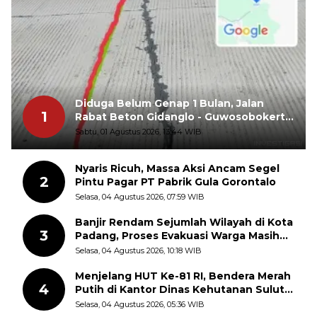
Diduga Belum Genap 1 Bulan, Jalan
1
Rabat Beton Gidanglo - Guwosobokerto
Sudah Pecah
Sabtu, 01 Agustus 2026, 13:44 WIB
Nyaris Ricuh, Massa Aksi Ancam Segel
2
Pintu Pagar PT Pabrik Gula Gorontalo
Selasa, 04 Agustus 2026, 07:59 WIB
Banjir Rendam Sejumlah Wilayah di Kota
3
Padang, Proses Evakuasi Warga Masih
Berlangsung
Selasa, 04 Agustus 2026, 10:18 WIB
Menjelang HUT Ke-81 RI, Bendera Merah
4
Putih di Kantor Dinas Kehutanan Sulut
Disorot Warga
Selasa, 04 Agustus 2026, 05:36 WIB