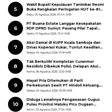
Wakil Bupati Kepulauan Tanimbar Resmi
5
Buka Rangkaian Peringatan HUT ke-81
Kemerdekaan RI, ASN Diajak Perkuat
Rabu, 05 Agustus 2026, 07:44 WIB
Semangat Nasionalisme
PT Buana Estate Langgar Kesepakatan
6
RDP DPRD Sumut: Pasang Pilar Tapal
Batas Sepihak Tanpa Libatkan
Sabtu, 01 Agustus 2026, 13:41 WIB
Masyarakat
Aksi Damai di KUPP Kuala Samboja dan
7
Dinas Koperasi Kukar, Tuntut Keadilan
dan Kesempatan Kerja yang Adil
Selasa, 04 Agustus 2026, 01:19 WIB
Tak Berkutik! Komplotan Curanmor
8
Residivis Dibekuk Polisi, Delapan Aksi
Curanmor Di Candipuro Terungkap
Kamis, 06 Agustus 2026, 12:50 WIB
Mayat Pria Ditemukan di Parit
9
Perkebunan Sawit PT Hindoli Keluang,
Polisi Selidiki Penyebab Kematian
Selasa, 04 Agustus 2026, 05:39 WIB
Diduga Lemahnya Pengawasan Gugus
10
Pulau Provinsi Maluku Picu Dugaan
Pungli terhadap Nelayan Bale-Bale di
Senin, 03 Agustus 2026, 17:54 WIB