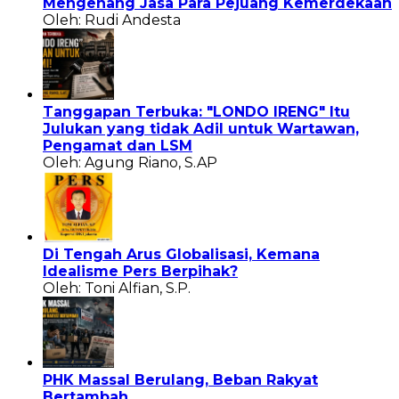
Mengenang Jasa Para Pejuang Kemerdekaan
Oleh: Rudi Andesta
Tanggapan Terbuka: "LONDO IRENG" Itu
Julukan yang tidak Adil untuk Wartawan,
Pengamat dan LSM
Oleh: Agung Riano, S.AP
Di Tengah Arus Globalisasi, Kemana
Idealisme Pers Berpihak?
Oleh: Toni Alfian, S.P.
PHK Massal Berulang, Beban Rakyat
Bertambah