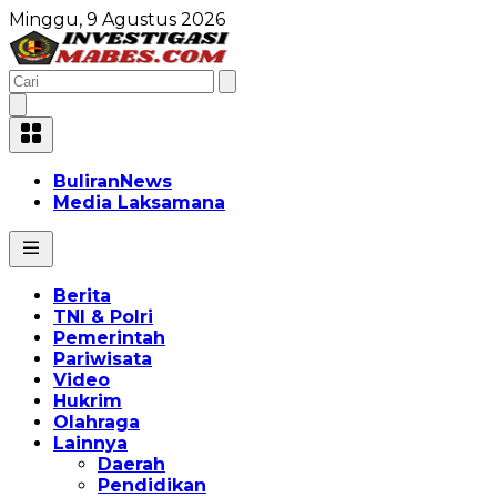
Minggu, 9 Agustus 2026
BuliranNews
Media Laksamana
Berita
TNI & Polri
Pemerintah
Pariwisata
Video
Hukrim
Olahraga
Lainnya
Daerah
Pendidikan