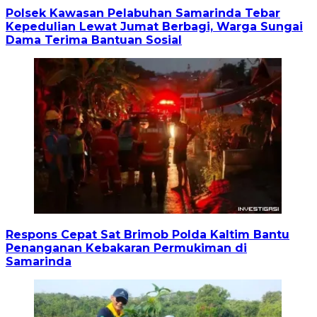
Polsek Kawasan Pelabuhan Samarinda Tebar
Kepedulian Lewat Jumat Berbagi, Warga Sungai
Dama Terima Bantuan Sosial
Respons Cepat Sat Brimob Polda Kaltim Bantu
Penanganan Kebakaran Permukiman di
Samarinda