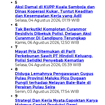
5
Aksi Damai di KUPP Kuala Samboja dan
Dinas Koperasi Kukar, Tuntut Keadilan
dan Kesempatan Kerja yang Adil
Selasa, 04 Agustus 2026, 01:19 WIB
6
Tak Berkutik! Komplotan Curanmor
Residivis Dibekuk Polisi, Delapan Aksi
Curanmor Di Candipuro Terungkap
Kamis, 06 Agustus 2026, 12:50 WIB
7
Mayat Pria Ditemukan di Parit
Perkebunan Sawit PT Hindoli Keluang,
Polisi Selidiki Penyebab Kematian
Selasa, 04 Agustus 2026, 05:39 WIB
8
Diduga Lemahnya Pengawasan Gugus
Pulau Provinsi Maluku Picu Dugaan
Pungli terhadap Nelayan Bale-Bale di
Perairan Pulau Seira
Senin, 03 Agustus 2026, 17:54 WIB
9
Strategi Dan Kerja Nyata,Gapoktan Karya
Makmur Genjot Produksi Demi