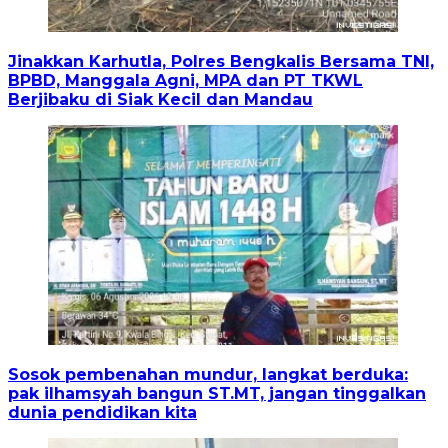
Jinakkan Karhutla, Polres Bengkalis Bersama TNI,
BPBD, Manggala Agni, MPA dan PT TKWL
Berjibaku di Siak Kecil dan Mandau
Sosok pembenahan mundur, langkat berduka:
pak ilhamsyah bangun ST.MT, jangan tinggalkan
dunia pendidikan kita