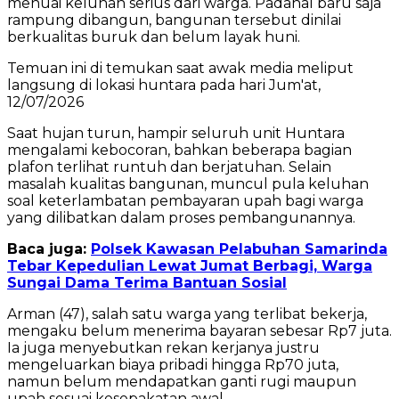
menuai keluhan serius dari warga. Padahal baru saja
rampung dibangun, bangunan tersebut dinilai
berkualitas buruk dan belum layak huni.
Temuan ini di temukan saat awak media meliput
langsung di lokasi huntara pada hari Jum'at,
12/07/2026
Saat hujan turun, hampir seluruh unit Huntara
mengalami kebocoran, bahkan beberapa bagian
plafon terlihat runtuh dan berjatuhan. Selain
masalah kualitas bangunan, muncul pula keluhan
soal keterlambatan pembayaran upah bagi warga
yang dilibatkan dalam proses pembangunannya.
Baca juga:
Polsek Kawasan Pelabuhan Samarinda
Tebar Kepedulian Lewat Jumat Berbagi, Warga
Sungai Dama Terima Bantuan Sosial
Arman (47), salah satu warga yang terlibat bekerja,
mengaku belum menerima bayaran sebesar Rp7 juta.
Ia juga menyebutkan rekan kerjanya justru
mengeluarkan biaya pribadi hingga Rp70 juta,
namun belum mendapatkan ganti rugi maupun
upah sesuai kesepakatan awal.