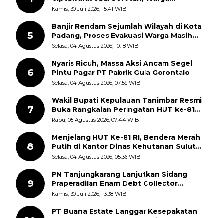
Keluhkan Fasilitas Terbengkalai dan
Kamis, 30 Juli 2026, 15:41 WIB
Dugaan Pungutan
Banjir Rendam Sejumlah Wilayah di Kota
5
Padang, Proses Evakuasi Warga Masih
Berlangsung
Selasa, 04 Agustus 2026, 10:18 WIB
Nyaris Ricuh, Massa Aksi Ancam Segel
6
Pintu Pagar PT Pabrik Gula Gorontalo
Selasa, 04 Agustus 2026, 07:59 WIB
Wakil Bupati Kepulauan Tanimbar Resmi
7
Buka Rangkaian Peringatan HUT ke-81
Kemerdekaan RI, ASN Diajak Perkuat
Rabu, 05 Agustus 2026, 07:44 WIB
Semangat Nasionalisme
Menjelang HUT Ke-81 RI, Bendera Merah
8
Putih di Kantor Dinas Kehutanan Sulut
Disorot Warga
Selasa, 04 Agustus 2026, 05:36 WIB
PN Tanjungkarang Lanjutkan Sidang
9
Praperadilan Enam Debt Collector
dengan Pemeriksaan Saksi
Kamis, 30 Juli 2026, 13:38 WIB
PT Buana Estate Langgar Kesepakatan