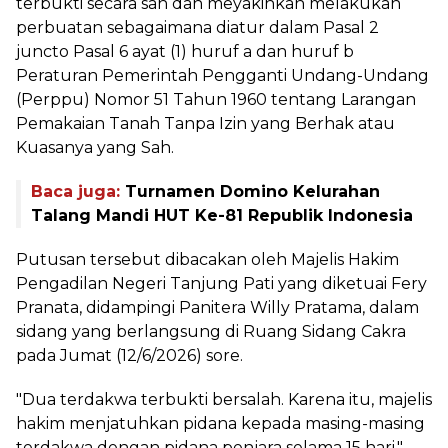
terbukti secara sah dan meyakinkan melakukan
perbuatan sebagaimana diatur dalam Pasal 2
juncto Pasal 6 ayat (1) huruf a dan huruf b
Peraturan Pemerintah Pengganti Undang-Undang
(Perppu) Nomor 51 Tahun 1960 tentang Larangan
Pemakaian Tanah Tanpa Izin yang Berhak atau
Kuasanya yang Sah.
Baca juga:
Turnamen Domino Kelurahan
Talang Mandi HUT Ke-81 Republik Indonesia
Putusan tersebut dibacakan oleh Majelis Hakim
Pengadilan Negeri Tanjung Pati yang diketuai Fery
Pranata, didampingi Panitera Willy Pratama, dalam
sidang yang berlangsung di Ruang Sidang Cakra
pada Jumat (12/6/2026) sore.
"Dua terdakwa terbukti bersalah. Karena itu, majelis
hakim menjatuhkan pidana kepada masing-masing
terdakwa dengan pidana penjara selama 15 hari,"