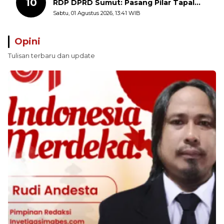
10
RDP DPRD Sumut: Pasang Pilar Tapal
Batas Sepihak Tanpa Libatkan
Sabtu, 01 Agustus 2026, 13:41 WIB
Masyarakat
Opini
Tulisan terbaru dan update