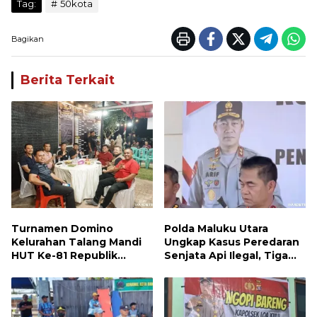
Tag:
50kota
Bagikan
Berita Terkait
Turnamen Domino
Polda Maluku Utara
Kelurahan Talang Mandi
Ungkap Kasus Peredaran
HUT Ke-81 Republik
Senjata Api Ilegal, Tiga
Indonesia
Tersangka Diamankan