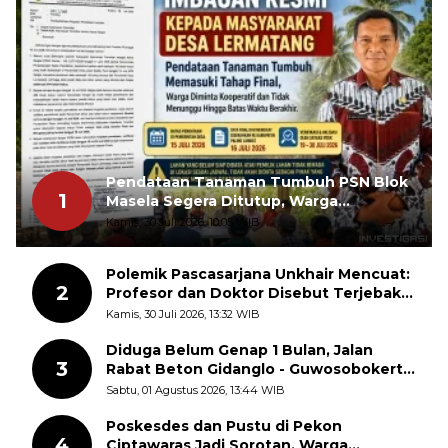
Pendataan Tanaman Tumbuh PSN Blok
1
Masela Segera Ditutup, Warga
Lermatang Diminta Tidak Menunda
Kamis, 30 Juli 2026, 10:05 WIB
Polemik Pascasarjana Unkhair Mencuat:
2
Profesor dan Doktor Disebut Terjebak
dalam Rutinitas Akademik Akhir Pekan
Kamis, 30 Juli 2026, 13:32 WIB
Diduga Belum Genap 1 Bulan, Jalan
3
Rabat Beton Gidanglo - Guwosobokerto
Sudah Pecah
Sabtu, 01 Agustus 2026, 13:44 WIB
Poskesdes dan Pustu di Pekon
4
Ciptawaras Jadi Sorotan, Warga