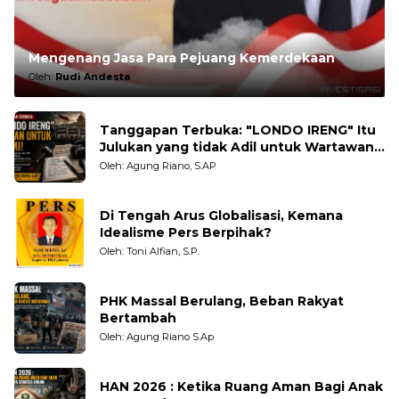
Mengenang Jasa Para Pejuang Kemerdekaan
Oleh:
Rudi Andesta
Tanggapan Terbuka: "LONDO IRENG" Itu
Julukan yang tidak Adil untuk Wartawan,
Pengamat dan LSM
Oleh: Agung Riano, S.AP
Di Tengah Arus Globalisasi, Kemana
Idealisme Pers Berpihak?
Oleh: Toni Alfian, S.P.
PHK Massal Berulang, Beban Rakyat
Bertambah
Oleh: Agung Riano S.Ap
HAN 2026 : Ketika Ruang Aman Bagi Anak