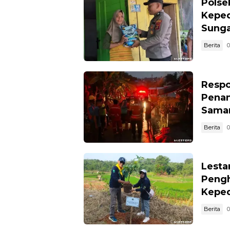
Polse
Keped
Sunga
Berita
0
Respo
Penan
Sama
Berita
0
Lesta
Pengh
Keped
Berita
0