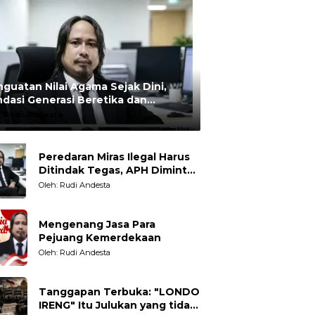
guatan Nilai Agama Sejak Dini,
dasi Generasi Beretika dan
rmoral
:
Rudi Andesta
Peredaran Miras Ilegal Harus
Ditindak Tegas, APH Diminta
Tegakkan Hukum Tanpa
Oleh: Rudi Andesta
Pandang Bulu
Mengenang Jasa Para
Pejuang Kemerdekaan
Oleh: Rudi Andesta
Tanggapan Terbuka: "LONDO
IRENG" Itu Julukan yang tidak