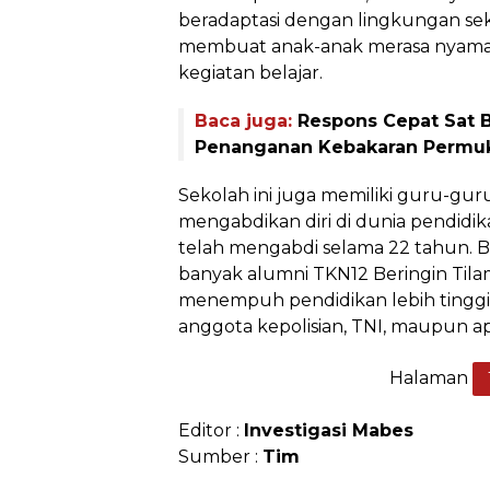
beradaptasi dengan lingkungan sek
membuat anak-anak merasa nyaman
kegiatan belajar.
Baca juga:
Respons Cepat Sat 
Penanganan Kebakaran Permuk
Sekolah ini juga memiliki guru-gur
mengabdikan diri di dunia pendidi
telah mengabdi selama 22 tahun. Be
banyak alumni TKN12 Beringin Tilam
menempuh pendidikan lebih tinggi 
anggota kepolisian, TNI, maupun apa
Halaman
Editor :
Investigasi Mabes
Sumber :
Tim