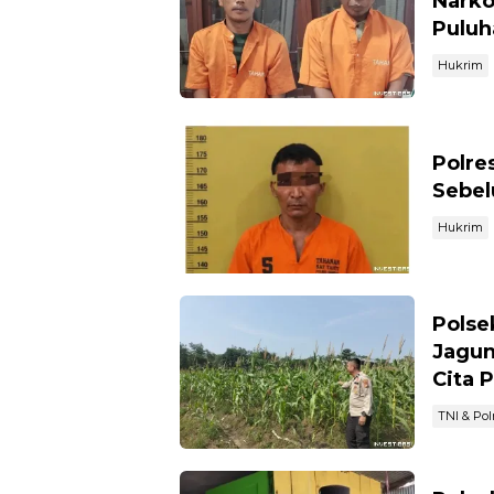
Narko
Puluh
Hukrim
Polre
Sebel
Hukrim
Polse
Jagun
Cita 
TNI & Polr