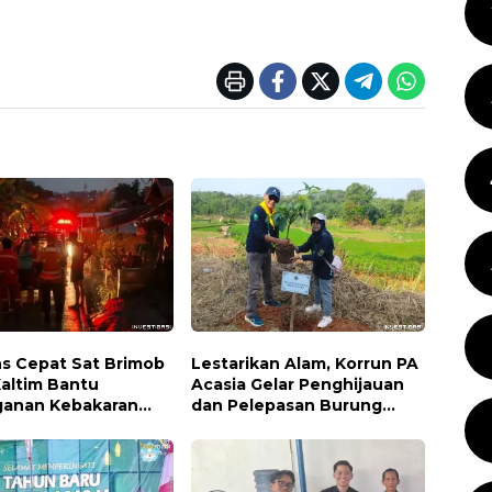
s Cepat Sat Brimob
Lestarikan Alam, Korrun PA
Kaltim Bantu
Acasia Gelar Penghijauan
anan Kebakaran
dan Pelepasan Burung
iman di Samarinda
Wujudkan Kepedulian
Lingkungan