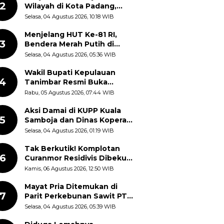
2
Wilayah di Kota Padang,
Proses Evakuasi Warga
Selasa, 04 Agustus 2026, 10:18 WIB
Masih Berlangsung
Menjelang HUT Ke-81 RI,
3
Bendera Merah Putih di
Kantor Dinas Kehutanan
Selasa, 04 Agustus 2026, 05:36 WIB
Sulut Disorot Warga
Wakil Bupati Kepulauan
4
Tanimbar Resmi Buka
Rangkaian Peringatan HUT
Rabu, 05 Agustus 2026, 07:44 WIB
ke-81 Kemerdekaan RI, ASN
Diajak Perkuat Semangat
Aksi Damai di KUPP Kuala
5
Nasionalisme
Samboja dan Dinas Koperasi
Kukar, Tuntut Keadilan dan
Selasa, 04 Agustus 2026, 01:19 WIB
Kesempatan Kerja yang Adil
Tak Berkutik! Komplotan
6
Curanmor Residivis Dibekuk
Polisi, Delapan Aksi
Kamis, 06 Agustus 2026, 12:50 WIB
Curanmor Di Candipuro
Terungkap
Mayat Pria Ditemukan di
7
Parit Perkebunan Sawit PT
Hindoli Keluang, Polisi
Selasa, 04 Agustus 2026, 05:39 WIB
Selidiki Penyebab Kematian