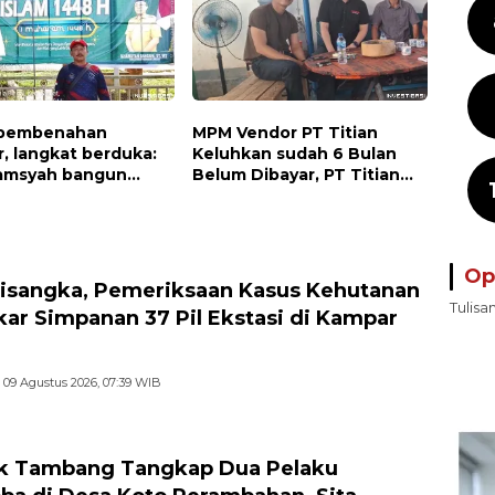
 pembenahan
MPM Vendor PT Titian
, langkat berduka:
Keluhkan sudah 6 Bulan
hamsyah bangun
Belum Dibayar, PT Titian
 jangan tinggalkan
beralasan Invoice Belum di
endidikan kita
Bayar Pertamina
Op
isangka, Pemeriksaan Kasus Kehutanan
Tulisa
ar Simpanan 37 Pil Ekstasi di Kampar
09 Agustus 2026, 07:39 WIB
k Tambang Tangkap Dua Pelaku