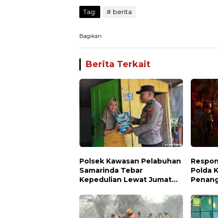
Tag:
berita
Bagikan
Berita Terkait
Polsek Kawasan Pelabuhan
Respon
Samarinda Tebar
Polda 
Kepedulian Lewat Jumat
Penang
Berbagi, Warga Sungai
Permuk
Dama Terima Bantuan
Sosial