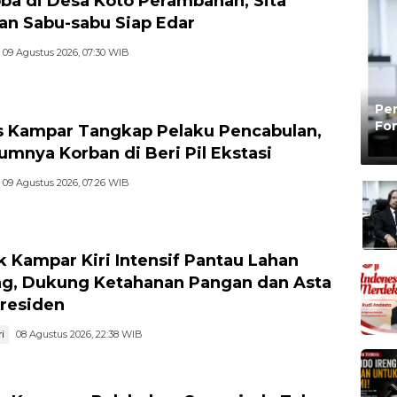
ba di Desa Koto Perambahan, Sita
an Sabu-sabu Siap Edar
09 Agustus 2026, 07:30 WIB
Pen
Fon
s Kampar Tangkap Pelaku Pencabulan,
Be
Oleh
umnya Korban di Beri Pil Ekstasi
09 Agustus 2026, 07:26 WIB
k Kampar Kiri Intensif Pantau Lahan
g, Dukung Ketahanan Pangan dan Asta
Presiden
i
08 Agustus 2026, 22:38 WIB