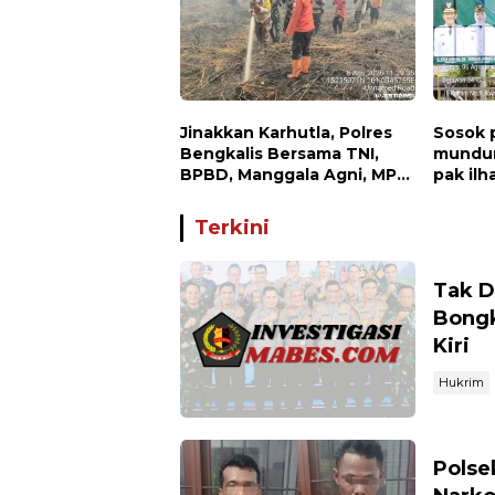
Jinakkan Karhutla, Polres
Sosok
Bengkalis Bersama TNI,
mundur
BPBD, Manggala Agni, MPA
pak il
dan PT TKWL Berjibaku di
ST.MT,
Siak Kecil dan Mandau
dunia p
Terkini
Tak D
Bongk
Kiri
Hukrim
Polse