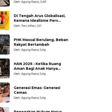
Adil untuk Wartawan,
Oleh: Agung Riano, S.AP
Pengamat dan LSM
Di Tengah Arus Globalisasi,
Kemana Idealisme Pers
Berpihak?
Oleh: Toni Alfian, S.P.
PHK Massal Berulang, Beban
Rakyat Bertambah
Oleh: Agung Riano S.Ap
HAN 2026 : Ketika Ruang
Aman Bagi Anak Hanya
Sebatas Angan
Oleh: Agung Riano S.Ap
Generasi Emas: Generasi
Cemas
Oleh: Agung Riano S.Ap
Penegakan Hukum Harus