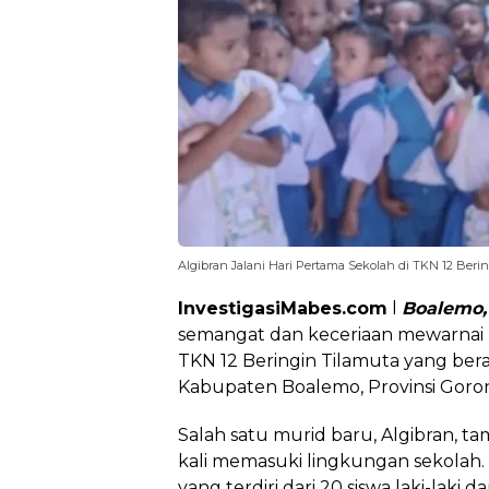
Algibran Jalani Hari Pertama Sekolah di TKN 12 Beri
InvestigasiMabes.com
l
Boalemo,
semangat dan keceriaan mewarnai 
TKN 12 Beringin Tilamuta yang ber
Kabupaten Boalemo, Provinsi Goron
Salah satu murid baru, Algibran, t
kali memasuki lingkungan sekolah. D
yang terdiri dari 20 siswa laki-laki