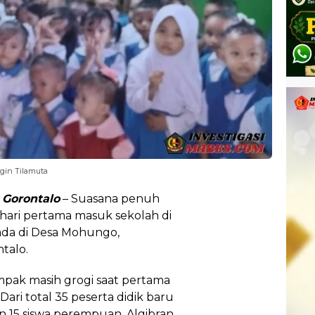
ngin Tilamuta
Gorontalo
– Suasana penuh
hari pertama masuk sekolah di
ada di Desa Mohungo,
talo.
ampak masih grogi saat pertama
ari total 35 peserta didik baru
 dan 15 siswa perempuan, Algibran