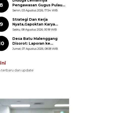
Diduga Lemahnya
8
Pengawasan Gugus Pulau
Provinsi Maluku Picu Dugaan
Senin, 03 Agustus 2026, 17:54 WIB
Pungli terhadap Nelayan
Bale-Bale di Perairan Pulau
Strategi Dan Kerja
9
Seira
Nyata,Gapoktan Karya
Makmur Genjot Produksi
Sabtu, 08 Agustus 2026, 00:18 WIB
Demi Swasembada Pangan
Desa Batu Malenggang
10
Disorot: Laporan ke
Kemendes Ada, Keterangan
Jumat, 07 Agustus 2026, 08:08 WIB
ke LSM GMAS Berbeda
ini
n terbaru dan update