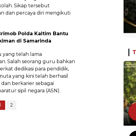
olah. Sikap tersebut
 dan percaya diri mengikuti
Brimob Polda Kaltim Bantu
iman di Samarinda
T
u yang telah lama
kan. Salah seorang guru bahkan
rkat dedikasi para pendidik,
uta yang kini telah berhasil
dan berkarier sebagai
ratur sipil negara (ASN).
1
2