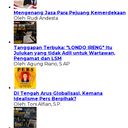
Mengenang Jasa Para Pejuang Kemerdekaan
Oleh: Rudi Andesta
Tanggapan Terbuka: "LONDO IRENG" Itu
Julukan yang tidak Adil untuk Wartawan,
Pengamat dan LSM
Oleh: Agung Riano, S.AP
Di Tengah Arus Globalisasi, Kemana
Idealisme Pers Berpihak?
Oleh: Toni Alfian, S.P.