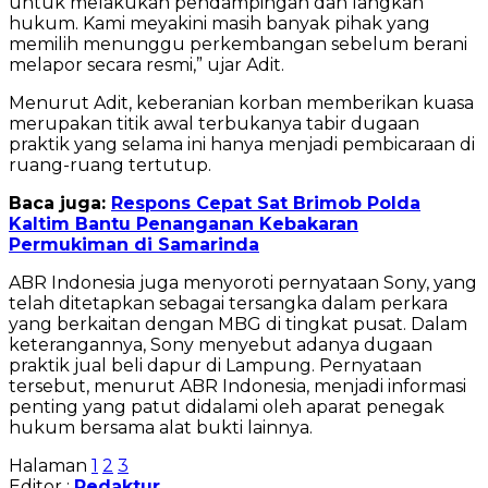
untuk melakukan pendampingan dan langkah
hukum. Kami meyakini masih banyak pihak yang
memilih menunggu perkembangan sebelum berani
melapor secara resmi,” ujar Adit.
Menurut Adit, keberanian korban memberikan kuasa
merupakan titik awal terbukanya tabir dugaan
praktik yang selama ini hanya menjadi pembicaraan di
ruang-ruang tertutup.
Baca juga:
Respons Cepat Sat Brimob Polda
Kaltim Bantu Penanganan Kebakaran
Permukiman di Samarinda
ABR Indonesia juga menyoroti pernyataan Sony, yang
telah ditetapkan sebagai tersangka dalam perkara
yang berkaitan dengan MBG di tingkat pusat. Dalam
keterangannya, Sony menyebut adanya dugaan
praktik jual beli dapur di Lampung. Pernyataan
tersebut, menurut ABR Indonesia, menjadi informasi
penting yang patut didalami oleh aparat penegak
hukum bersama alat bukti lainnya.
Halaman
1
2
3
Editor :
Redaktur