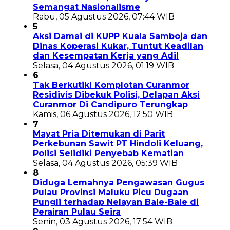
Semangat Nasionalisme
Rabu, 05 Agustus 2026, 07:44 WIB
5
Aksi Damai di KUPP Kuala Samboja dan
Dinas Koperasi Kukar, Tuntut Keadilan
dan Kesempatan Kerja yang Adil
Selasa, 04 Agustus 2026, 01:19 WIB
6
Tak Berkutik! Komplotan Curanmor
Residivis Dibekuk Polisi, Delapan Aksi
Curanmor Di Candipuro Terungkap
Kamis, 06 Agustus 2026, 12:50 WIB
7
Mayat Pria Ditemukan di Parit
Perkebunan Sawit PT Hindoli Keluang,
Polisi Selidiki Penyebab Kematian
Selasa, 04 Agustus 2026, 05:39 WIB
8
Diduga Lemahnya Pengawasan Gugus
Pulau Provinsi Maluku Picu Dugaan
Pungli terhadap Nelayan Bale-Bale di
Perairan Pulau Seira
Senin, 03 Agustus 2026, 17:54 WIB