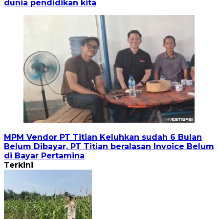
dunia pendidikan kita
MPM Vendor PT Titian Keluhkan sudah 6 Bulan
Belum Dibayar, PT Titian beralasan Invoice Belum
di Bayar Pertamina
Terkini