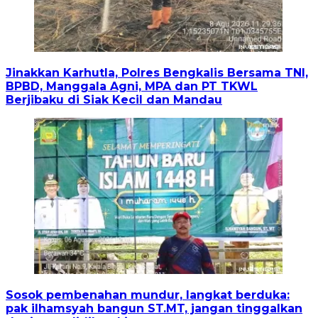
Jinakkan Karhutla, Polres Bengkalis Bersama TNI,
BPBD, Manggala Agni, MPA dan PT TKWL
Berjibaku di Siak Kecil dan Mandau
Sosok pembenahan mundur, langkat berduka:
pak ilhamsyah bangun ST.MT, jangan tinggalkan