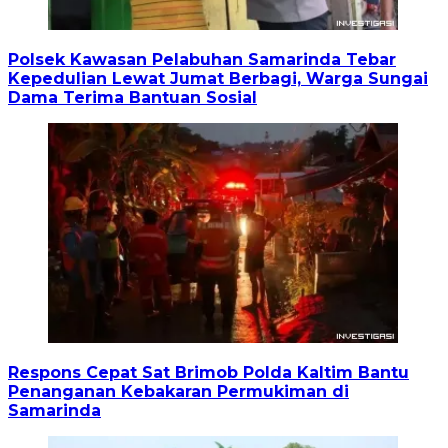
Polsek Kawasan Pelabuhan Samarinda Tebar
Kepedulian Lewat Jumat Berbagi, Warga Sungai
Dama Terima Bantuan Sosial
Respons Cepat Sat Brimob Polda Kaltim Bantu
Penanganan Kebakaran Permukiman di
Samarinda