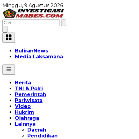
Minggu, 9 Agustus 2026
BuliranNews
Media Laksamana
Berita
TNI & Polri
Pemerintah
Pariwisata
Video
Hukrim
Olahraga
Lainnya
Daerah
Pendidikan