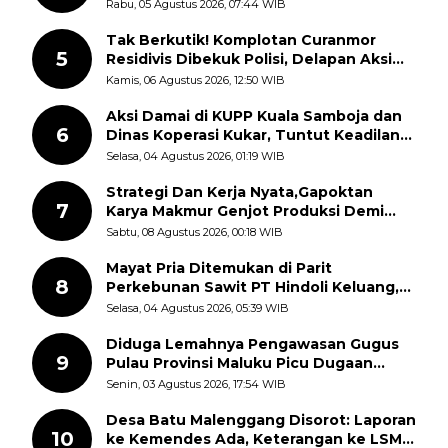
Kemerdekaan RI, ASN Diajak Perkuat
Rabu, 05 Agustus 2026, 07:44 WIB
Semangat Nasionalisme
Tak Berkutik! Komplotan Curanmor
5
Residivis Dibekuk Polisi, Delapan Aksi
Curanmor Di Candipuro Terungkap
Kamis, 06 Agustus 2026, 12:50 WIB
Aksi Damai di KUPP Kuala Samboja dan
6
Dinas Koperasi Kukar, Tuntut Keadilan
dan Kesempatan Kerja yang Adil
Selasa, 04 Agustus 2026, 01:19 WIB
Strategi Dan Kerja Nyata,Gapoktan
7
Karya Makmur Genjot Produksi Demi
Swasembada Pangan
Sabtu, 08 Agustus 2026, 00:18 WIB
Mayat Pria Ditemukan di Parit
8
Perkebunan Sawit PT Hindoli Keluang,
Polisi Selidiki Penyebab Kematian
Selasa, 04 Agustus 2026, 05:39 WIB
Diduga Lemahnya Pengawasan Gugus
9
Pulau Provinsi Maluku Picu Dugaan
Pungli terhadap Nelayan Bale-Bale di
Senin, 03 Agustus 2026, 17:54 WIB
Perairan Pulau Seira
Desa Batu Malenggang Disorot: Laporan
10
ke Kemendes Ada, Keterangan ke LSM