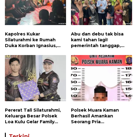
Kapolres Kukar
Abu dan debu tak bisa
Silaturahmi ke Rumah
kami tahan lagi!
Duka Korban Ignasius,
pemerintah tanggap,
Keluarga Percayakan
penyelesaian dijanjikan
Penanganan Kasus
Kepada Polisi
Pererat Tali Silaturahmi,
Polsek Muara Kaman
Keluarga Besar Polsek
Berhasil Amankan
Loa Kulu Gelar Family
Seorang Pria
Gathering Penuh
Penyalahguna Narkotika
Kehangatan
Jenis Sabu
Terkini