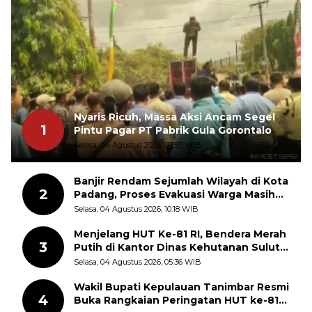
Nyaris Ricuh, Massa Aksi Ancam Segel
1
Pintu Pagar PT Pabrik Gula Gorontalo
Selasa, 04 Agustus 2026, 07:59 WIB
Banjir Rendam Sejumlah Wilayah di Kota
2
Padang, Proses Evakuasi Warga Masih
Berlangsung
Selasa, 04 Agustus 2026, 10:18 WIB
Menjelang HUT Ke-81 RI, Bendera Merah
3
Putih di Kantor Dinas Kehutanan Sulut
Disorot Warga
Selasa, 04 Agustus 2026, 05:36 WIB
Wakil Bupati Kepulauan Tanimbar Resmi
4
Buka Rangkaian Peringatan HUT ke-81