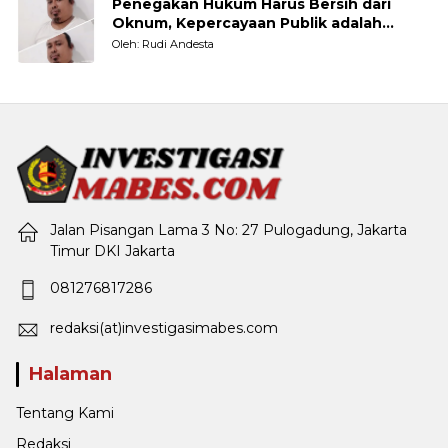
Penegakan Hukum Harus Bersih dari
Oknum, Kepercayaan Publik adalah
Taruhannya
Oleh: Rudi Andesta
Jalan Pisangan Lama 3 No: 27 Pulogadung, Jakarta
Timur DKI Jakarta
081276817286
redaksi(at)investigasimabes.com
Halaman
Tentang Kami
Redaksi