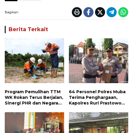
Bagikan
Berita Terkait
Program Pemulihan TTM
64 Personel Polres Muba
WK Rokan Terus Berjalan,
Terima Penghargaan,
Sinergi PHR dan Negara
Kapolres Ruri Prastowo
Dorong Pemulihan
Apresiasi Dedikasi dan
Lingkungan dan Manfaat
Prestasi Anggota
Ekonomi Daerah