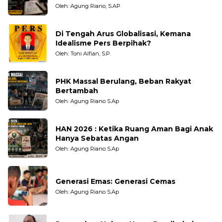
Pengamat dan LSM
Oleh: Agung Riano, S.AP
Di Tengah Arus Globalisasi, Kemana
Idealisme Pers Berpihak?
Oleh: Toni Alfian, S.P.
PHK Massal Berulang, Beban Rakyat
Bertambah
Oleh: Agung Riano S.Ap
HAN 2026 : Ketika Ruang Aman Bagi Anak
Hanya Sebatas Angan
Oleh: Agung Riano S.Ap
Generasi Emas: Generasi Cemas
Oleh: Agung Riano S.Ap