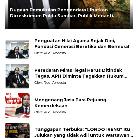
Dugaan Pemukulan Pengendara Libatkan
Dirreskrimum Polda Sumbar, Publik Menanti
Penegakan Hukum yang Transparan
Oleh:
Rudi Andesta
Penguatan Nilai Agama Sejak Dini,
Fondasi Generasi Beretika dan Bermoral
Oleh: Rudi Andesta
Peredaran Miras Ilegal Harus Ditindak
Tegas, APH Diminta Tegakkan Hukum
Tanpa Pandang Bulu
Oleh: Rudi Andesta
Mengenang Jasa Para Pejuang
Kemerdekaan
Oleh: Rudi Andesta
Tanggapan Terbuka: "LONDO IRENG" Itu
Julukan yang tidak Adil untuk Wartawan,