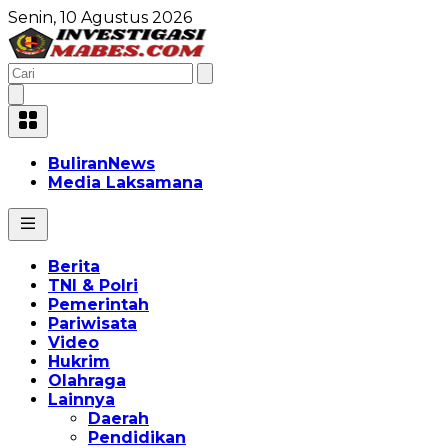
Senin, 10 Agustus 2026
BuliranNews
Media Laksamana
Berita
TNI & Polri
Pemerintah
Pariwisata
Video
Hukrim
Olahraga
Lainnya
Daerah
Pendidikan