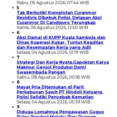
Rabu, 05 Agustus 2026, 07:44 WIB
5
Tak Berkutik! Komplotan Curanmor
Residivis Dibekuk Polisi, Delapan Aksi
Curanmor Di Candipuro Terungkap
Kamis, 06 Agustus 2026, 12:50 WIB
6
Aksi Damai di KUPP Kuala Samboja dan
Dinas Koperasi Kukar, Tuntut Keadilan
dan Kesempatan Kerja yang Adil
Selasa, 04 Agustus 2026, 01:19 WIB
7
Strategi Dan Kerja Nyata,Gapoktan Karya
Makmur Genjot Produksi Demi
Swasembada Pangan
Sabtu, 08 Agustus 2026, 00:18 WIB
8
Mayat Pria Ditemukan di Parit
Perkebunan Sawit PT Hindoli Keluang,
Polisi Selidiki Penyebab Kematian
Selasa, 04 Agustus 2026, 05:39 WIB
9
Diduga Lemahnya Pengawasan Gugus
Pulau Provinsi Maluku Picu Dugaan