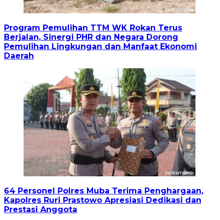
Program Pemulihan TTM WK Rokan Terus
Berjalan, Sinergi PHR dan Negara Dorong
Pemulihan Lingkungan dan Manfaat Ekonomi
Daerah
64 Personel Polres Muba Terima Penghargaan,
Kapolres Ruri Prastowo Apresiasi Dedikasi dan
Prestasi Anggota