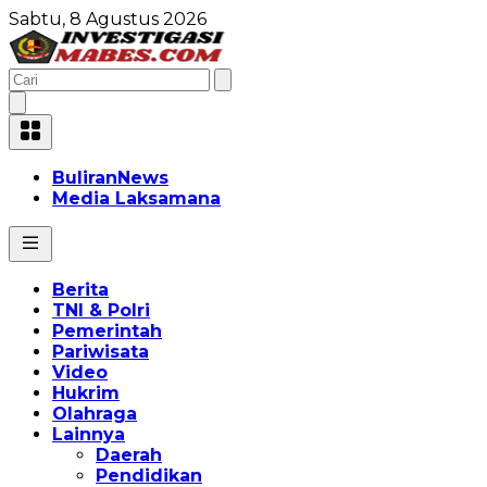
Sabtu, 8 Agustus 2026
BuliranNews
Media Laksamana
Berita
TNI & Polri
Pemerintah
Pariwisata
Video
Hukrim
Olahraga
Lainnya
Daerah
Pendidikan