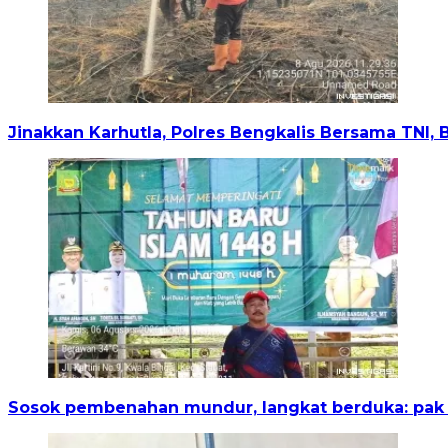
Jinakkan Karhutla, Polres Bengkalis Bersama TNI,
Sosok pembenahan mundur, langkat berduka: pak i