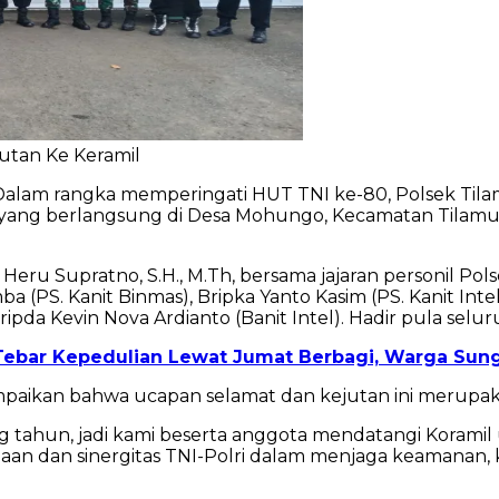
utan Ke Keramil
Dalam rangka memperingati HUT TNI ke-80, Polsek Til
an yang berlangsung di Desa Mohungo, Kecamatan Tilamu
 Heru Supratno, S.H., M.Th, bersama jajaran personil Polse
ba (PS. Kanit Binmas), Bripka Yanto Kasim (PS. Kanit Int
pda Kevin Nova Ardianto (Banit Intel). Hadir pula selur
ebar Kepedulian Lewat Jumat Berbagi, Warga Sung
paikan bahwa ucapan selamat dan kejutan ini merupakan
ng tahun, jadi kami beserta anggota mendatangi Korami
n dan sinergitas TNI-Polri dalam menjaga keamanan, ket