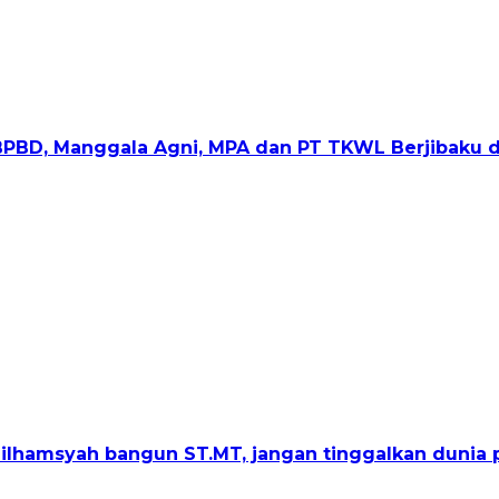
 BPBD, Manggala Agni, MPA dan PT TKWL Berjibaku d
lhamsyah bangun ST.MT, jangan tinggalkan dunia p