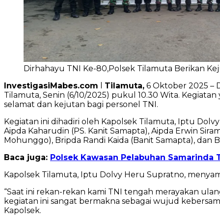
Dirhahayu TNI Ke-80,Polsek Tilamuta Berikan Kej
InvestigasiMabes.com
l
Tilamuta,
6 Oktober 2025 – 
Tilamuta, Senin (6/10/2025) pukul 10.30 Wita. Kegiat
selamat dan kejutan bagi personel TNI.
Kegiatan ini dihadiri oleh Kapolsek Tilamuta, Iptu Dolvy
Aipda Kaharudin (PS. Kanit Samapta), Aipda Erwin Siram
Mohunggo), Bripda Randi Kaida (Banit Samapta), dan Bri
Baca juga:
Polsek Kawasan Pelabuhan Samarinda T
Kapolsek Tilamuta, Iptu Dolvy Heru Supratno, menyam
“Saat ini rekan-rekan kami TNI tengah merayakan ula
kegiatan ini sangat bermakna sebagai wujud kebersamaa
Kapolsek.