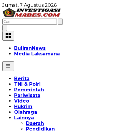
Jumat, 7 Agustus 2026
BuliranNews
Media Laksamana
Berita
TNI & Polri
Pemerintah
Pariwisata
Video
Hukrim
Olahraga
Lainnya
Daerah
Pendidikan