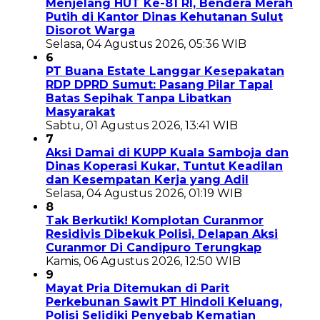
Menjelang HUT Ke-81 RI, Bendera Merah
Putih di Kantor Dinas Kehutanan Sulut
Disorot Warga
Selasa, 04 Agustus 2026, 05:36 WIB
6
PT Buana Estate Langgar Kesepakatan
RDP DPRD Sumut: Pasang Pilar Tapal
Batas Sepihak Tanpa Libatkan
Masyarakat
Sabtu, 01 Agustus 2026, 13:41 WIB
7
Aksi Damai di KUPP Kuala Samboja dan
Dinas Koperasi Kukar, Tuntut Keadilan
dan Kesempatan Kerja yang Adil
Selasa, 04 Agustus 2026, 01:19 WIB
8
Tak Berkutik! Komplotan Curanmor
Residivis Dibekuk Polisi, Delapan Aksi
Curanmor Di Candipuro Terungkap
Kamis, 06 Agustus 2026, 12:50 WIB
9
Mayat Pria Ditemukan di Parit
Perkebunan Sawit PT Hindoli Keluang,
Polisi Selidiki Penyebab Kematian