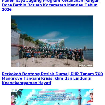
Panen Raya Jagung Program Ketahanan Pangan
Desa Bathin Betuah Kecamatan Mandau Tahun
2026
Perkokoh Benteng Pesisir Dumai, PHR Tanam 700
Mangrove Tangani Krisis Iklim dan Lindungi
Keanekaragaman Hayati