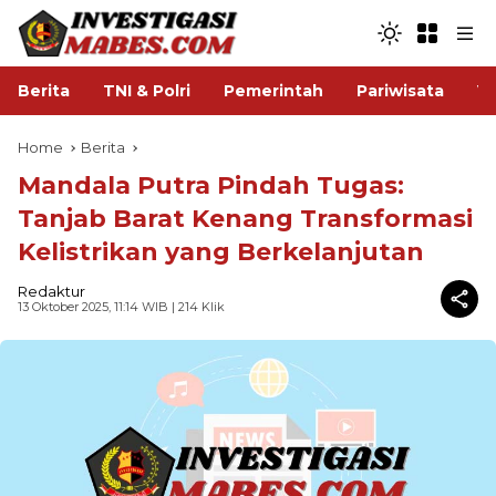
Berita
TNI & Polri
Pemerintah
Pariwisata
V
Home
Berita
Mandala Putra Pindah Tugas:
Tanjab Barat Kenang Transformasi
Kelistrikan yang Berkelanjutan
Redaktur
13 Oktober 2025, 11:14 WIB
| 214 Klik