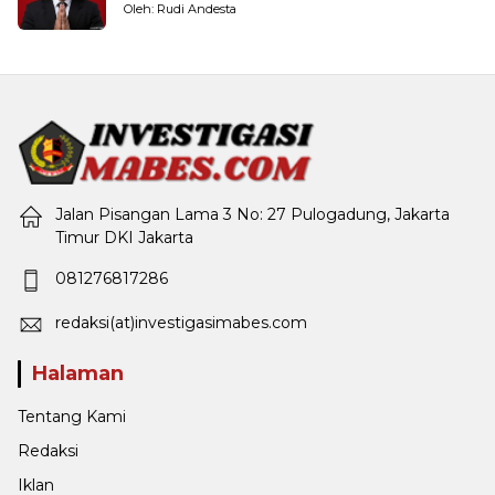
Pemerintahan
Oleh: Rudi Andesta
Jalan Pisangan Lama 3 No: 27 Pulogadung, Jakarta
Timur DKI Jakarta
081276817286
redaksi(at)investigasimabes.com
Halaman
Tentang Kami
Redaksi
Iklan