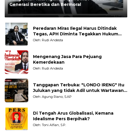
Generasi Beretika dan Bermoral
Oleh:
Rudi Andesta
Peredaran Miras Ilegal Harus Ditindak
Tegas, APH Diminta Tegakkan Hukum
Tanpa Pandang Bulu
Oleh: Rudi Andesta
Mengenang Jasa Para Pejuang
Kemerdekaan
Oleh: Rudi Andesta
Tanggapan Terbuka: "LONDO IRENG" Itu
Julukan yang tidak Adil untuk Wartawan,
Pengamat dan LSM
Oleh: Agung Riano, S.AP
Di Tengah Arus Globalisasi, Kemana
Idealisme Pers Berpihak?
Oleh: Toni Alfian, S.P.