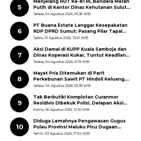
Menjelang HUT Ke-81 RI, Bendera Merah
5
Putih di Kantor Dinas Kehutanan Sulut
Disorot Warga
Selasa, 04 Agustus 2026, 05:36 WIB
PT Buana Estate Langgar Kesepakatan
6
RDP DPRD Sumut: Pasang Pilar Tapal
Batas Sepihak Tanpa Libatkan
Sabtu, 01 Agustus 2026, 13:41 WIB
Masyarakat
Aksi Damai di KUPP Kuala Samboja dan
7
Dinas Koperasi Kukar, Tuntut Keadilan
dan Kesempatan Kerja yang Adil
Selasa, 04 Agustus 2026, 01:19 WIB
Mayat Pria Ditemukan di Parit
8
Perkebunan Sawit PT Hindoli Keluang,
Polisi Selidiki Penyebab Kematian
Selasa, 04 Agustus 2026, 05:39 WIB
Tak Berkutik! Komplotan Curanmor
9
Residivis Dibekuk Polisi, Delapan Aksi
Curanmor Di Candipuro Terungkap
Kamis, 06 Agustus 2026, 12:50 WIB
Diduga Lemahnya Pengawasan Gugus
10
Pulau Provinsi Maluku Picu Dugaan
Pungli terhadap Nelayan Bale-Bale di
Senin, 03 Agustus 2026, 17:54 WIB
Perairan Pulau Seira