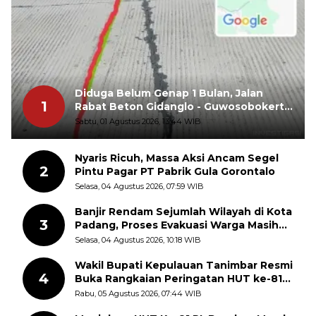
Diduga Belum Genap 1 Bulan, Jalan
1
Rabat Beton Gidanglo - Guwosobokerto
Sudah Pecah
Sabtu, 01 Agustus 2026, 13:44 WIB
Nyaris Ricuh, Massa Aksi Ancam Segel
2
Pintu Pagar PT Pabrik Gula Gorontalo
Selasa, 04 Agustus 2026, 07:59 WIB
Banjir Rendam Sejumlah Wilayah di Kota
3
Padang, Proses Evakuasi Warga Masih
Berlangsung
Selasa, 04 Agustus 2026, 10:18 WIB
Wakil Bupati Kepulauan Tanimbar Resmi
4
Buka Rangkaian Peringatan HUT ke-81
Kemerdekaan RI, ASN Diajak Perkuat
Rabu, 05 Agustus 2026, 07:44 WIB
Semangat Nasionalisme