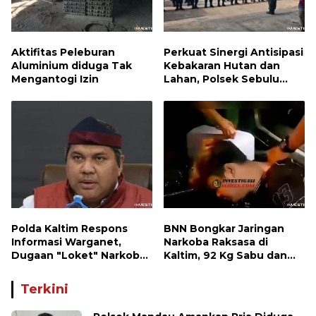
Aktifitas Peleburan
Perkuat Sinergi Antisipasi
Aluminium diduga Tak
Kebakaran Hutan dan
Mengantogi Izin
Lahan, Polsek Sebulu
Hadiri Kegiatan Apel
Kesiapsiagaan Karhutla
Polda Kaltim Respons
BNN Bongkar Jaringan
Informasi Warganet,
Narkoba Raksasa di
Dugaan "Loket" Narkoba
Kaltim, 92 Kg Sabu dan
di Waru PPU Jadi
1.000 Cartridge Vape
Perhatian
Etomidate Disita
Terkini