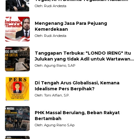
Tanpa Pandang Bulu
Oleh: Rudi Andesta
Mengenang Jasa Para Pejuang
Kemerdekaan
Oleh: Rudi Andesta
Tanggapan Terbuka: "LONDO IRENG" Itu
Julukan yang tidak Adil untuk Wartawan,
Pengamat dan LSM
Oleh: Agung Riano, S.AP
Di Tengah Arus Globalisasi, Kemana
Idealisme Pers Berpihak?
Oleh: Toni Alfian, S.P.
PHK Massal Berulang, Beban Rakyat
Bertambah
Oleh: Agung Riano S.Ap