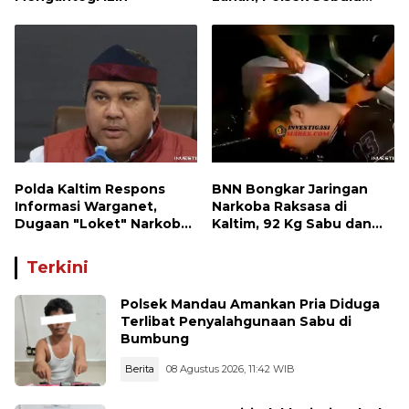
Hadiri Kegiatan Apel
Kesiapsiagaan Karhutla
Polda Kaltim Respons
BNN Bongkar Jaringan
Informasi Warganet,
Narkoba Raksasa di
Dugaan "Loket" Narkoba
Kaltim, 92 Kg Sabu dan
di Waru PPU Jadi
1.000 Cartridge Vape
Perhatian
Etomidate Disita
Terkini
Polsek Mandau Amankan Pria Diduga
Terlibat Penyalahgunaan Sabu di
Bumbung
Berita
08 Agustus 2026, 11:42 WIB