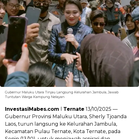
Gubernur Maluku Utara Tinjau Langsung Kelurahan Jambula, Jawab
Tuntutan Warga Kampung Nelayan
InvestasiMabes.com
l
Ternate
13/10/2025 —
Gubernur Provinsi Maluku Utara, Sherly Tjoanda
Laos, turun langsung ke Kelurahan Jambula,
Kecamatan Pulau Ternate, Kota Ternate, pada
Senin (13/10), untuk menjawab aspirasi dan