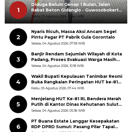
Diduga Belum Genap 1 Bulan, Jalan
1
Rabat Beton Gidanglo - Guwosobokerto
Sudah Pecah
Sabtu, 01 Agustus 2026, 13:44 WIB
Nyaris Ricuh, Massa Aksi Ancam Segel
2
Pintu Pagar PT Pabrik Gula Gorontalo
Selasa, 04 Agustus 2026, 07:59 WIB
Banjir Rendam Sejumlah Wilayah di Kota
3
Padang, Proses Evakuasi Warga Masih
Berlangsung
Selasa, 04 Agustus 2026, 10:18 WIB
Wakil Bupati Kepulauan Tanimbar Resmi
4
Buka Rangkaian Peringatan HUT ke-81
Kemerdekaan RI, ASN Diajak Perkuat
Rabu, 05 Agustus 2026, 07:44 WIB
Semangat Nasionalisme
Menjelang HUT Ke-81 RI, Bendera Merah
5
Putih di Kantor Dinas Kehutanan Sulut
Disorot Warga
Selasa, 04 Agustus 2026, 05:36 WIB
PT Buana Estate Langgar Kesepakatan
6
RDP DPRD Sumut: Pasang Pilar Tapal