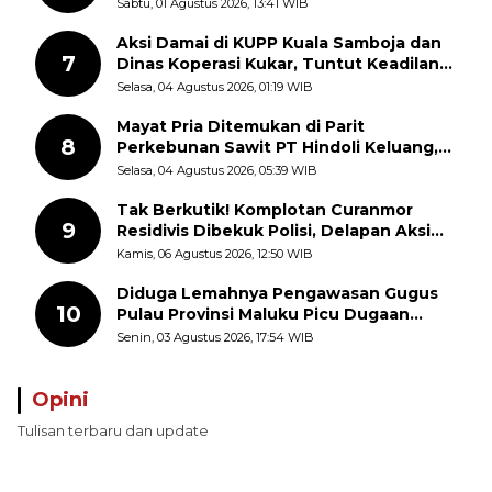
Batas Sepihak Tanpa Libatkan
Sabtu, 01 Agustus 2026, 13:41 WIB
Masyarakat
Aksi Damai di KUPP Kuala Samboja dan
7
Dinas Koperasi Kukar, Tuntut Keadilan
dan Kesempatan Kerja yang Adil
Selasa, 04 Agustus 2026, 01:19 WIB
Mayat Pria Ditemukan di Parit
8
Perkebunan Sawit PT Hindoli Keluang,
Polisi Selidiki Penyebab Kematian
Selasa, 04 Agustus 2026, 05:39 WIB
Tak Berkutik! Komplotan Curanmor
9
Residivis Dibekuk Polisi, Delapan Aksi
Curanmor Di Candipuro Terungkap
Kamis, 06 Agustus 2026, 12:50 WIB
Diduga Lemahnya Pengawasan Gugus
10
Pulau Provinsi Maluku Picu Dugaan
Pungli terhadap Nelayan Bale-Bale di
Senin, 03 Agustus 2026, 17:54 WIB
Perairan Pulau Seira
Opini
Tulisan terbaru dan update