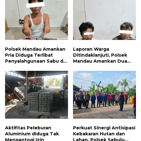
Polsek Mandau Amankan
Laporan Warga
Pria Diduga Terlibat
Ditindaklanjuti, Polsek
Penyalahgunaan Sabu di
Mandau Amankan Dua
Bumbung
Terduga Pelaku dan 5
Paket Sabu
Aktifitas Peleburan
Perkuat Sinergi Antisipasi
Aluminium diduga Tak
Kebakaran Hutan dan
Mengantogi Izin
Lahan, Polsek Sebulu