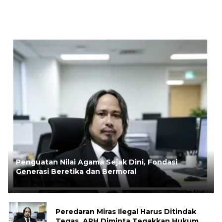
Penguatan Nilai Agama Sejak Dini, Fondasi
Generasi Beretika dan Bermoral
Oleh:
Rudi Andesta
Peredaran Miras Ilegal Harus Ditindak
Tegas, APH Diminta Tegakkan Hukum