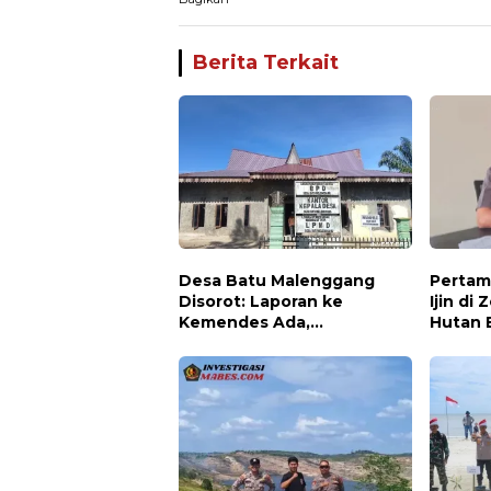
Berita Terkait
Desa Batu Malenggang
Pertam
Disorot: Laporan ke
Ijin di
Kemendes Ada,
Hutan 
Keterangan ke LSM GMAS
Dihenti
Berbeda
Keruh 
Teran