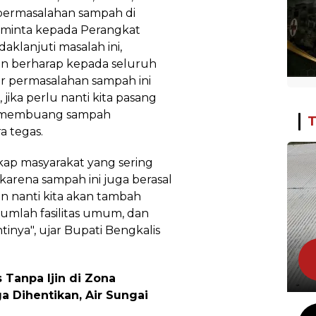
permasalahan sampah di
minta kepada Perangkat
aklanjuti masalah ini,
dan berharap kepada seluruh
ar permasalahan sampah ini
, jika perlu nanti kita pasang
ng membuang sampah
T
a tegas.
kap masyarakat yang sering
rena sampah ini juga berasal
n nanti kita akan tambah
mlah fasilitas umum, dan
inya", ujar Bupati Bengkalis
Tanpa Ijin di Zona
 Dihentikan, Air Sungai