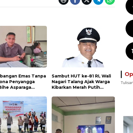
Op
bangan Emas Tanpa
Sambut HUT ke-81 RI, Wali
 Zona Penyangga
Nagari Talang Ajak Warga
Tulisa
Bihe Asparaga
Kibarkan Merah Putih
kan, Air Sungai
Sebagai Wujud Cinta
dan Wisata
Tanah Air
cam