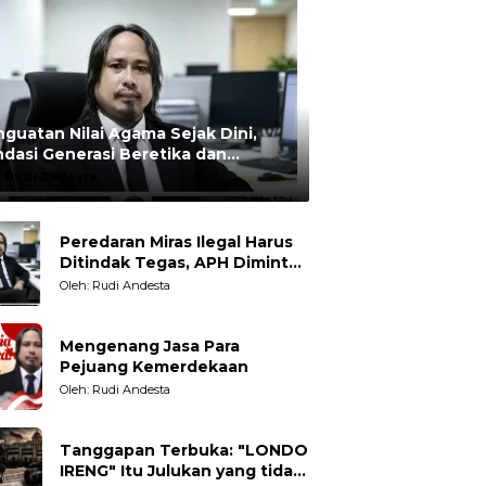
guatan Nilai Agama Sejak Dini,
dasi Generasi Beretika dan
rmoral
:
Rudi Andesta
Peredaran Miras Ilegal Harus
Ditindak Tegas, APH Diminta
Tegakkan Hukum Tanpa
Oleh: Rudi Andesta
Pandang Bulu
Mengenang Jasa Para
Pejuang Kemerdekaan
Oleh: Rudi Andesta
Tanggapan Terbuka: "LONDO
IRENG" Itu Julukan yang tidak