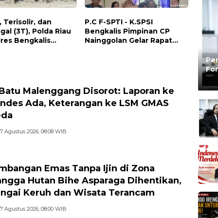
, Terisolir, dan
P.C F-SPTI - K.SPSI
gal (3T), Polda Riau
Bengkalis Pimpinan CP
lres Bengkalis
Nainggolan Gelar Rapat
n Bakti Sosial, Cek
Koordinasi Bersama PUK
tan Gratis, hingga
dan Ranting Khusus
Pen
 Kebangsaan di
Fon
Be
Oleh
Batu Malenggang Disorot: Laporan ke
des Ada, Keterangan ke LSM GMAS
eda
7 Agustus 2026, 08:08 WIB
mbangan Emas Tanpa Ijin di Zona
ngga Hutan Bihe Asparaga Dihentikan,
ungai Keruh dan Wisata Terancam
7 Agustus 2026, 08:00 WIB