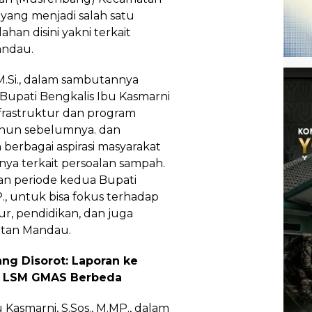
yang menjadi salah satu
han disini yakni terkait
andau.
 M.Si., dalam sambutannya
upati Bengkalis Ibu Kasmarni
nfrastruktur dan program
hun sebelumnya. dan
erbagai aspirasi masyarakat
unya terkait persoalan sampah.
an periode kedua Bupati
P., untuk bisa fokus terhadap
r, pendidikan, dan juga
atan Mandau.
ng Disorot: Laporan ke
e LSM GMAS Berbeda
 Kasmarni, S.Sos., M.MP., dalam