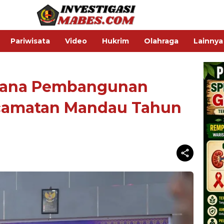
Pariwisata
Video
Hukrim
Olahraga
Lainnya
cana Pembangunan
camatan Mandau Tahun