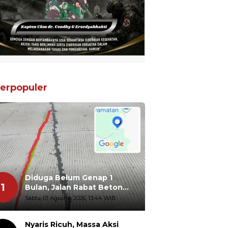
erpopuler
Diduga Belum Genap 1
1
Bulan, Jalan Rabat Beton
Gidanglo - Guwosobokerto
Sabtu, 01 Agustus 2026, 13:44 WIB
Sudah Pecah
Nyaris Ricuh, Massa Aksi