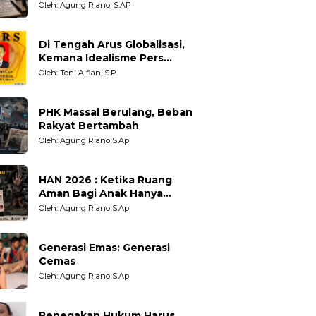
Adil untuk Wartawan,
Oleh: Agung Riano, S.AP
Pengamat dan LSM
Di Tengah Arus Globalisasi,
Kemana Idealisme Pers
Berpihak?
Oleh: Toni Alfian, S.P.
PHK Massal Berulang, Beban
Rakyat Bertambah
Oleh: Agung Riano S.Ap
HAN 2026 : Ketika Ruang
Aman Bagi Anak Hanya
Sebatas Angan
Oleh: Agung Riano S.Ap
Generasi Emas: Generasi
Cemas
Oleh: Agung Riano S.Ap
Penegakan Hukum Harus