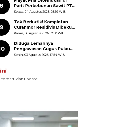
Mayat Pria Ditemukan di
8
Parit Perkebunan Sawit PT
Hindoli Keluang, Polisi
Selasa, 04 Agustus 2026, 05:39 WIB
Selidiki Penyebab Kematian
Tak Berkutik! Komplotan
9
Curanmor Residivis Dibekuk
Polisi, Delapan Aksi
Kamis, 06 Agustus 2026, 12:50 WIB
Curanmor Di Candipuro
Terungkap
Diduga Lemahnya
10
Pengawasan Gugus Pulau
Provinsi Maluku Picu Dugaan
Senin, 03 Agustus 2026, 17:54 WIB
Pungli terhadap Nelayan
Bale-Bale di Perairan Pulau
ini
Seira
n terbaru dan update