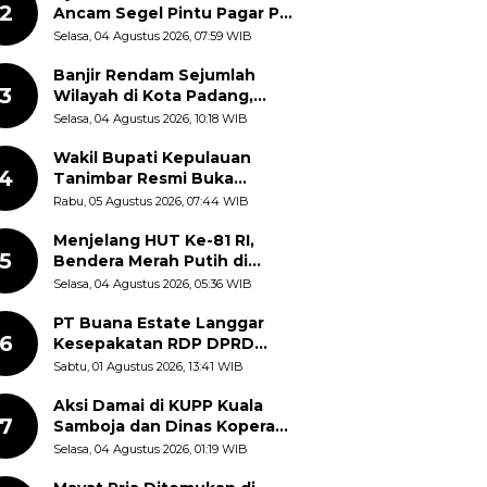
2
Ancam Segel Pintu Pagar PT
Pabrik Gula Gorontalo
Selasa, 04 Agustus 2026, 07:59 WIB
Banjir Rendam Sejumlah
3
Wilayah di Kota Padang,
Proses Evakuasi Warga
Selasa, 04 Agustus 2026, 10:18 WIB
Masih Berlangsung
Wakil Bupati Kepulauan
4
Tanimbar Resmi Buka
Rangkaian Peringatan HUT
Rabu, 05 Agustus 2026, 07:44 WIB
ke-81 Kemerdekaan RI, ASN
Diajak Perkuat Semangat
Menjelang HUT Ke-81 RI,
5
Nasionalisme
Bendera Merah Putih di
Kantor Dinas Kehutanan
Selasa, 04 Agustus 2026, 05:36 WIB
Sulut Disorot Warga
PT Buana Estate Langgar
6
Kesepakatan RDP DPRD
Sumut: Pasang Pilar Tapal
Sabtu, 01 Agustus 2026, 13:41 WIB
Batas Sepihak Tanpa
Libatkan Masyarakat
Aksi Damai di KUPP Kuala
7
Samboja dan Dinas Koperasi
Kukar, Tuntut Keadilan dan
Selasa, 04 Agustus 2026, 01:19 WIB
Kesempatan Kerja yang Adil