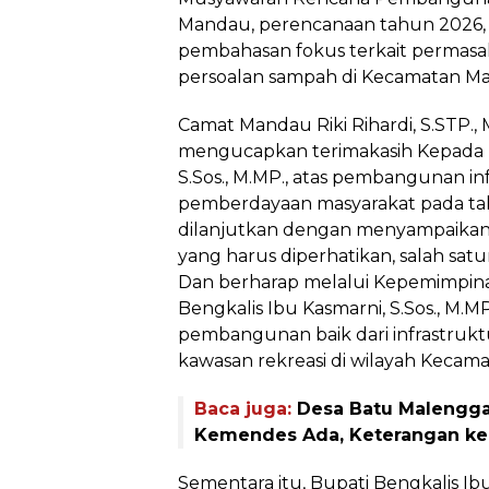
Mandau, perencanaan tahun 2026, 
pembahasan fokus terkait permasala
persoalan sampah di Kecamatan M
Camat Mandau Riki Rihardi, S.STP.,
mengucapkan terimakasih Kepada B
S.Sos., M.MP., atas pembangunan i
pemberdayaan masyarakat pada ta
dilanjutkan dengan menyampaikan b
yang harus diperhatikan, salah sat
Dan berharap melalui Kepemimpin
Bengkalis Ibu Kasmarni, S.Sos., M.M
pembangunan baik dari infrastruktu
kawasan rekreasi di wilayah Kecam
Baca juga:
Desa Batu Malengga
Kemendes Ada, Keterangan k
Sementara itu, Bupati Bengkalis Ibu