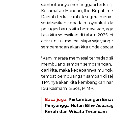
sambutannya menanggapi terkait 
Kecamatan Mandau, Ibu Bupati me
Daerah terkait untuk segera menind
sosialisasikan kepada masyarakat, 
petugas harus kita berdayakan, ag
bisa kita selesaikan di tahun 2025 ini
cctv untuk melihat siapa saja ya
sembarangan akan kita tindak secar
"Kami merasa menyesal terhadap si
membuang sampah sembarangan, ka
dari kita, maka kedepannya mungki
tempat pembuangan sampah di seju
TPA nya akan kita kembangkan nant
Ibu Kasmarni, S.Sos., M.MP.
Baca juga:
Pertambangan Emas 
Penyangga Hutan Bihe Asparaga
Keruh dan Wisata Terancam