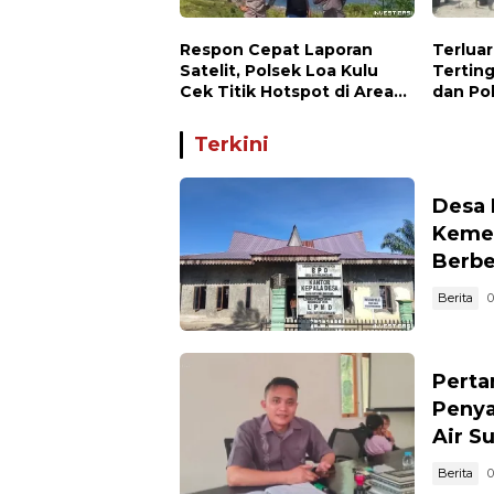
Respon Cepat Laporan
Terluar
Satelit, Polsek Loa Kulu
Terting
Cek Titik Hotspot di Area
dan Po
PT AJP Desa Jongkang
Hadirka
Keseha
Terkini
Dialog
Rupat
Desa 
Kemen
Berb
Berita
0
Perta
Penya
Air S
Berita
0