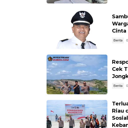
Sambu
Warga
Cinta
Berita
0
Respo
Cek T
Jong
Berita
0
Terlua
Riau 
Sosia
Keban