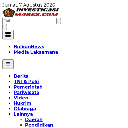
Jumat, 7 Agustus 2026
BuliranNews
Media Laksamana
Berita
TNI & Polri
Pemerintah
Pariwisata
Video
Hukrim
Olahraga
Lainnya
Daerah
Pendidikan