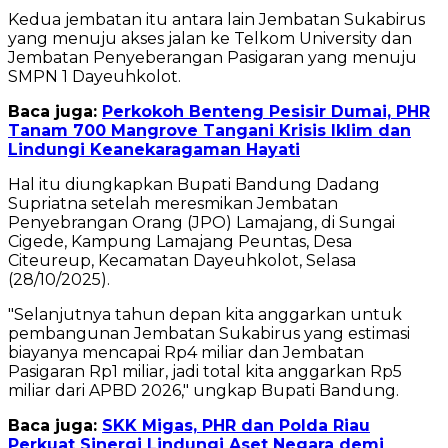
Kedua jembatan itu antara lain Jembatan Sukabirus
yang menuju akses jalan ke Telkom University dan
Jembatan Penyeberangan Pasigaran yang menuju
SMPN 1 Dayeuhkolot.
Baca juga:
Perkokoh Benteng Pesisir Dumai, PHR
Tanam 700 Mangrove Tangani Krisis Iklim dan
Lindungi Keanekaragaman Hayati
Hal itu diungkapkan Bupati Bandung Dadang
Supriatna setelah meresmikan Jembatan
Penyebrangan Orang (JPO) Lamajang, di Sungai
Cigede, Kampung Lamajang Peuntas, Desa
Citeureup, Kecamatan Dayeuhkolot, Selasa
(28/10/2025).
"Selanjutnya tahun depan kita anggarkan untuk
pembangunan Jembatan Sukabirus yang estimasi
biayanya mencapai Rp4 miliar dan Jembatan
Pasigaran Rp1 miliar, jadi total kita anggarkan Rp5
miliar dari APBD 2026," ungkap Bupati Bandung.
Baca juga:
SKK Migas, PHR dan Polda Riau
Perkuat Sinergi Lindungi Aset Negara demi