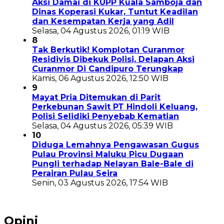
Aksi Damai di KUPP Kuala Samboja dan
Dinas Koperasi Kukar, Tuntut Keadilan
dan Kesempatan Kerja yang Adil
Selasa, 04 Agustus 2026, 01:19 WIB
8
Tak Berkutik! Komplotan Curanmor
Residivis Dibekuk Polisi, Delapan Aksi
Curanmor Di Candipuro Terungkap
Kamis, 06 Agustus 2026, 12:50 WIB
9
Mayat Pria Ditemukan di Parit
Perkebunan Sawit PT Hindoli Keluang,
Polisi Selidiki Penyebab Kematian
Selasa, 04 Agustus 2026, 05:39 WIB
10
Diduga Lemahnya Pengawasan Gugus
Pulau Provinsi Maluku Picu Dugaan
Pungli terhadap Nelayan Bale-Bale di
Perairan Pulau Seira
Senin, 03 Agustus 2026, 17:54 WIB
Opini