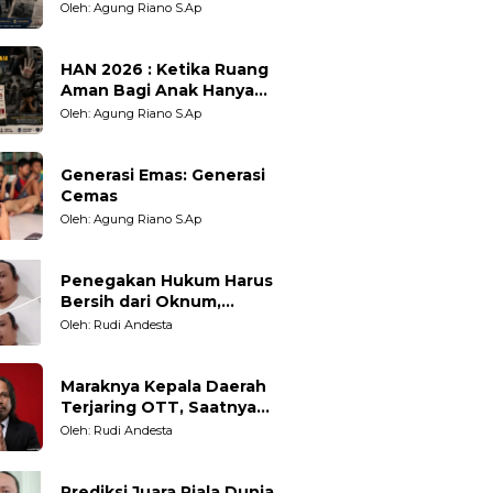
Oleh: Agung Riano S.Ap
HAN 2026 : Ketika Ruang
Aman Bagi Anak Hanya
Sebatas Angan
Oleh: Agung Riano S.Ap
Generasi Emas: Generasi
Cemas
Oleh: Agung Riano S.Ap
Penegakan Hukum Harus
Bersih dari Oknum,
Kepercayaan Publik adalah
Oleh: Rudi Andesta
Taruhannya
Maraknya Kepala Daerah
Terjaring OTT, Saatnya
Bersih-Bersih Total Tata
Oleh: Rudi Andesta
Kelola Pemerintahan
Prediksi Juara Piala Dunia