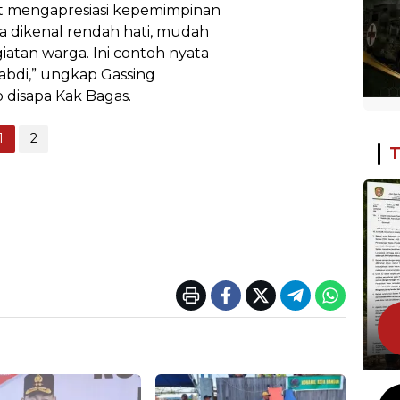
ngat mengapresiasi kepemimpinan
a dikenal rendah hati, mudah
iatan warga. Ini contoh nyata
bdi,” ungkap Gassing
b disapa Kak Bagas.
1
2
T