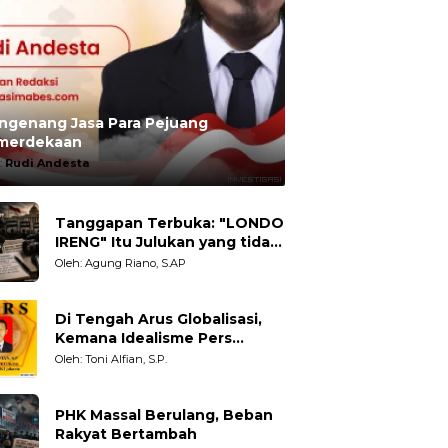
ngenang Jasa Para Pejuang
merdekaan
:
Rudi Andesta
Tanggapan Terbuka: "LONDO
IRENG" Itu Julukan yang tidak
Adil untuk Wartawan,
Oleh: Agung Riano, S.AP
Pengamat dan LSM
Di Tengah Arus Globalisasi,
Kemana Idealisme Pers
Berpihak?
Oleh: Toni Alfian, S.P.
PHK Massal Berulang, Beban
Rakyat Bertambah