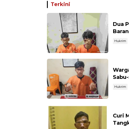
Terkini
Dua P
Baran
Hukrim
Warga
Sabu-
Hukrim
Curi 
Tangk