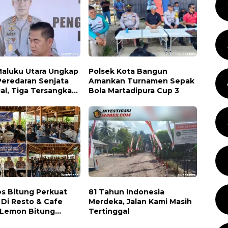
Maluku Utara Ungkap
Polsek Kota Bangun
Peredaran Senjata
Amankan Turnamen Sepak
gal, Tiga Tersangka
Bola Martadipura Cup 3
nkan
es Bitung Perkuat
81 Tahun Indonesia
 Di Resto & Cafe
Merdeka, Jalan Kami Masih
Lemon Bitung
Tertinggal
ma Wartawan