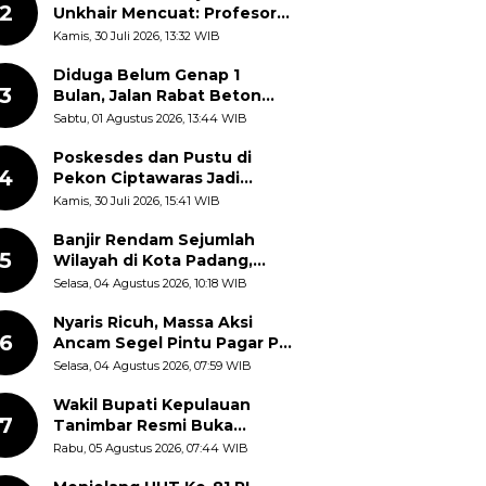
2
Unkhair Mencuat: Profesor
dan Doktor Disebut
Kamis, 30 Juli 2026, 13:32 WIB
Terjebak dalam Rutinitas
Akademik Akhir Pekan
Diduga Belum Genap 1
3
Bulan, Jalan Rabat Beton
Gidanglo - Guwosobokerto
Sabtu, 01 Agustus 2026, 13:44 WIB
Sudah Pecah
Poskesdes dan Pustu di
4
Pekon Ciptawaras Jadi
Sorotan, Warga Keluhkan
Kamis, 30 Juli 2026, 15:41 WIB
Fasilitas Terbengkalai dan
Dugaan Pungutan
Banjir Rendam Sejumlah
5
Wilayah di Kota Padang,
Proses Evakuasi Warga
Selasa, 04 Agustus 2026, 10:18 WIB
Masih Berlangsung
Nyaris Ricuh, Massa Aksi
6
Ancam Segel Pintu Pagar PT
Pabrik Gula Gorontalo
Selasa, 04 Agustus 2026, 07:59 WIB
Wakil Bupati Kepulauan
7
Tanimbar Resmi Buka
Rangkaian Peringatan HUT
Rabu, 05 Agustus 2026, 07:44 WIB
ke-81 Kemerdekaan RI, ASN