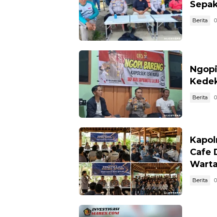
Sepak
Berita
0
Ngopi
Kedek
Berita
0
Kapol
Cafe 
Wart
Berita
0