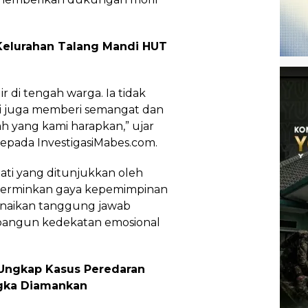
elurahan Talang Mandi HUT
r di tengah warga. Ia tidak
pi juga memberi semangat dan
ah yang kami harapkan,” ujar
kepada InvestigasiMabes.com.
ati yang ditunjukkan oleh
cerminkan gaya kepemimpinan
unaikan tanggung jawab
embangun kedekatan emosional
 Ungkap Kasus Peredaran
angka Diamankan