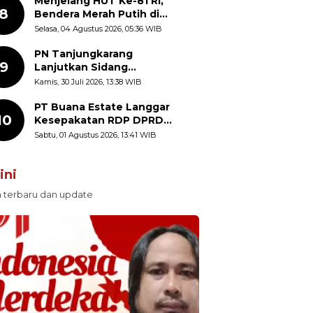
Diajak Perkuat Semangat
Menjelang HUT Ke-81 RI,
8
Nasionalisme
Bendera Merah Putih di
Kantor Dinas Kehutanan
Selasa, 04 Agustus 2026, 05:36 WIB
Sulut Disorot Warga
PN Tanjungkarang
9
Lanjutkan Sidang
Praperadilan Enam Debt
Kamis, 30 Juli 2026, 13:38 WIB
Collector dengan
Pemeriksaan Saksi
PT Buana Estate Langgar
10
Kesepakatan RDP DPRD
Sumut: Pasang Pilar Tapal
Sabtu, 01 Agustus 2026, 13:41 WIB
Batas Sepihak Tanpa
Libatkan Masyarakat
ini
n terbaru dan update