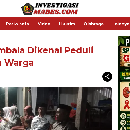
Pariwisata
Video
Hukrim
Olahraga
Lainnya
mbala Dikenal Peduli
n Warga