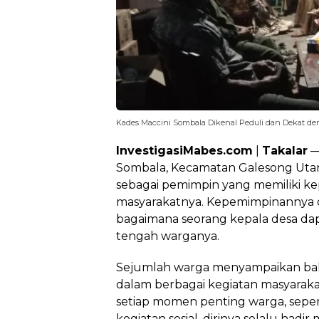
Kades Maccini Sombala Dikenal Peduli dan Dekat d
InvestigasiMabes.com
|
Takalar
—
Sombala, Kecamatan Galesong Utara
sebagai pemimpin yang memiliki ke
masyarakatnya. Kepemimpinannya di
bagaimana seorang kepala desa dap
tengah warganya.
Sejumlah warga menyampaikan bah
dalam berbagai kegiatan masyaraka
setiap momen penting warga, seper
kegiatan sosial, dirinya selalu ha