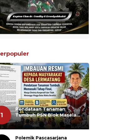
erpopuler
Pendataan Tanaman
1
Tumbuh PSN Blok Masela
Segera Ditutup, Warga
Kamis, 30 Juli 2026, 10:05 WIB
Lermatang Diminta Tidak
Menunda
Polemik Pascasarjana