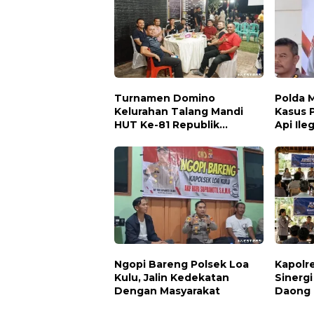
Turnamen Domino
Polda 
Kelurahan Talang Mandi
Kasus 
HUT Ke-81 Republik
Api Ile
Indonesia
Diama
Ngopi Bareng Polsek Loa
Kapolr
Kulu, Jalin Kedekatan
Sinergi
Dengan Masyarakat
Daong 
Bersa