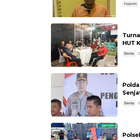
Hukrim
Turna
HUT K
Berita
0
Polda
Senja
Berita
0
Pols