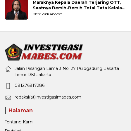
Maraknya Kepala Daerah Terjaring OTT,
Saatnya Bersih-Bersih Total Tata Kelola
Pemerintahan
Oleh: Rudi Andesta
Jalan Pisangan Lama 3 No: 27 Pulogadung, Jakarta
Timur DKI Jakarta
081276817286
redaksi(at)investigasimabes.com
Halaman
Tentang Kami
Redaksi