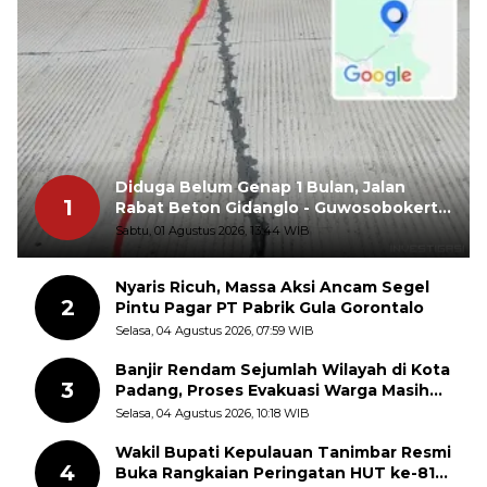
Diduga Belum Genap 1 Bulan, Jalan
1
Rabat Beton Gidanglo - Guwosobokerto
Sudah Pecah
Sabtu, 01 Agustus 2026, 13:44 WIB
Nyaris Ricuh, Massa Aksi Ancam Segel
2
Pintu Pagar PT Pabrik Gula Gorontalo
Selasa, 04 Agustus 2026, 07:59 WIB
Banjir Rendam Sejumlah Wilayah di Kota
3
Padang, Proses Evakuasi Warga Masih
Berlangsung
Selasa, 04 Agustus 2026, 10:18 WIB
Wakil Bupati Kepulauan Tanimbar Resmi
4
Buka Rangkaian Peringatan HUT ke-81