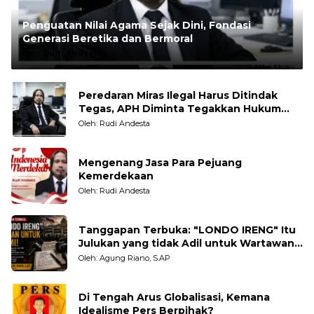
Penguatan Nilai Agama Sejak Dini, Fondasi
Generasi Beretika dan Bermoral
Oleh:
Rudi Andesta
Peredaran Miras Ilegal Harus Ditindak
Tegas, APH Diminta Tegakkan Hukum
Tanpa Pandang Bulu
Oleh: Rudi Andesta
Mengenang Jasa Para Pejuang
Kemerdekaan
Oleh: Rudi Andesta
Tanggapan Terbuka: "LONDO IRENG" Itu
Julukan yang tidak Adil untuk Wartawan,
Pengamat dan LSM
Oleh: Agung Riano, S.AP
Di Tengah Arus Globalisasi, Kemana
Idealisme Pers Berpihak?