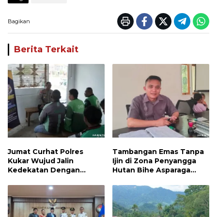
Bagikan
Berita Terkait
Jumat Curhat Polres
Tambangan Emas Tanpa
Kukar Wujud Jalin
Ijin di Zona Penyangga
Kedekatan Dengan
Hutan Bihe Asparaga
Masyarakat
Dihentikan, Air Sungai
Keruh dan Wisata
Terancam