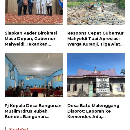
Siapkan Kader Birokrasi
Respons Cepat Gubernur
Masa Depan, Gubernur
Mahyeldi Tuai Apresiasi
Mahyeldi Tekankan
Warga Kuranji, Tiga Alat
Integritas hingga
Berat Telah Bekerja
Transformasi Digital
Pulihkan Tanggul Jebol
Kepada Praja IPDN Asal
Sumbar
Pj Kepala Desa Bangunan
Desa Batu Malenggang
Muslim Idrus Rubah
Disorot: Laporan ke
Bundes Bangunan
Kemendes Ada,
Makmur Menjadi Lebih
Keterangan ke LSM GMAS
Optimal
Berbeda