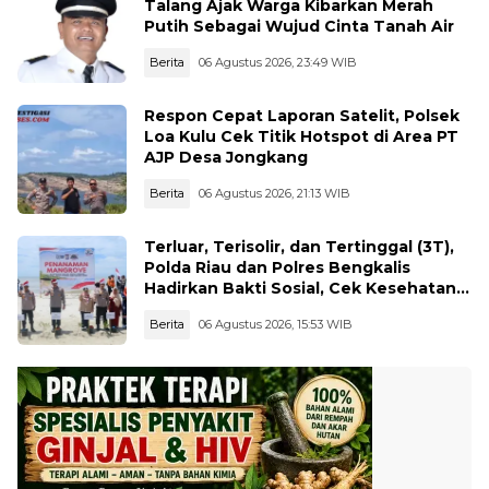
Talang Ajak Warga Kibarkan Merah
Putih Sebagai Wujud Cinta Tanah Air
Berita
06 Agustus 2026, 23:49 WIB
Respon Cepat Laporan Satelit, Polsek
Loa Kulu Cek Titik Hotspot di Area PT
AJP Desa Jongkang
Berita
06 Agustus 2026, 21:13 WIB
Terluar, Terisolir, dan Tertinggal (3T),
Polda Riau dan Polres Bengkalis
Hadirkan Bakti Sosial, Cek Kesehatan
Gratis, hingga Dialog Kebangsaan di
Berita
06 Agustus 2026, 15:53 WIB
Rupat