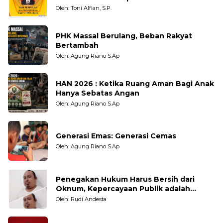
Oleh: Toni Alfian, S.P.
PHK Massal Berulang, Beban Rakyat
Bertambah
Oleh: Agung Riano S.Ap
HAN 2026 : Ketika Ruang Aman Bagi Anak
Hanya Sebatas Angan
Oleh: Agung Riano S.Ap
Generasi Emas: Generasi Cemas
Oleh: Agung Riano S.Ap
Penegakan Hukum Harus Bersih dari
Oknum, Kepercayaan Publik adalah
Taruhannya
Oleh: Rudi Andesta