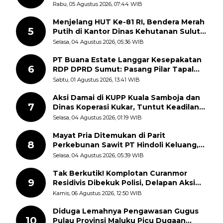
Kemerdekaan RI, ASN Diajak Perkuat
Rabu, 05 Agustus 2026, 07:44 WIB
Semangat Nasionalisme
Menjelang HUT Ke-81 RI, Bendera Merah
5
Putih di Kantor Dinas Kehutanan Sulut
Disorot Warga
Selasa, 04 Agustus 2026, 05:36 WIB
PT Buana Estate Langgar Kesepakatan
6
RDP DPRD Sumut: Pasang Pilar Tapal
Batas Sepihak Tanpa Libatkan
Sabtu, 01 Agustus 2026, 13:41 WIB
Masyarakat
Aksi Damai di KUPP Kuala Samboja dan
7
Dinas Koperasi Kukar, Tuntut Keadilan
dan Kesempatan Kerja yang Adil
Selasa, 04 Agustus 2026, 01:19 WIB
Mayat Pria Ditemukan di Parit
8
Perkebunan Sawit PT Hindoli Keluang,
Polisi Selidiki Penyebab Kematian
Selasa, 04 Agustus 2026, 05:39 WIB
Tak Berkutik! Komplotan Curanmor
9
Residivis Dibekuk Polisi, Delapan Aksi
Curanmor Di Candipuro Terungkap
Kamis, 06 Agustus 2026, 12:50 WIB
Diduga Lemahnya Pengawasan Gugus
10
Pulau Provinsi Maluku Picu Dugaan