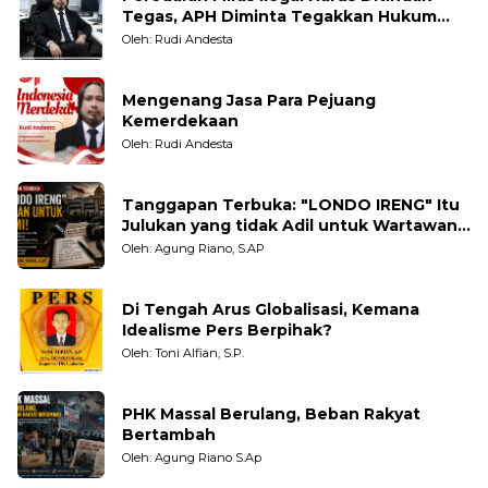
Tegas, APH Diminta Tegakkan Hukum
Tanpa Pandang Bulu
Oleh: Rudi Andesta
Mengenang Jasa Para Pejuang
Kemerdekaan
Oleh: Rudi Andesta
Tanggapan Terbuka: "LONDO IRENG" Itu
Julukan yang tidak Adil untuk Wartawan,
Pengamat dan LSM
Oleh: Agung Riano, S.AP
Di Tengah Arus Globalisasi, Kemana
Idealisme Pers Berpihak?
Oleh: Toni Alfian, S.P.
PHK Massal Berulang, Beban Rakyat
Bertambah
Oleh: Agung Riano S.Ap