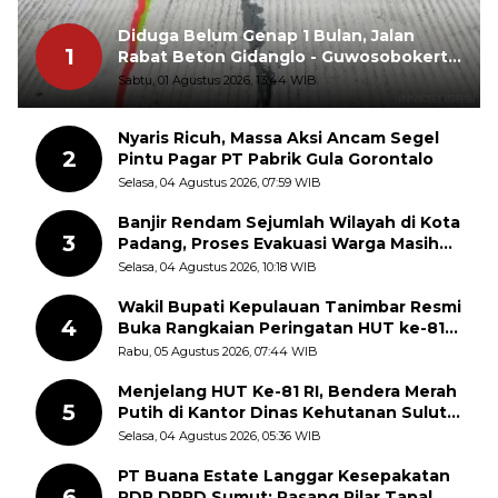
Diduga Belum Genap 1 Bulan, Jalan
1
Rabat Beton Gidanglo - Guwosobokerto
Sudah Pecah
Sabtu, 01 Agustus 2026, 13:44 WIB
Nyaris Ricuh, Massa Aksi Ancam Segel
2
Pintu Pagar PT Pabrik Gula Gorontalo
Selasa, 04 Agustus 2026, 07:59 WIB
Banjir Rendam Sejumlah Wilayah di Kota
3
Padang, Proses Evakuasi Warga Masih
Berlangsung
Selasa, 04 Agustus 2026, 10:18 WIB
Wakil Bupati Kepulauan Tanimbar Resmi
4
Buka Rangkaian Peringatan HUT ke-81
Kemerdekaan RI, ASN Diajak Perkuat
Rabu, 05 Agustus 2026, 07:44 WIB
Semangat Nasionalisme
Menjelang HUT Ke-81 RI, Bendera Merah
5
Putih di Kantor Dinas Kehutanan Sulut
Disorot Warga
Selasa, 04 Agustus 2026, 05:36 WIB
PT Buana Estate Langgar Kesepakatan
6
RDP DPRD Sumut: Pasang Pilar Tapal