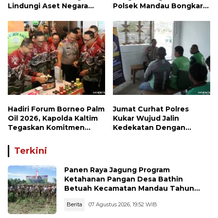
Lindungi Aset Negara
Polsek Mandau Bongkar
demi Menjaga Ketahanan
Peredaran Sabu dan
Energi Nasional
Ekstasi di Air Jamban,
Tiga Pelaku Diamankan
Hadiri Forum Borneo Palm
Jumat Curhat Polres
Oil 2026, Kapolda Kaltim
Kukar Wujud Jalin
Tegaskan Komitmen
Kedekatan Dengan
Cegah Karhutla
Masyarakat
Terkini
Panen Raya Jagung Program
Ketahanan Pangan Desa Bathin
Betuah Kecamatan Mandau Tahun
2026
Berita
07 Agustus 2026, 19:52 WIB