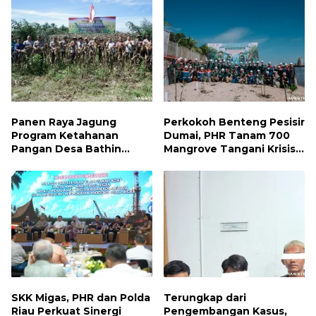
Panen Raya Jagung
Perkokoh Benteng Pesisir
Program Ketahanan
Dumai, PHR Tanam 700
Pangan Desa Bathin
Mangrove Tangani Krisis
Betuah Kecamatan
Iklim dan Lindungi
Mandau Tahun 2026
Keanekaragaman Hayati
SKK Migas, PHR dan Polda
Terungkap dari
Riau Perkuat Sinergi
Pengembangan Kasus,