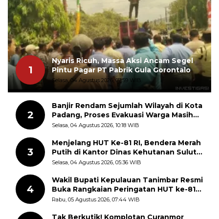
Nyaris Ricuh, Massa Aksi Ancam Segel
1
Pintu Pagar PT Pabrik Gula Gorontalo
Selasa, 04 Agustus 2026, 07:59 WIB
Banjir Rendam Sejumlah Wilayah di Kota
2
Padang, Proses Evakuasi Warga Masih
Berlangsung
Selasa, 04 Agustus 2026, 10:18 WIB
Menjelang HUT Ke-81 RI, Bendera Merah
3
Putih di Kantor Dinas Kehutanan Sulut
Disorot Warga
Selasa, 04 Agustus 2026, 05:36 WIB
Wakil Bupati Kepulauan Tanimbar Resmi
4
Buka Rangkaian Peringatan HUT ke-81
Kemerdekaan RI, ASN Diajak Perkuat
Rabu, 05 Agustus 2026, 07:44 WIB
Semangat Nasionalisme
Tak Berkutik! Komplotan Curanmor