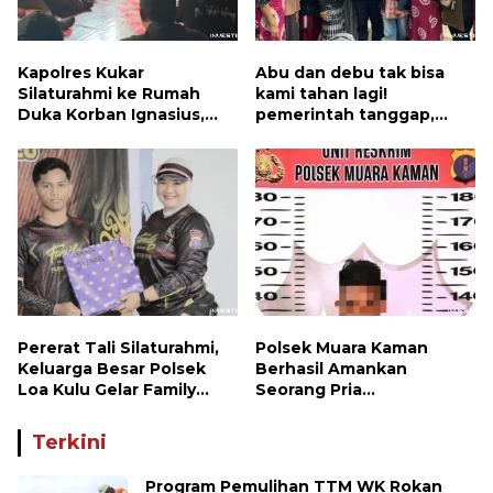
Kapolres Kukar
Abu dan debu tak bisa
Silaturahmi ke Rumah
kami tahan lagi!
Duka Korban Ignasius,
pemerintah tanggap,
Keluarga Percayakan
penyelesaian dijanjikan
Penanganan Kasus
Kepada Polisi
Pererat Tali Silaturahmi,
Polsek Muara Kaman
Keluarga Besar Polsek
Berhasil Amankan
Loa Kulu Gelar Family
Seorang Pria
Gathering Penuh
Penyalahguna Narkotika
Kehangatan
Jenis Sabu
Terkini
Program Pemulihan TTM WK Rokan