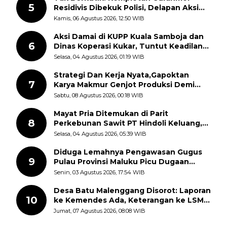
5
Residivis Dibekuk Polisi, Delapan Aksi
Curanmor Di Candipuro Terungkap
Kamis, 06 Agustus 2026, 12:50 WIB
Aksi Damai di KUPP Kuala Samboja dan
6
Dinas Koperasi Kukar, Tuntut Keadilan
dan Kesempatan Kerja yang Adil
Selasa, 04 Agustus 2026, 01:19 WIB
Strategi Dan Kerja Nyata,Gapoktan
7
Karya Makmur Genjot Produksi Demi
Swasembada Pangan
Sabtu, 08 Agustus 2026, 00:18 WIB
Mayat Pria Ditemukan di Parit
8
Perkebunan Sawit PT Hindoli Keluang,
Polisi Selidiki Penyebab Kematian
Selasa, 04 Agustus 2026, 05:39 WIB
Diduga Lemahnya Pengawasan Gugus
9
Pulau Provinsi Maluku Picu Dugaan
Pungli terhadap Nelayan Bale-Bale di
Senin, 03 Agustus 2026, 17:54 WIB
Perairan Pulau Seira
Desa Batu Malenggang Disorot: Laporan
10
ke Kemendes Ada, Keterangan ke LSM
GMAS Berbeda
Jumat, 07 Agustus 2026, 08:08 WIB