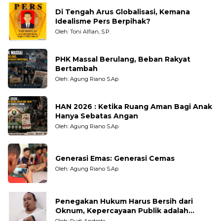
Di Tengah Arus Globalisasi, Kemana
Idealisme Pers Berpihak?
Oleh: Toni Alfian, S.P.
PHK Massal Berulang, Beban Rakyat
Bertambah
Oleh: Agung Riano S.Ap
HAN 2026 : Ketika Ruang Aman Bagi Anak
Hanya Sebatas Angan
Oleh: Agung Riano S.Ap
Generasi Emas: Generasi Cemas
Oleh: Agung Riano S.Ap
Penegakan Hukum Harus Bersih dari
Oknum, Kepercayaan Publik adalah
Taruhannya
Oleh: Rudi Andesta