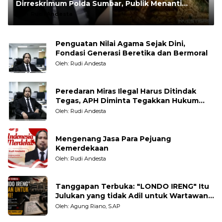
Dirreskrimum Polda Sumbar, Publik Menanti
Penegakan Hukum yang Transparan
Oleh:
Rudi Andesta
Penguatan Nilai Agama Sejak Dini,
Fondasi Generasi Beretika dan Bermoral
Oleh: Rudi Andesta
Peredaran Miras Ilegal Harus Ditindak
Tegas, APH Diminta Tegakkan Hukum
Tanpa Pandang Bulu
Oleh: Rudi Andesta
Mengenang Jasa Para Pejuang
Kemerdekaan
Oleh: Rudi Andesta
Tanggapan Terbuka: "LONDO IRENG" Itu
Julukan yang tidak Adil untuk Wartawan,
Pengamat dan LSM
Oleh: Agung Riano, S.AP