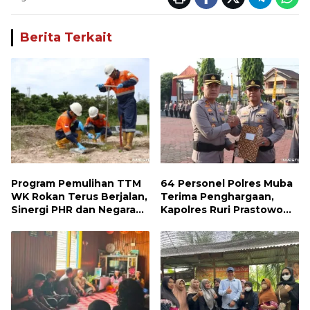
Berita Terkait
Program Pemulihan TTM
64 Personel Polres Muba
WK Rokan Terus Berjalan,
Terima Penghargaan,
Sinergi PHR dan Negara
Kapolres Ruri Prastowo
Dorong Pemulihan
Apresiasi Dedikasi dan
Lingkungan dan Manfaat
Prestasi Anggota
Ekonomi Daerah