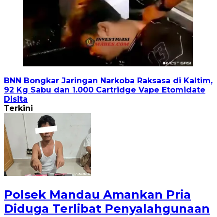
BNN Bongkar Jaringan Narkoba Raksasa di Kaltim,
92 Kg Sabu dan 1.000 Cartridge Vape Etomidate
Disita
Terkini
Polsek Mandau Amankan Pria
Diduga Terlibat Penyalahgunaan