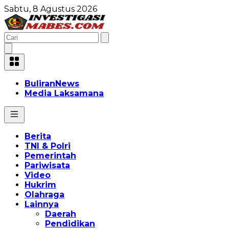
Sabtu, 8 Agustus 2026
BuliranNews
Media Laksamana
Berita
TNI & Polri
Pemerintah
Pariwisata
Video
Hukrim
Olahraga
Lainnya
Daerah
Pendidikan