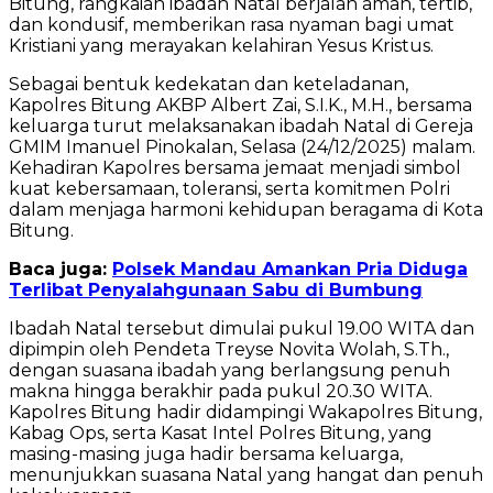
Bitung, rangkaian ibadah Natal berjalan aman, tertib,
dan kondusif, memberikan rasa nyaman bagi umat
Kristiani yang merayakan kelahiran Yesus Kristus.
Sebagai bentuk kedekatan dan keteladanan,
Kapolres Bitung AKBP Albert Zai, S.I.K., M.H., bersama
keluarga turut melaksanakan ibadah Natal di Gereja
GMIM Imanuel Pinokalan, Selasa (24/12/2025) malam.
Kehadiran Kapolres bersama jemaat menjadi simbol
kuat kebersamaan, toleransi, serta komitmen Polri
dalam menjaga harmoni kehidupan beragama di Kota
Bitung.
Baca juga:
Polsek Mandau Amankan Pria Diduga
Terlibat Penyalahgunaan Sabu di Bumbung
Ibadah Natal tersebut dimulai pukul 19.00 WITA dan
dipimpin oleh Pendeta Treyse Novita Wolah, S.Th.,
dengan suasana ibadah yang berlangsung penuh
makna hingga berakhir pada pukul 20.30 WITA.
Kapolres Bitung hadir didampingi Wakapolres Bitung,
Kabag Ops, serta Kasat Intel Polres Bitung, yang
masing-masing juga hadir bersama keluarga,
menunjukkan suasana Natal yang hangat dan penuh