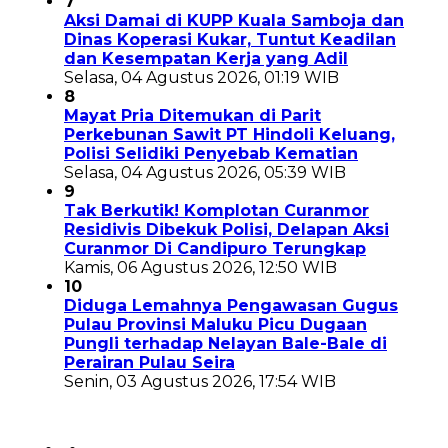
7
Aksi Damai di KUPP Kuala Samboja dan
Dinas Koperasi Kukar, Tuntut Keadilan
dan Kesempatan Kerja yang Adil
Selasa, 04 Agustus 2026, 01:19 WIB
8
Mayat Pria Ditemukan di Parit
Perkebunan Sawit PT Hindoli Keluang,
Polisi Selidiki Penyebab Kematian
Selasa, 04 Agustus 2026, 05:39 WIB
9
Tak Berkutik! Komplotan Curanmor
Residivis Dibekuk Polisi, Delapan Aksi
Curanmor Di Candipuro Terungkap
Kamis, 06 Agustus 2026, 12:50 WIB
10
Diduga Lemahnya Pengawasan Gugus
Pulau Provinsi Maluku Picu Dugaan
Pungli terhadap Nelayan Bale-Bale di
Perairan Pulau Seira
Senin, 03 Agustus 2026, 17:54 WIB