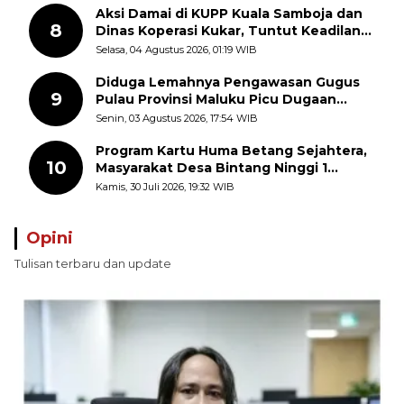
Aksi Damai di KUPP Kuala Samboja dan
8
Dinas Koperasi Kukar, Tuntut Keadilan
dan Kesempatan Kerja yang Adil
Selasa, 04 Agustus 2026, 01:19 WIB
Diduga Lemahnya Pengawasan Gugus
9
Pulau Provinsi Maluku Picu Dugaan
Pungli terhadap Nelayan Bale-Bale di
Senin, 03 Agustus 2026, 17:54 WIB
Perairan Pulau Seira
Program Kartu Huma Betang Sejahtera,
10
Masyarakat Desa Bintang Ninggi 1
Terima Sembako dan Uang Tunai
Kamis, 30 Juli 2026, 19:32 WIB
Opini
Tulisan terbaru dan update