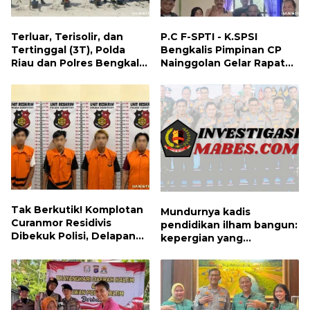
Terluar, Terisolir, dan
P.C F-SPTI - K.SPSI
Tertinggal (3T), Polda
Bengkalis Pimpinan CP
Riau dan Polres Bengkalis
Nainggolan Gelar Rapat
Hadirkan Bakti Sosial, Cek
Koordinasi Bersama PUK
Kesehatan Gratis, hingga
dan Ranting Khusus
Dialog Kebangsaan di
Rupat
Tak Berkutik! Komplotan
Mundurnya kadis
Curanmor Residivis
pendidikan ilham bangun:
Dibekuk Polisi, Delapan
kepergian yang
Aksi Curanmor Di
disayangkan, panggilan
Candipuro Terungkap
untuk kembali berbenah