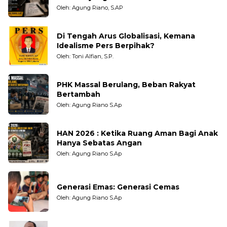
Pengamat dan LSM
Oleh: Agung Riano, S.AP
Di Tengah Arus Globalisasi, Kemana
Idealisme Pers Berpihak?
Oleh: Toni Alfian, S.P.
PHK Massal Berulang, Beban Rakyat
Bertambah
Oleh: Agung Riano S.Ap
HAN 2026 : Ketika Ruang Aman Bagi Anak
Hanya Sebatas Angan
Oleh: Agung Riano S.Ap
Generasi Emas: Generasi Cemas
Oleh: Agung Riano S.Ap