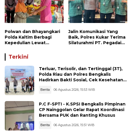
Polwan dan Bhayangkari
Jalin Komunikasi Yang
Polda Kaltim Berbagi
Baik, Polres Kukar Terima
Kepedulian Lewat
Silaturahmi PT. Pegadaian
Penyaluran Bantuan
Cabang Tenggarong
Sosial kepada Warga
Terkini
Terluar, Terisolir, dan Tertinggal (3T),
Polda Riau dan Polres Bengkalis
Hadirkan Bakti Sosial, Cek Kesehatan
Gratis, hingga Dialog Kebangsaan di
Berita
06 Agustus 2026, 15:53 WIB
Rupat
P.C F-SPTI - K.SPSI Bengkalis Pimpinan
CP Nainggolan Gelar Rapat Koordinasi
Bersama PUK dan Ranting Khusus
Berita
06 Agustus 2026, 15:51 WIB