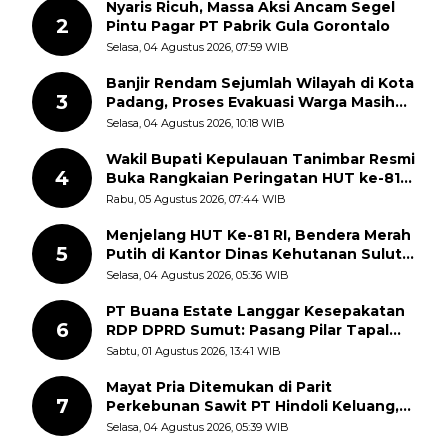
Nyaris Ricuh, Massa Aksi Ancam Segel
2
Pintu Pagar PT Pabrik Gula Gorontalo
Selasa, 04 Agustus 2026, 07:59 WIB
Banjir Rendam Sejumlah Wilayah di Kota
3
Padang, Proses Evakuasi Warga Masih
Berlangsung
Selasa, 04 Agustus 2026, 10:18 WIB
Wakil Bupati Kepulauan Tanimbar Resmi
4
Buka Rangkaian Peringatan HUT ke-81
Kemerdekaan RI, ASN Diajak Perkuat
Rabu, 05 Agustus 2026, 07:44 WIB
Semangat Nasionalisme
Menjelang HUT Ke-81 RI, Bendera Merah
5
Putih di Kantor Dinas Kehutanan Sulut
Disorot Warga
Selasa, 04 Agustus 2026, 05:36 WIB
PT Buana Estate Langgar Kesepakatan
6
RDP DPRD Sumut: Pasang Pilar Tapal
Batas Sepihak Tanpa Libatkan
Sabtu, 01 Agustus 2026, 13:41 WIB
Masyarakat
Mayat Pria Ditemukan di Parit
7
Perkebunan Sawit PT Hindoli Keluang,
Polisi Selidiki Penyebab Kematian
Selasa, 04 Agustus 2026, 05:39 WIB