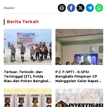
Bagikan
Berita Terkait
Terluar, Terisolir, dan
P.C F-SPTI - K.SPSI
Tertinggal (3T), Polda
Bengkalis Pimpinan CP
Riau dan Polres Bengkalis
Nainggolan Gelar Rapat
Hadirkan Bakti Sosial, Cek
Koordinasi Bersama PUK
Kesehatan Gratis, hingga
dan Ranting Khusus
Dialog Kebangsaan di
Rupat