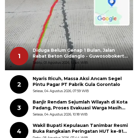
Diduga Belum Genap 1 Bulan, Jalan
1
Rabat Beton Gidanglo - Guwosobokerto
Sudah Pecah
Sabtu, 01 Agustus 2026, 13:44 WIB
Nyaris Ricuh, Massa Aksi Ancam Segel
2
Pintu Pagar PT Pabrik Gula Gorontalo
Selasa, 04 Agustus 2026, 07:59 WIB
Banjir Rendam Sejumlah Wilayah di Kota
3
Padang, Proses Evakuasi Warga Masih
Berlangsung
Selasa, 04 Agustus 2026, 10:18 WIB
Wakil Bupati Kepulauan Tanimbar Resmi
4
Buka Rangkaian Peringatan HUT ke-81
Kemerdekaan RI, ASN Diajak Perkuat
Rabu, 05 Agustus 2026, 07:44 WIB