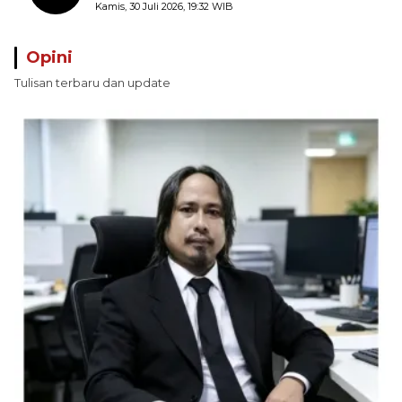
Terima Sembako dan Uang Tunai
Kamis, 30 Juli 2026, 19:32 WIB
Opini
Tulisan terbaru dan update