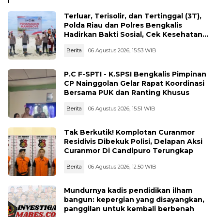
Terluar, Terisolir, dan Tertinggal (3T),
Polda Riau dan Polres Bengkalis
Hadirkan Bakti Sosial, Cek Kesehatan
Gratis, hingga Dialog Kebangsaan di
Berita
06 Agustus 2026, 15:53 WIB
Rupat
P.C F-SPTI - K.SPSI Bengkalis Pimpinan
CP Nainggolan Gelar Rapat Koordinasi
Bersama PUK dan Ranting Khusus
Berita
06 Agustus 2026, 15:51 WIB
Tak Berkutik! Komplotan Curanmor
Residivis Dibekuk Polisi, Delapan Aksi
Curanmor Di Candipuro Terungkap
Berita
06 Agustus 2026, 12:50 WIB
Mundurnya kadis pendidikan ilham
bangun: kepergian yang disayangkan,
panggilan untuk kembali berbenah