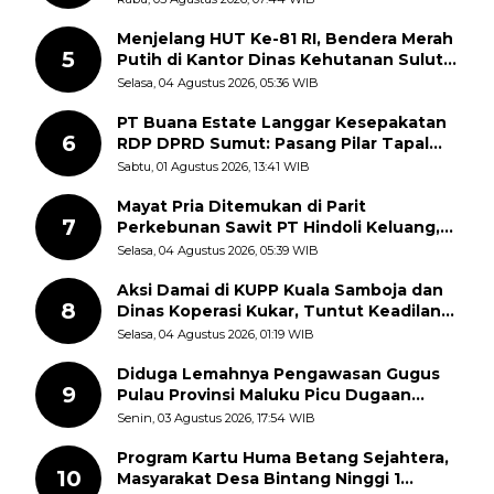
Semangat Nasionalisme
Menjelang HUT Ke-81 RI, Bendera Merah
5
Putih di Kantor Dinas Kehutanan Sulut
Disorot Warga
Selasa, 04 Agustus 2026, 05:36 WIB
PT Buana Estate Langgar Kesepakatan
6
RDP DPRD Sumut: Pasang Pilar Tapal
Batas Sepihak Tanpa Libatkan
Sabtu, 01 Agustus 2026, 13:41 WIB
Masyarakat
Mayat Pria Ditemukan di Parit
7
Perkebunan Sawit PT Hindoli Keluang,
Polisi Selidiki Penyebab Kematian
Selasa, 04 Agustus 2026, 05:39 WIB
Aksi Damai di KUPP Kuala Samboja dan
8
Dinas Koperasi Kukar, Tuntut Keadilan
dan Kesempatan Kerja yang Adil
Selasa, 04 Agustus 2026, 01:19 WIB
Diduga Lemahnya Pengawasan Gugus
9
Pulau Provinsi Maluku Picu Dugaan
Pungli terhadap Nelayan Bale-Bale di
Senin, 03 Agustus 2026, 17:54 WIB
Perairan Pulau Seira
Program Kartu Huma Betang Sejahtera,
10
Masyarakat Desa Bintang Ninggi 1