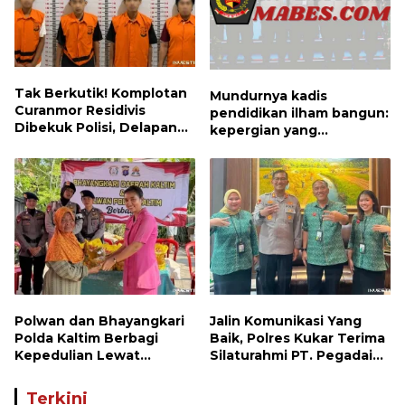
Tak Berkutik! Komplotan
Mundurnya kadis
Curanmor Residivis
pendidikan ilham bangun:
Dibekuk Polisi, Delapan
kepergian yang
Aksi Curanmor Di
disayangkan, panggilan
Candipuro Terungkap
untuk kembali berbenah
Polwan dan Bhayangkari
Jalin Komunikasi Yang
Polda Kaltim Berbagi
Baik, Polres Kukar Terima
Kepedulian Lewat
Silaturahmi PT. Pegadaian
Penyaluran Bantuan
Cabang Tenggarong
Sosial kepada Warga
Terkini