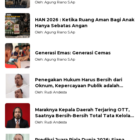
Oleh: Agung Riano S.Ap
HAN 2026 : Ketika Ruang Aman Bagi Anak
Hanya Sebatas Angan
Oleh: Agung Riano S.Ap
Generasi Emas: Generasi Cemas
Oleh: Agung Riano S.Ap
Penegakan Hukum Harus Bersih dari
Oknum, Kepercayaan Publik adalah
Taruhannya
Oleh: Rudi Andesta
Maraknya Kepala Daerah Terjaring OTT,
Saatnya Bersih-Bersih Total Tata Kelola
Pemerintahan
Oleh: Rudi Andesta
Prediksi Juara Piala Dunia 2026: Siapa