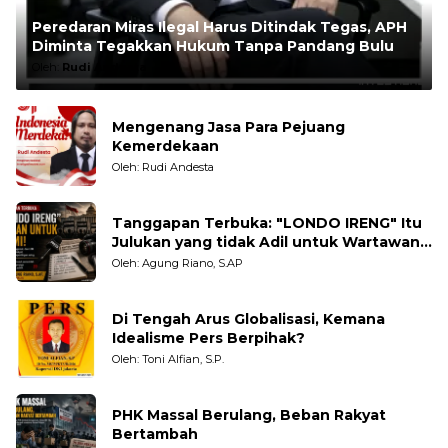
Peredaran Miras Ilegal Harus Ditindak Tegas, APH
Diminta Tegakkan Hukum Tanpa Pandang Bulu
Oleh:
Rudi Andesta
Mengenang Jasa Para Pejuang
Kemerdekaan
Oleh: Rudi Andesta
Tanggapan Terbuka: "LONDO IRENG" Itu
Julukan yang tidak Adil untuk Wartawan,
Pengamat dan LSM
Oleh: Agung Riano, S.AP
Di Tengah Arus Globalisasi, Kemana
Idealisme Pers Berpihak?
Oleh: Toni Alfian, S.P.
PHK Massal Berulang, Beban Rakyat
Bertambah