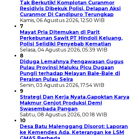
Tak Berkutik! Komplotan Curanmor
Residivis Dibekuk Polisi, Delapan Aksi
Curanmor Di Candipuro Terungkap
Kamis, 06 Agustus 2026, 12:50 WIB
7
Mayat Pria Ditemukan di Parit
Perkebunan Sawit PT Hindoli Keluang,
Polisi Selidiki Penyebab Kematian
Selasa, 04 Agustus 2026, 05:39 WIB
8
Diduga Lemahnya Pengawasan Gugus
Pulau Provinsi Maluku Picu Dugaan
Pungli terhadap Nelayan Bale-Bale di
Perairan Pulau Seira
Senin, 03 Agustus 2026, 17:54 WIB
9
Strategi Dan Kerja Nyata,Gapoktan Karya
Makmur Genjot Produksi Demi
Swasembada Pangan
Sabtu, 08 Agustus 2026, 00:18 WIB
10
Desa Batu Malenggang Disorot: Laporan
ke Kemendes Ada, Keterangan ke LSM
GMAS Berbeda