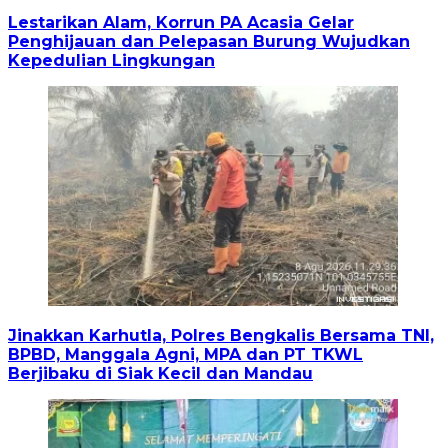
Lestarikan Alam, Korrun PA Acasia Gelar
Penghijauan dan Pelepasan Burung Wujudkan
Kepedulian Lingkungan
Jinakkan Karhutla, Polres Bengkalis Bersama TNI,
BPBD, Manggala Agni, MPA dan PT TKWL
Berjibaku di Siak Kecil dan Mandau