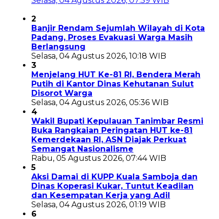
Selasa, 04 Agustus 2026, 07:59 WIB
2
Banjir Rendam Sejumlah Wilayah di Kota
Padang, Proses Evakuasi Warga Masih
Berlangsung
Selasa, 04 Agustus 2026, 10:18 WIB
3
Menjelang HUT Ke-81 RI, Bendera Merah
Putih di Kantor Dinas Kehutanan Sulut
Disorot Warga
Selasa, 04 Agustus 2026, 05:36 WIB
4
Wakil Bupati Kepulauan Tanimbar Resmi
Buka Rangkaian Peringatan HUT ke-81
Kemerdekaan RI, ASN Diajak Perkuat
Semangat Nasionalisme
Rabu, 05 Agustus 2026, 07:44 WIB
5
Aksi Damai di KUPP Kuala Samboja dan
Dinas Koperasi Kukar, Tuntut Keadilan
dan Kesempatan Kerja yang Adil
Selasa, 04 Agustus 2026, 01:19 WIB
6