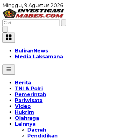
Minggu, 9 Agustus 2026
BuliranNews
Media Laksamana
Berita
TNI & Polri
Pemerintah
Pariwisata
Video
Hukrim
Olahraga
Lainnya
Daerah
Pendidikan