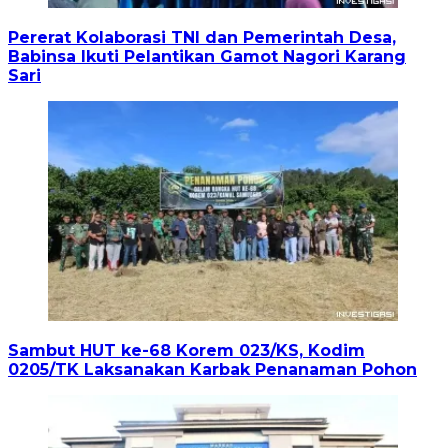
Pererat Kolaborasi TNI dan Pemerintah Desa,
Babinsa Ikuti Pelantikan Gamot Nagori Karang
Sari
Sambut HUT ke-68 Korem 023/KS, Kodim
0205/TK Laksanakan Karbak Penanaman Pohon