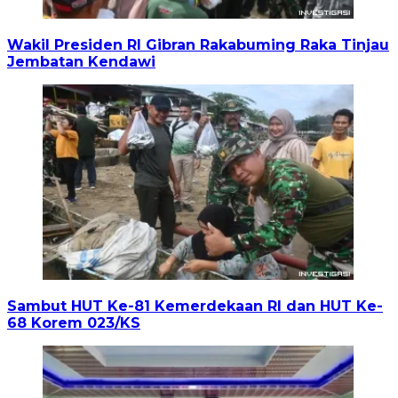
Wakil Presiden RI Gibran Rakabuming Raka Tinjau
Jembatan Kendawi
Sambut HUT Ke-81 Kemerdekaan RI dan HUT Ke-
68 Korem 023/KS