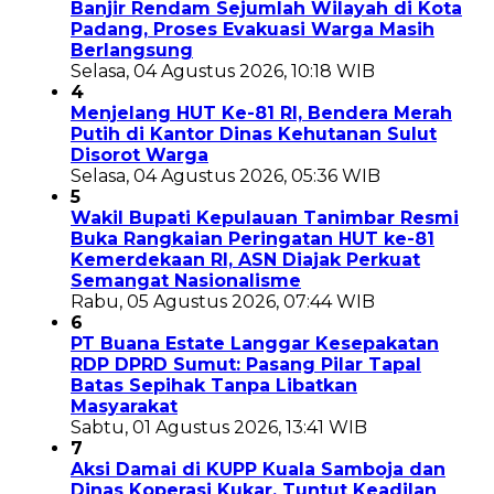
Banjir Rendam Sejumlah Wilayah di Kota
Padang, Proses Evakuasi Warga Masih
Berlangsung
Selasa, 04 Agustus 2026, 10:18 WIB
4
Menjelang HUT Ke-81 RI, Bendera Merah
Putih di Kantor Dinas Kehutanan Sulut
Disorot Warga
Selasa, 04 Agustus 2026, 05:36 WIB
5
Wakil Bupati Kepulauan Tanimbar Resmi
Buka Rangkaian Peringatan HUT ke-81
Kemerdekaan RI, ASN Diajak Perkuat
Semangat Nasionalisme
Rabu, 05 Agustus 2026, 07:44 WIB
6
PT Buana Estate Langgar Kesepakatan
RDP DPRD Sumut: Pasang Pilar Tapal
Batas Sepihak Tanpa Libatkan
Masyarakat
Sabtu, 01 Agustus 2026, 13:41 WIB
7
Aksi Damai di KUPP Kuala Samboja dan
Dinas Koperasi Kukar, Tuntut Keadilan