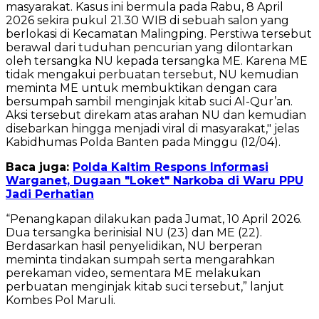
masyarakat. Kasus ini bermula pada Rabu, 8 April
2026 sekira pukul 21.30 WIB di sebuah salon yang
berlokasi di Kecamatan Malingping. Perstiwa tersebut
berawal dari tuduhan pencurian yang dilontarkan
oleh tersangka NU kepada tersangka ME. Karena ME
tidak mengakui perbuatan tersebut, NU kemudian
meminta ME untuk membuktikan dengan cara
bersumpah sambil menginjak kitab suci Al-Qur’an.
Aksi tersebut direkam atas arahan NU dan kemudian
disebarkan hingga menjadi viral di masyarakat," jelas
Kabidhumas Polda Banten pada Minggu (12/04).
Baca juga:
Polda Kaltim Respons Informasi
Warganet, Dugaan "Loket" Narkoba di Waru PPU
Jadi Perhatian
“Penangkapan dilakukan pada Jumat, 10 April 2026.
Dua tersangka berinisial NU (23) dan ME (22).
Berdasarkan hasil penyelidikan, NU berperan
meminta tindakan sumpah serta mengarahkan
perekaman video, sementara ME melakukan
perbuatan menginjak kitab suci tersebut,” lanjut
Kombes Pol Maruli.