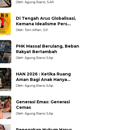
Adil untuk Wartawan,
Oleh: Agung Riano, S.AP
Pengamat dan LSM
Di Tengah Arus Globalisasi,
Kemana Idealisme Pers
Berpihak?
Oleh: Toni Alfian, S.P.
PHK Massal Berulang, Beban
Rakyat Bertambah
Oleh: Agung Riano S.Ap
HAN 2026 : Ketika Ruang
Aman Bagi Anak Hanya
Sebatas Angan
Oleh: Agung Riano S.Ap
Generasi Emas: Generasi
Cemas
Oleh: Agung Riano S.Ap
Penegakan Hukum Harus