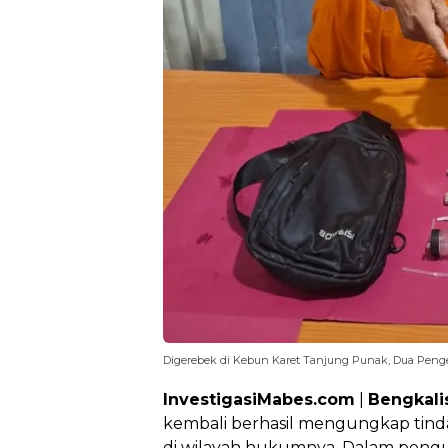
Digerebek di Kebun Karet Tanjung Punak, Dua Penged
InvestigasiMabes.com
|
Bengkali
kembali berhasil mengungkap tinda
di wilayah hukumnya. Dalam peng