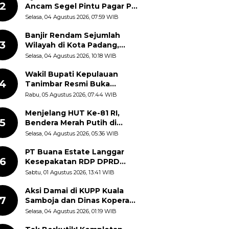
2
Ancam Segel Pintu Pagar PT
Pabrik Gula Gorontalo
Selasa, 04 Agustus 2026, 07:59 WIB
Banjir Rendam Sejumlah
3
Wilayah di Kota Padang,
Proses Evakuasi Warga
Selasa, 04 Agustus 2026, 10:18 WIB
Masih Berlangsung
Wakil Bupati Kepulauan
4
Tanimbar Resmi Buka
Rangkaian Peringatan HUT
Rabu, 05 Agustus 2026, 07:44 WIB
ke-81 Kemerdekaan RI, ASN
Diajak Perkuat Semangat
Menjelang HUT Ke-81 RI,
5
Nasionalisme
Bendera Merah Putih di
Kantor Dinas Kehutanan
Selasa, 04 Agustus 2026, 05:36 WIB
Sulut Disorot Warga
PT Buana Estate Langgar
6
Kesepakatan RDP DPRD
Sumut: Pasang Pilar Tapal
Sabtu, 01 Agustus 2026, 13:41 WIB
Batas Sepihak Tanpa
Libatkan Masyarakat
Aksi Damai di KUPP Kuala
7
Samboja dan Dinas Koperasi
Kukar, Tuntut Keadilan dan
Selasa, 04 Agustus 2026, 01:19 WIB
Kesempatan Kerja yang Adil