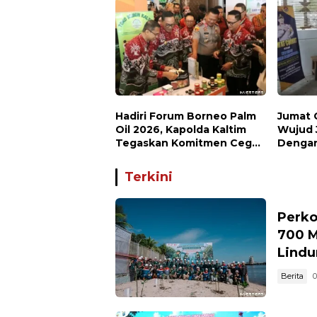
Keanekaragaman Hayati
Nasion
Hadiri Forum Borneo Palm
Jumat 
Oil 2026, Kapolda Kaltim
Wujud 
Tegaskan Komitmen Cegah
Dengan
Karhutla
Terkini
Perko
700 M
Lindu
Berita
0