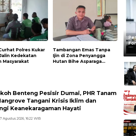
al
di Air Jamban, Tiga Pelaku
Diamankan
Pen
Fon
Be
Curhat Polres Kukar
Tambangan Emas Tanpa
Oleh
Jalin Kedekatan
Ijin di Zona Penyangga
 Masyarakat
Hutan Bihe Asparaga
Dihentikan, Air Sungai
Keruh dan Wisata
Terancam
koh Benteng Pesisir Dumai, PHR Tanam
angrove Tangani Krisis Iklim dan
ngi Keanekaragaman Hayati
7 Agustus 2026, 16:22 WIB