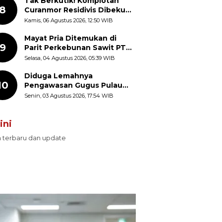
Tak Berkutik! Komplotan
8
Curanmor Residivis Dibekuk
Polisi, Delapan Aksi
Kamis, 06 Agustus 2026, 12:50 WIB
Curanmor Di Candipuro
Terungkap
Mayat Pria Ditemukan di
9
Parit Perkebunan Sawit PT
Hindoli Keluang, Polisi
Selasa, 04 Agustus 2026, 05:39 WIB
Selidiki Penyebab Kematian
Diduga Lemahnya
10
Pengawasan Gugus Pulau
Provinsi Maluku Picu Dugaan
Senin, 03 Agustus 2026, 17:54 WIB
Pungli terhadap Nelayan
Bale-Bale di Perairan Pulau
ini
Seira
n terbaru dan update