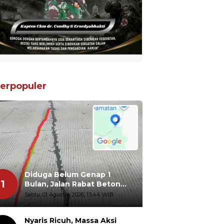
erpopuler
Diduga Belum Genap 1
1
Bulan, Jalan Rabat Beton
Gidanglo - Guwosobokerto
Sabtu, 01 Agustus 2026, 13:44 WIB
Sudah Pecah
Nyaris Ricuh, Massa Aksi