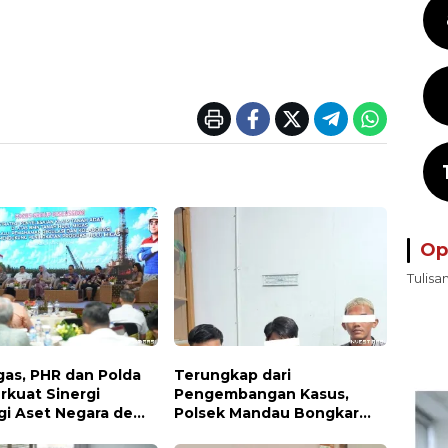
Op
Tulisa
gas, PHR dan Polda
Terungkap dari
rkuat Sinergi
Pengembangan Kasus,
gi Aset Negara demi
Polsek Mandau Bongkar
a Ketahanan Energi
Peredaran Sabu dan Ekstasi