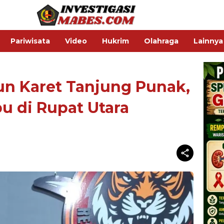
Pariwisata
Video
Hukrim
Olahraga
Lainnya
un Karet Tanjung Punak,
u di Rupat Utara