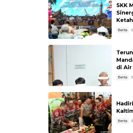
SKK M
Siner
Ketah
Berita
0
Terun
Manda
di Ai
Berita
0
Hadir
Kalti
Berita
0