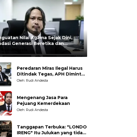
guatan Nilai Agama Sejak Dini,
dasi Generasi Beretika dan
rmoral
:
Rudi Andesta
Peredaran Miras Ilegal Harus
Ditindak Tegas, APH Diminta
Tegakkan Hukum Tanpa
Oleh: Rudi Andesta
Pandang Bulu
Mengenang Jasa Para
Pejuang Kemerdekaan
Oleh: Rudi Andesta
Tanggapan Terbuka: "LONDO
IRENG" Itu Julukan yang tidak