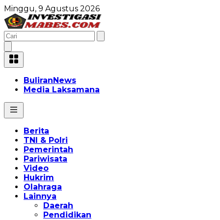
Minggu, 9 Agustus 2026
BuliranNews
Media Laksamana
Berita
TNI & Polri
Pemerintah
Pariwisata
Video
Hukrim
Olahraga
Lainnya
Daerah
Pendidikan