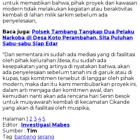
untuk memastikan bahwa, pihak proyek dari kawasan
modern tidak melakukan kegiatan atau beraktivitas
kembali di lahan milik sarkim sebelum ada
penyelesaian,
Baca juga:
Polsek Tambang Tangkap Dua Pelaku
Narkoba di Desa Koto Perambahan, Sita Puluhan
Sabu-sabu Siap Edar
"Dan sementara ini sudah ada mediasi yang di fasilitasi
oleh pihak kelurahan /desa, itu sudah ada
kesepakatan yang artinya di nyatakan bahwa, akan
ada penyelesaian sebelum tanah ini di garuk atau di
kupas, tapi komitmen tersebut di langgar oleh pihak
modern, maka dari itu kami membubarkan proyek ini,
dalam arti menjaga dari komitmen awal, dan
kemudian nanti akan ada rencana hari Senin besok
untuk musyawarah kembali di kecamatan Cikande
yang akan di fasilitasi oleh muspika,
Halaman
1
2
3
4
5
Editor :
Investigasi Mabes
Sumber :
Tim
Tag:
banteng
serang