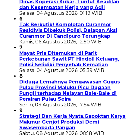
Dinas Koperasi Kukar, Tuntut Keadilan
dan Kesempatan Kerja yang Adil
Selasa, 04 Agustus 2026, 01:19 WIB
6
Tak Berkutik! Komplotan Curanmor
Residivis Dibekuk Polisi, Delapan Aksi
Curanmor Di Candipuro Terungkap
Kamis, 06 Agustus 2026, 12:50 WIB
7
Mayat Pria Ditemukan di Parit
Perkebunan Sawit PT Hindoli Keluang,
Polisi Selidiki Penyebab Kematian
Selasa, 04 Agustus 2026, 05:39 WIB
8
Diduga Lemahnya Pengawasan Gugus
Pulau Provinsi Maluku Picu Dugaan
Pungli terhadap Nelayan Bale-Bale di
Perairan Pulau Seira
Senin, 03 Agustus 2026, 17:54 WIB
9
Strategi Dan Kerja Nyata,Gapoktan Karya
Makmur Genjot Produksi Demi
Swasembada Pangan
Sabtu, 08 Agustus 2026, 00:18 WIB