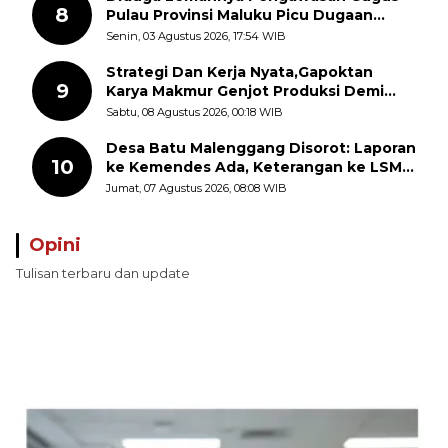
8
Pulau Provinsi Maluku Picu Dugaan
Pungli terhadap Nelayan Bale-Bale di
Senin, 03 Agustus 2026, 17:54 WIB
Perairan Pulau Seira
Strategi Dan Kerja Nyata,Gapoktan
9
Karya Makmur Genjot Produksi Demi
Swasembada Pangan
Sabtu, 08 Agustus 2026, 00:18 WIB
Desa Batu Malenggang Disorot: Laporan
10
ke Kemendes Ada, Keterangan ke LSM
GMAS Berbeda
Jumat, 07 Agustus 2026, 08:08 WIB
Opini
Tulisan terbaru dan update