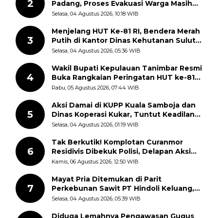
2
Padang, Proses Evakuasi Warga Masih
Berlangsung
Selasa, 04 Agustus 2026, 10:18 WIB
Menjelang HUT Ke-81 RI, Bendera Merah
3
Putih di Kantor Dinas Kehutanan Sulut
Disorot Warga
Selasa, 04 Agustus 2026, 05:36 WIB
Wakil Bupati Kepulauan Tanimbar Resmi
4
Buka Rangkaian Peringatan HUT ke-81
Kemerdekaan RI, ASN Diajak Perkuat
Rabu, 05 Agustus 2026, 07:44 WIB
Semangat Nasionalisme
Aksi Damai di KUPP Kuala Samboja dan
5
Dinas Koperasi Kukar, Tuntut Keadilan
dan Kesempatan Kerja yang Adil
Selasa, 04 Agustus 2026, 01:19 WIB
Tak Berkutik! Komplotan Curanmor
6
Residivis Dibekuk Polisi, Delapan Aksi
Curanmor Di Candipuro Terungkap
Kamis, 06 Agustus 2026, 12:50 WIB
Mayat Pria Ditemukan di Parit
7
Perkebunan Sawit PT Hindoli Keluang,
Polisi Selidiki Penyebab Kematian
Selasa, 04 Agustus 2026, 05:39 WIB
Diduga Lemahnya Pengawasan Gugus