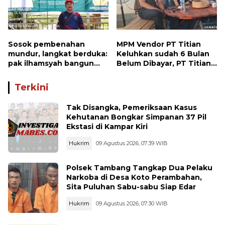
Sosok pembenahan
MPM Vendor PT Titian
mundur, langkat berduka:
Keluhkan sudah 6 Bulan
pak ilhamsyah bangun
Belum Dibayar, PT Titian
ST.MT, jangan tinggalkan
beralasan Invoice Belum
dunia pendidikan kita
di Bayar Pertamina
Terkini
Tak Disangka, Pemeriksaan Kasus
Kehutanan Bongkar Simpanan 37 Pil
Ekstasi di Kampar Kiri
Hukrim
09 Agustus 2026, 07:39 WIB
Polsek Tambang Tangkap Dua Pelaku
Narkoba di Desa Koto Perambahan,
Sita Puluhan Sabu-sabu Siap Edar
Hukrim
09 Agustus 2026, 07:30 WIB