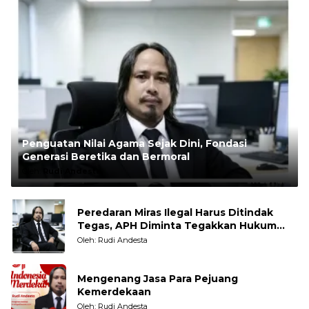
Penguatan Nilai Agama Sejak Dini, Fondasi
Generasi Beretika dan Bermoral
Oleh:
Rudi Andesta
Peredaran Miras Ilegal Harus Ditindak
Tegas, APH Diminta Tegakkan Hukum
Tanpa Pandang Bulu
Oleh: Rudi Andesta
Mengenang Jasa Para Pejuang
Kemerdekaan
Oleh: Rudi Andesta