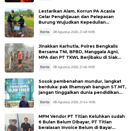
Lestarikan Alam, Korrun PA Acasia
Gelar Penghijauan dan Pelepasan
Burung Wujudkan Kepedulian
Lingkungan
Berita
08 Agustus 2026, 21:48 WIB
Jinakkan Karhutla, Polres Bengkalis
Bersama TNI, BPBD, Manggala Agni,
MPA dan PT TKWL Berjibaku di Siak
Kecil dan Mandau
Berita
08 Agustus 2026, 21:46 WIB
Sosok pembenahan mundur, langkat
berduka: pak ilhamsyah bangun ST.MT,
jangan tinggalkan dunia pendidikan
kita
Berita
08 Agustus 2026, 21:44 WIB
MPM Vendor PT Titian Keluhkan sudah
6 Bulan Belum Dibayar, PT Titian
beralasan Invoice Belum di Bayar