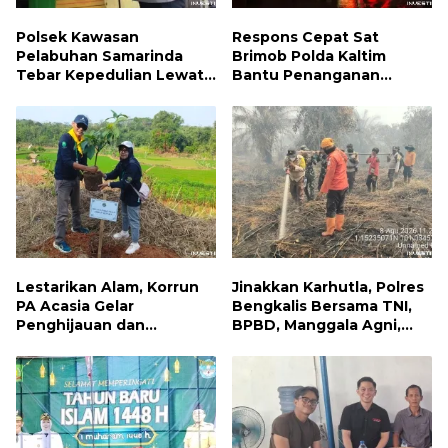
Polsek Kawasan
Respons Cepat Sat
Pelabuhan Samarinda
Brimob Polda Kaltim
Tebar Kepedulian Lewat
Bantu Penanganan
Jumat Berbagi, Warga
Kebakaran Permukiman di
Sungai Dama Terima
Samarinda
Bantuan Sosial
Lestarikan Alam, Korrun
Jinakkan Karhutla, Polres
PA Acasia Gelar
Bengkalis Bersama TNI,
Penghijauan dan
BPBD, Manggala Agni,
Pelepasan Burung
MPA dan PT TKWL
Wujudkan Kepedulian
Berjibaku di Siak Kecil
Lingkungan
dan Mandau