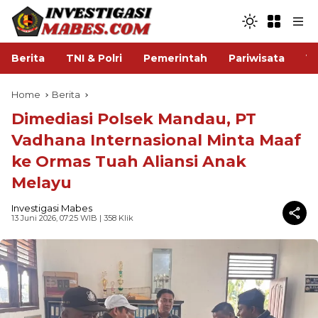
Berita
TNI & Polri
Pemerintah
Pariwisata
V
Home
Berita
Dimediasi Polsek Mandau, PT
Vadhana Internasional Minta Maaf
ke Ormas Tuah Aliansi Anak
Melayu
Investigasi Mabes
13 Juni 2026, 07:25 WIB
| 358 Klik