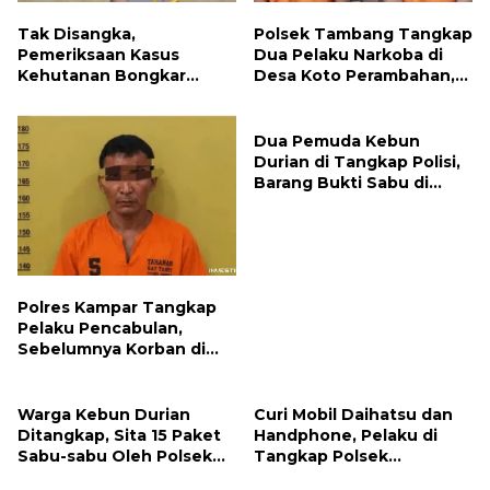
Tak Disangka,
Polsek Tambang Tangkap
Pemeriksaan Kasus
Dua Pelaku Narkoba di
Kehutanan Bongkar
Desa Koto Perambahan,
Simpanan 37 Pil Ekstasi di
Sita Puluhan Sabu-sabu
Kampar Kiri
Siap Edar
Dua Pemuda Kebun
Durian di Tangkap Polisi,
Barang Bukti Sabu di
Amankan
Polres Kampar Tangkap
Pelaku Pencabulan,
Sebelumnya Korban di
Beri Pil Ekstasi
Warga Kebun Durian
Curi Mobil Daihatsu dan
Ditangkap, Sita 15 Paket
Handphone, Pelaku di
Sabu-sabu Oleh Polsek
Tangkap Polsek
Kampar Kiri
Perhentian Raja