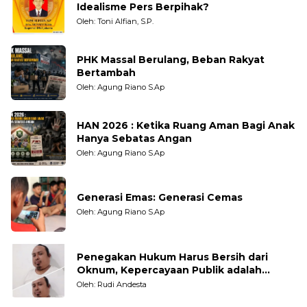
Idealisme Pers Berpihak?
Oleh: Toni Alfian, S.P.
PHK Massal Berulang, Beban Rakyat
Bertambah
Oleh: Agung Riano S.Ap
HAN 2026 : Ketika Ruang Aman Bagi Anak
Hanya Sebatas Angan
Oleh: Agung Riano S.Ap
Generasi Emas: Generasi Cemas
Oleh: Agung Riano S.Ap
Penegakan Hukum Harus Bersih dari
Oknum, Kepercayaan Publik adalah
Taruhannya
Oleh: Rudi Andesta