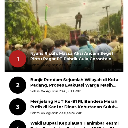
Nyaris Ricuh, Massa Aksi Ancam Segel
1
Pintu Pagar PT Pabrik Gula Gorontalo
Selasa, 04 Agustus 2026, 07:59 WIB
Banjir Rendam Sejumlah Wilayah di Kota
2
Padang, Proses Evakuasi Warga Masih
Berlangsung
Selasa, 04 Agustus 2026, 10:18 WIB
Menjelang HUT Ke-81 RI, Bendera Merah
3
Putih di Kantor Dinas Kehutanan Sulut
Disorot Warga
Selasa, 04 Agustus 2026, 05:36 WIB
Wakil Bupati Kepulauan Tanimbar Resmi