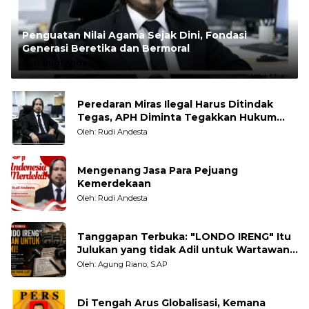
Penguatan Nilai Agama Sejak Dini, Fondasi
Generasi Beretika dan Bermoral
Oleh:
Rudi Andesta
Peredaran Miras Ilegal Harus Ditindak
Tegas, APH Diminta Tegakkan Hukum
Tanpa Pandang Bulu
Oleh: Rudi Andesta
Mengenang Jasa Para Pejuang
Kemerdekaan
Oleh: Rudi Andesta
Tanggapan Terbuka: "LONDO IRENG" Itu
Julukan yang tidak Adil untuk Wartawan,
Pengamat dan LSM
Oleh: Agung Riano, S.AP
Di Tengah Arus Globalisasi, Kemana