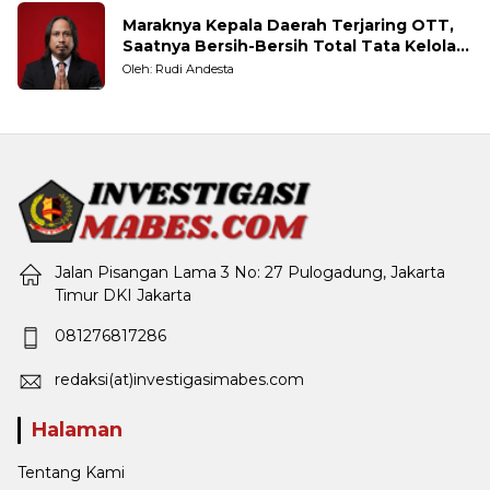
Maraknya Kepala Daerah Terjaring OTT,
Saatnya Bersih-Bersih Total Tata Kelola
Pemerintahan
Oleh: Rudi Andesta
Jalan Pisangan Lama 3 No: 27 Pulogadung, Jakarta
Timur DKI Jakarta
081276817286
redaksi(at)investigasimabes.com
Halaman
Tentang Kami