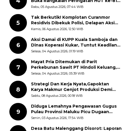
4
Buka Rangkaian Peringatan HUT ke-81
Kemerdekaan RI, ASN Diajak Perkuat
Rabu, 05 Agustus 2026, 07:44 WIB
Semangat Nasionalisme
Tak Berkutik! Komplotan Curanmor
5
Residivis Dibekuk Polisi, Delapan Aksi
Curanmor Di Candipuro Terungkap
Kamis, 06 Agustus 2026, 12:50 WIB
Aksi Damai di KUPP Kuala Samboja dan
6
Dinas Koperasi Kukar, Tuntut Keadilan
dan Kesempatan Kerja yang Adil
Selasa, 04 Agustus 2026, 01:19 WIB
Mayat Pria Ditemukan di Parit
7
Perkebunan Sawit PT Hindoli Keluang,
Polisi Selidiki Penyebab Kematian
Selasa, 04 Agustus 2026, 05:39 WIB
Strategi Dan Kerja Nyata,Gapoktan
8
Karya Makmur Genjot Produksi Demi
Swasembada Pangan
Sabtu, 08 Agustus 2026, 00:18 WIB
Diduga Lemahnya Pengawasan Gugus
9
Pulau Provinsi Maluku Picu Dugaan
Pungli terhadap Nelayan Bale-Bale di
Senin, 03 Agustus 2026, 17:54 WIB
Perairan Pulau Seira
Desa Batu Malenggang Disorot: Laporan