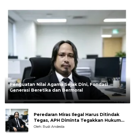
Penguatan Nilai Agama Sejak Dini, Fondasi
Generasi Beretika dan Bermoral
Oleh:
Rudi Andesta
Peredaran Miras Ilegal Harus Ditindak
Tegas, APH Diminta Tegakkan Hukum
Tanpa Pandang Bulu
Oleh: Rudi Andesta