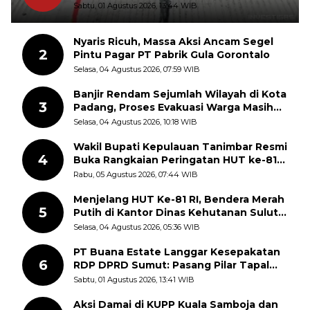
Sudah Pecah
Sabtu, 01 Agustus 2026, 13:44 WIB
Nyaris Ricuh, Massa Aksi Ancam Segel
2
Pintu Pagar PT Pabrik Gula Gorontalo
Selasa, 04 Agustus 2026, 07:59 WIB
Banjir Rendam Sejumlah Wilayah di Kota
3
Padang, Proses Evakuasi Warga Masih
Berlangsung
Selasa, 04 Agustus 2026, 10:18 WIB
Wakil Bupati Kepulauan Tanimbar Resmi
4
Buka Rangkaian Peringatan HUT ke-81
Kemerdekaan RI, ASN Diajak Perkuat
Rabu, 05 Agustus 2026, 07:44 WIB
Semangat Nasionalisme
Menjelang HUT Ke-81 RI, Bendera Merah
5
Putih di Kantor Dinas Kehutanan Sulut
Disorot Warga
Selasa, 04 Agustus 2026, 05:36 WIB
PT Buana Estate Langgar Kesepakatan
6
RDP DPRD Sumut: Pasang Pilar Tapal
Batas Sepihak Tanpa Libatkan
Sabtu, 01 Agustus 2026, 13:41 WIB
Masyarakat
Aksi Damai di KUPP Kuala Samboja dan