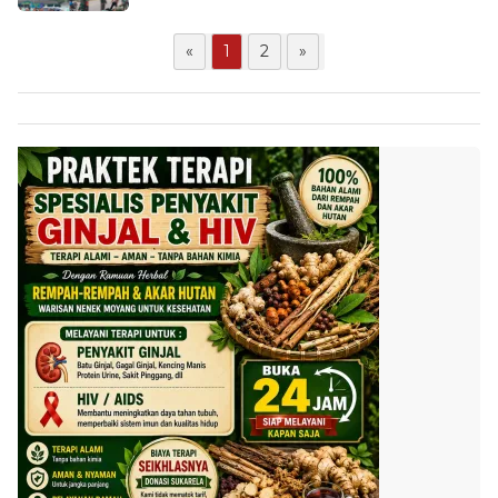
«
1
2
»