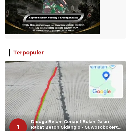
Terpopuler
Diduga Belum Genap 1 Bulan, Jalan
1
Rabat Beton Gidanglo - Guwosobokerto