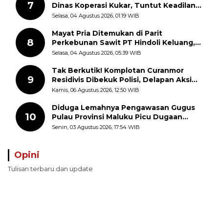
7
Dinas Koperasi Kukar, Tuntut Keadilan
dan Kesempatan Kerja yang Adil
Selasa, 04 Agustus 2026, 01:19 WIB
Mayat Pria Ditemukan di Parit
8
Perkebunan Sawit PT Hindoli Keluang,
Polisi Selidiki Penyebab Kematian
Selasa, 04 Agustus 2026, 05:39 WIB
Tak Berkutik! Komplotan Curanmor
9
Residivis Dibekuk Polisi, Delapan Aksi
Curanmor Di Candipuro Terungkap
Kamis, 06 Agustus 2026, 12:50 WIB
Diduga Lemahnya Pengawasan Gugus
10
Pulau Provinsi Maluku Picu Dugaan
Pungli terhadap Nelayan Bale-Bale di
Senin, 03 Agustus 2026, 17:54 WIB
Perairan Pulau Seira
Opini
Tulisan terbaru dan update