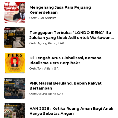
Mengenang Jasa Para Pejuang
Kemerdekaan
Oleh: Rudi Andesta
Tanggapan Terbuka: "LONDO IRENG" Itu
Julukan yang tidak Adil untuk Wartawan,
Pengamat dan LSM
Oleh: Agung Riano, S.AP
Di Tengah Arus Globalisasi, Kemana
Idealisme Pers Berpihak?
Oleh: Toni Alfian, S.P.
PHK Massal Berulang, Beban Rakyat
Bertambah
Oleh: Agung Riano S.Ap
HAN 2026 : Ketika Ruang Aman Bagi Anak
Hanya Sebatas Angan