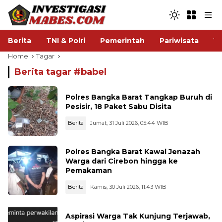
Berita
TNI & Polri
Pemerintah
Pariwisata
V
Home
Tagar
Berita tagar #
babel
Polres Bangka Barat Tangkap Buruh di
Pesisir, 18 Paket Sabu Disita
Berita
Jumat, 31 Juli 2026, 05:44 WIB
Polres Bangka Barat Kawal Jenazah
Warga dari Cirebon hingga ke
Pemakaman
Berita
Kamis, 30 Juli 2026, 11:43 WIB
Aspirasi Warga Tak Kunjung Terjawab,