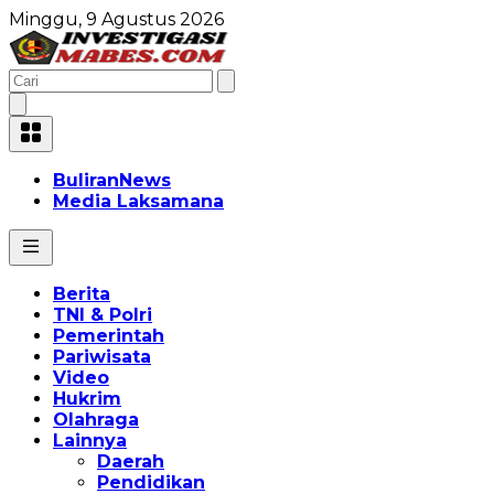
Minggu, 9 Agustus 2026
BuliranNews
Media Laksamana
Berita
TNI & Polri
Pemerintah
Pariwisata
Video
Hukrim
Olahraga
Lainnya
Daerah
Pendidikan