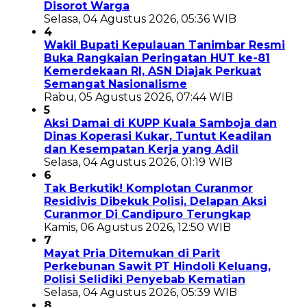
Disorot Warga
Selasa, 04 Agustus 2026, 05:36 WIB
4
Wakil Bupati Kepulauan Tanimbar Resmi
Buka Rangkaian Peringatan HUT ke-81
Kemerdekaan RI, ASN Diajak Perkuat
Semangat Nasionalisme
Rabu, 05 Agustus 2026, 07:44 WIB
5
Aksi Damai di KUPP Kuala Samboja dan
Dinas Koperasi Kukar, Tuntut Keadilan
dan Kesempatan Kerja yang Adil
Selasa, 04 Agustus 2026, 01:19 WIB
6
Tak Berkutik! Komplotan Curanmor
Residivis Dibekuk Polisi, Delapan Aksi
Curanmor Di Candipuro Terungkap
Kamis, 06 Agustus 2026, 12:50 WIB
7
Mayat Pria Ditemukan di Parit
Perkebunan Sawit PT Hindoli Keluang,
Polisi Selidiki Penyebab Kematian
Selasa, 04 Agustus 2026, 05:39 WIB
8