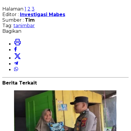
Halaman
1
2
3
Editor :
Investigasi Mabes
Sumber :
Tim
Tag:
tanimbar
Bagikan
Berita Terkait