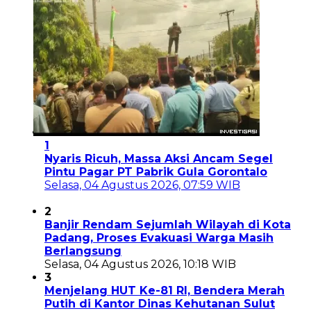
1
Nyaris Ricuh, Massa Aksi Ancam Segel
Pintu Pagar PT Pabrik Gula Gorontalo
Selasa, 04 Agustus 2026, 07:59 WIB
2
Banjir Rendam Sejumlah Wilayah di Kota
Padang, Proses Evakuasi Warga Masih
Berlangsung
Selasa, 04 Agustus 2026, 10:18 WIB
3
Menjelang HUT Ke-81 RI, Bendera Merah
Putih di Kantor Dinas Kehutanan Sulut