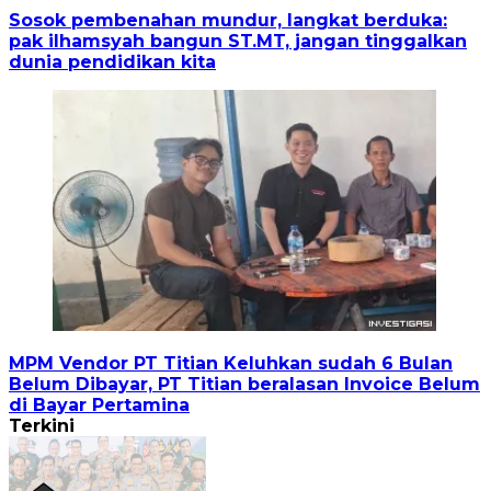
Sosok pembenahan mundur, langkat berduka:
pak ilhamsyah bangun ST.MT, jangan tinggalkan
dunia pendidikan kita
MPM Vendor PT Titian Keluhkan sudah 6 Bulan
Belum Dibayar, PT Titian beralasan Invoice Belum
di Bayar Pertamina
Terkini