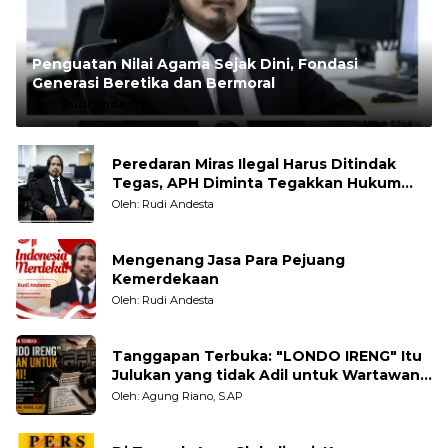
Penguatan Nilai Agama Sejak Dini, Fondasi
Generasi Beretika dan Bermoral
Oleh:
Rudi Andesta
Peredaran Miras Ilegal Harus Ditindak
Tegas, APH Diminta Tegakkan Hukum
Tanpa Pandang Bulu
Oleh: Rudi Andesta
Mengenang Jasa Para Pejuang
Kemerdekaan
Oleh: Rudi Andesta
Tanggapan Terbuka: "LONDO IRENG" Itu
Julukan yang tidak Adil untuk Wartawan,
Pengamat dan LSM
Oleh: Agung Riano, S.AP