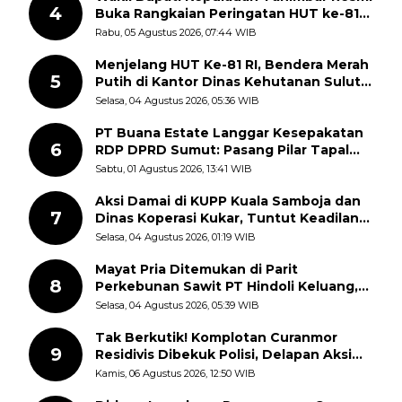
4
Buka Rangkaian Peringatan HUT ke-81
Kemerdekaan RI, ASN Diajak Perkuat
Rabu, 05 Agustus 2026, 07:44 WIB
Semangat Nasionalisme
Menjelang HUT Ke-81 RI, Bendera Merah
5
Putih di Kantor Dinas Kehutanan Sulut
Disorot Warga
Selasa, 04 Agustus 2026, 05:36 WIB
PT Buana Estate Langgar Kesepakatan
6
RDP DPRD Sumut: Pasang Pilar Tapal
Batas Sepihak Tanpa Libatkan
Sabtu, 01 Agustus 2026, 13:41 WIB
Masyarakat
Aksi Damai di KUPP Kuala Samboja dan
7
Dinas Koperasi Kukar, Tuntut Keadilan
dan Kesempatan Kerja yang Adil
Selasa, 04 Agustus 2026, 01:19 WIB
Mayat Pria Ditemukan di Parit
8
Perkebunan Sawit PT Hindoli Keluang,
Polisi Selidiki Penyebab Kematian
Selasa, 04 Agustus 2026, 05:39 WIB
Tak Berkutik! Komplotan Curanmor
9
Residivis Dibekuk Polisi, Delapan Aksi
Curanmor Di Candipuro Terungkap
Kamis, 06 Agustus 2026, 12:50 WIB