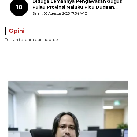
Diduga Lemahnya Pengawasan Gugus
10
Pulau Provinsi Maluku Picu Dugaan
Pungli terhadap Nelayan Bale-Bale di
Senin, 03 Agustus 2026, 17:54 WIB
Perairan Pulau Seira
Opini
Tulisan terbaru dan update