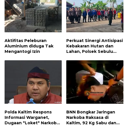
Aktifitas Peleburan
Perkuat Sinergi Antisipasi
Aluminium diduga Tak
Kebakaran Hutan dan
Mengantogi Izin
Lahan, Polsek Sebulu
Hadiri Kegiatan Apel
Kesiapsiagaan Karhutla
Polda Kaltim Respons
BNN Bongkar Jaringan
Informasi Warganet,
Narkoba Raksasa di
Dugaan "Loket" Narkoba
Kaltim, 92 Kg Sabu dan