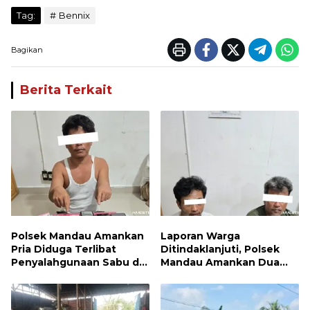
Tag:
Bennix
Bagikan
Berita Terkait
Polsek Mandau Amankan
Laporan Warga
Pria Diduga Terlibat
Ditindaklanjuti, Polsek
Penyalahgunaan Sabu di
Mandau Amankan Dua
Bumbung
Terduga Pelaku dan 5
Paket Sabu