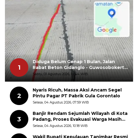
Diduga Belum Genap 1 Bulan, Jalan
1
Rabat Beton Gidanglo - Guwosobokerto
Sudah Pecah
Sabtu, 01 Agustus 2026, 13:44 WIB
Nyaris Ricuh, Massa Aksi Ancam Segel
2
Pintu Pagar PT Pabrik Gula Gorontalo
Selasa, 04 Agustus 2026, 07:59 WIB
Banjir Rendam Sejumlah Wilayah di Kota
3
Padang, Proses Evakuasi Warga Masih
Berlangsung
Selasa, 04 Agustus 2026, 10:18 WIB
Wakil Bupati Kepulauan Tanimbar Resmi