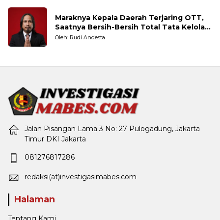
Maraknya Kepala Daerah Terjaring OTT,
Saatnya Bersih-Bersih Total Tata Kelola
Pemerintahan
Oleh: Rudi Andesta
Jalan Pisangan Lama 3 No: 27 Pulogadung, Jakarta
Timur DKI Jakarta
081276817286
redaksi(at)investigasimabes.com
Halaman
Tentang Kami