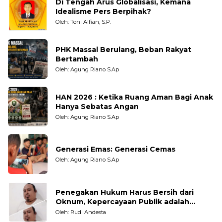
Di Tengah Arus Globalisasi, Kemana
Idealisme Pers Berpihak?
Oleh: Toni Alfian, S.P.
PHK Massal Berulang, Beban Rakyat
Bertambah
Oleh: Agung Riano S.Ap
HAN 2026 : Ketika Ruang Aman Bagi Anak
Hanya Sebatas Angan
Oleh: Agung Riano S.Ap
Generasi Emas: Generasi Cemas
Oleh: Agung Riano S.Ap
Penegakan Hukum Harus Bersih dari
Oknum, Kepercayaan Publik adalah
Taruhannya
Oleh: Rudi Andesta