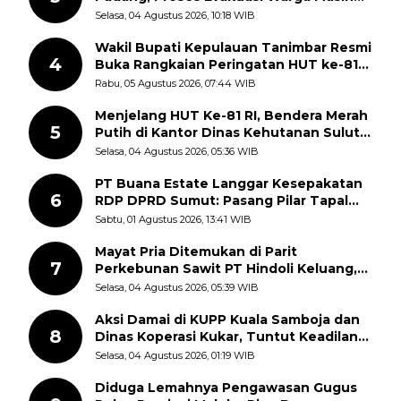
Berlangsung
Selasa, 04 Agustus 2026, 10:18 WIB
Wakil Bupati Kepulauan Tanimbar Resmi
4
Buka Rangkaian Peringatan HUT ke-81
Kemerdekaan RI, ASN Diajak Perkuat
Rabu, 05 Agustus 2026, 07:44 WIB
Semangat Nasionalisme
Menjelang HUT Ke-81 RI, Bendera Merah
5
Putih di Kantor Dinas Kehutanan Sulut
Disorot Warga
Selasa, 04 Agustus 2026, 05:36 WIB
PT Buana Estate Langgar Kesepakatan
6
RDP DPRD Sumut: Pasang Pilar Tapal
Batas Sepihak Tanpa Libatkan
Sabtu, 01 Agustus 2026, 13:41 WIB
Masyarakat
Mayat Pria Ditemukan di Parit
7
Perkebunan Sawit PT Hindoli Keluang,
Polisi Selidiki Penyebab Kematian
Selasa, 04 Agustus 2026, 05:39 WIB
Aksi Damai di KUPP Kuala Samboja dan
8
Dinas Koperasi Kukar, Tuntut Keadilan
dan Kesempatan Kerja yang Adil
Selasa, 04 Agustus 2026, 01:19 WIB
Diduga Lemahnya Pengawasan Gugus