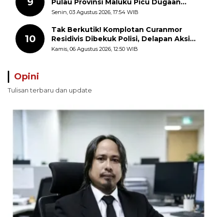
9
Pulau Provinsi Maluku Picu Dugaan
Pungli terhadap Nelayan Bale-Bale di
Senin, 03 Agustus 2026, 17:54 WIB
Perairan Pulau Seira
Tak Berkutik! Komplotan Curanmor
10
Residivis Dibekuk Polisi, Delapan Aksi
Curanmor Di Candipuro Terungkap
Kamis, 06 Agustus 2026, 12:50 WIB
Opini
Tulisan terbaru dan update