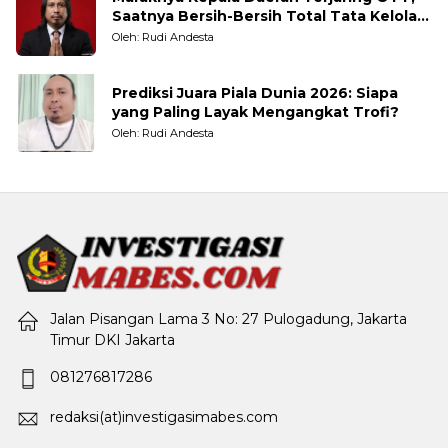
Saatnya Bersih-Bersih Total Tata Kelola
Pemerintahan
Oleh: Rudi Andesta
Prediksi Juara Piala Dunia 2026: Siapa
yang Paling Layak Mengangkat Trofi?
Oleh: Rudi Andesta
Jalan Pisangan Lama 3 No: 27 Pulogadung, Jakarta
Timur DKI Jakarta
081276817286
redaksi(at)investigasimabes.com