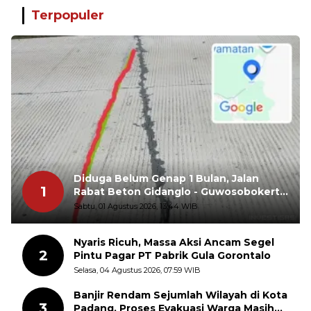
Terpopuler
Diduga Belum Genap 1 Bulan, Jalan
1
Rabat Beton Gidanglo - Guwosobokerto
Sudah Pecah
Sabtu, 01 Agustus 2026, 13:44 WIB
Nyaris Ricuh, Massa Aksi Ancam Segel
2
Pintu Pagar PT Pabrik Gula Gorontalo
Selasa, 04 Agustus 2026, 07:59 WIB
Banjir Rendam Sejumlah Wilayah di Kota
3
Padang, Proses Evakuasi Warga Masih