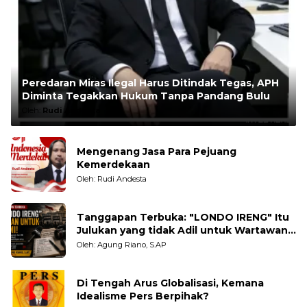
Peredaran Miras Ilegal Harus Ditindak Tegas, APH
Diminta Tegakkan Hukum Tanpa Pandang Bulu
Oleh:
Rudi Andesta
Mengenang Jasa Para Pejuang
Kemerdekaan
Oleh: Rudi Andesta
Tanggapan Terbuka: "LONDO IRENG" Itu
Julukan yang tidak Adil untuk Wartawan,
Pengamat dan LSM
Oleh: Agung Riano, S.AP
Di Tengah Arus Globalisasi, Kemana
Idealisme Pers Berpihak?