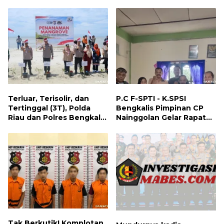
Sebagai Wujud Cinta
PT AJP Desa Jongkang
Tanah Air
Terluar, Terisolir, dan
P.C F-SPTI - K.SPSI
Tertinggal (3T), Polda
Bengkalis Pimpinan CP
Riau dan Polres Bengkalis
Nainggolan Gelar Rapat
Hadirkan Bakti Sosial, Cek
Koordinasi Bersama PUK
Kesehatan Gratis, hingga
dan Ranting Khusus
Dialog Kebangsaan di
Rupat
Tak Berkutik! Komplotan