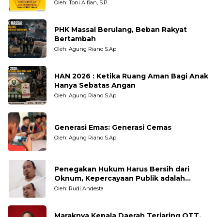
Oleh: Toni Alfian, S.P.
PHK Massal Berulang, Beban Rakyat
Bertambah
Oleh: Agung Riano S.Ap
HAN 2026 : Ketika Ruang Aman Bagi Anak
Hanya Sebatas Angan
Oleh: Agung Riano S.Ap
Generasi Emas: Generasi Cemas
Oleh: Agung Riano S.Ap
Penegakan Hukum Harus Bersih dari
Oknum, Kepercayaan Publik adalah
Taruhannya
Oleh: Rudi Andesta
Maraknya Kepala Daerah Terjaring OTT,