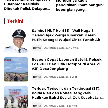
Mundurnya kadis
Curanmor Residivis
pendidikan ilham bangun:
Dibekuk Polisi, Delapan
kepergian yang
Aksi Curanmor Di
disayangkan, panggilan
Candipuro Terungkap
untuk kembali berbenah
Terkini
Sambut HUT ke-81 RI, Wali Nagari
Talang Ajak Warga Kibarkan Merah
Putih Sebagai Wujud Cinta Tanah Air
Berita
06 Agustus 2026, 23:49 WIB
Respon Cepat Laporan Satelit, Polsek
Loa Kulu Cek Titik Hotspot di Area PT
AJP Desa Jongkang
Berita
06 Agustus 2026, 21:13 WIB
Terluar, Terisolir, dan Tertinggal (3T),
Polda Riau dan Polres Bengkalis
Hadirkan Bakti Sosial, Cek Kesehatan
Gratis, hingga Dialog Kebangsaan di
Berita
06 Agustus 2026, 15:53 WIB
Rupat